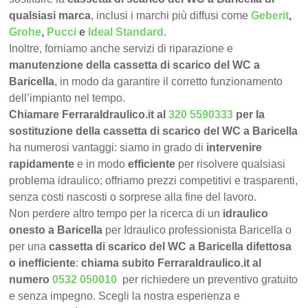
qualsiasi marca
, inclusi i marchi più diffusi come
Geberit
,
Grohe
,
Pucci
e
Ideal Standard
.
Inoltre, forniamo anche servizi di riparazione e
manutenzione della cassetta di scarico del WC a
Baricella
, in modo da garantire il corretto funzionamento
dell’impianto nel tempo.
Chiamare FerraraIdraulico.it al
320 5590333
per la
sostituzione della cassetta di scarico del WC a Baricella
ha numerosi vantaggi: siamo in grado di
intervenire
rapidamente
e in modo
efficiente
per risolvere qualsiasi
problema idraulico; offriamo prezzi competitivi e trasparenti,
senza costi nascosti o sorprese alla fine del lavoro.
Non perdere altro tempo per la ricerca di un
idraulico
onesto a Baricella
per Idraulico professionista Baricella o
per una
cassetta di scarico del WC a Baricella difettosa
o inefficiente
:
chiama subito FerraraIdraulico.it al
numero
0532 050010
per richiedere un preventivo gratuito
e senza impegno. Scegli la nostra esperienza e