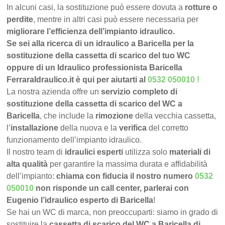
In alcuni casi, la sostituzione può essere dovuta a
rotture o
perdite
, mentre in altri casi può essere necessaria per
migliorare l’efficienza dell’impianto idraulico.
Se sei alla ricerca di un idraulico a Baricella per la
sostituzione della cassetta di scarico del tuo WC
oppure di un Idraulico professionista Baricella
FerraraIdraulico.it è qui per aiutarti al
0532 050010
!
La nostra azienda offre un
servizio completo di
sostituzione della cassetta di scarico del WC a
Baricella
, che include la
rimozione
della vecchia cassetta,
l’
installazione
della nuova e la
verifica
del corretto
funzionamento dell’impianto idraulico.
Il nostro team di
idraulici esperti
utilizza solo
materiali di
alta qualità
per garantire la massima durata e affidabilità
dell’impianto:
chiama con fiducia il nostro numero
0532
050010
non risponde un call center, parlerai con
Eugenio l’idraulico esperto di Baricella
!
Se hai un WC di marca, non preoccuparti: siamo in grado di
sostituire la
cassetta di scarico del WC a Baricella di