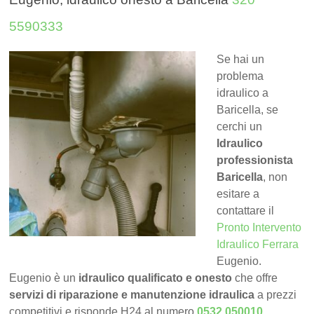
5590333
Se hai un
problema
idraulico a
Baricella, se
cerchi un
Idraulico
professionista
Baricella
, non
esitare a
contattare il
Pronto Intervento
Idraulico Ferrara
Eugenio.
Eugenio è un
idraulico qualificato e onesto
che offre
servizi di riparazione e manutenzione idraulica
a prezzi
competitivi e risponde H24 al numero
0532 050010
.