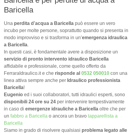
Baricella e per perdite di acqua a
Baricella
Una
perdita d’acqua a Baricella
può essere un vero
incubo per molte persone, soprattutto quando si presenta in
modo improvviso e si trasforma in un’
emergenza idraulica
a Baricella
.
In questi casi, è fondamentale avere a disposizione un
servizio di pronto intervento idraulico Baricella
affidabile e professionale, come quello offerto da
FerraraIdraulico.it e che
risponde al
0532 050010
con una
linea attiva sempre anche per
Idraulico professionista
Baricella
!
Eugenio
ed i suoi collaboratori, tutti idraulici esperti, sono
disponibili 24 ore su 24
per intervenire tempestivamente
in caso di
emergenze idrauliche a Baricella
oltre che per
un
fabbro a Baricella
o ancora un bravo
tapparellista a
Baricella
Siamo in grado di risolvere qualsiasi
problema legato alle