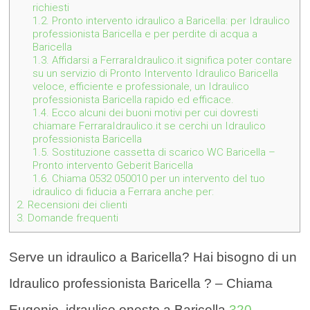
richiesti
1.2.
Pronto intervento idraulico a Baricella: per Idraulico
professionista Baricella e per perdite di acqua a
Baricella
1.3.
Affidarsi a FerraraIdraulico.it significa poter contare
su un servizio di Pronto Intervento Idraulico Baricella
veloce, efficiente e professionale, un Idraulico
professionista Baricella rapido ed efficace.
1.4.
Ecco alcuni dei buoni motivi per cui dovresti
chiamare FerraraIdraulico.it se cerchi un Idraulico
professionista Baricella
1.5.
Sostituzione cassetta di scarico WC Baricella –
Pronto intervento Geberit Baricella
1.6.
Chiama 0532 050010 per un intervento del tuo
idraulico di fiducia a Ferrara anche per:
2.
Recensioni dei clienti
3.
Domande frequenti
Serve un idraulico a Baricella? Hai bisogno di un
Idraulico professionista Baricella ? – Chiama
Eugenio, idraulico onesto a Baricella
320