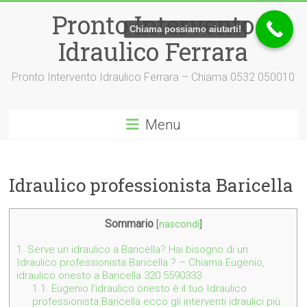
Vai
Pronto Intervento
al
Chiama possiamo aiutarti!
contenuto
Idraulico Ferrara
Pronto Intervento Idraulico Ferrara – Chiama 0532 050010
Menu
Idraulico professionista Baricella
Sommario
[
nascondi
]
1.
Serve un idraulico a Baricella? Hai bisogno di un
Idraulico professionista Baricella ? – Chiama Eugenio,
idraulico onesto a Baricella 320 5590333
1.1.
Eugenio l’idraulico onesto è il tuo Idraulico
professionista Baricella ecco gli interventi idraulici più