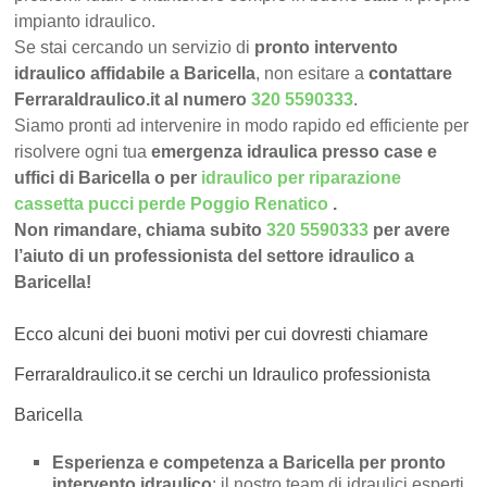
impianto idraulico.
Se stai cercando un servizio di
pronto intervento
idraulico affidabile a Baricella
, non esitare a
contattare
FerraraIdraulico.it al numero
320 5590333
.
Siamo pronti ad intervenire in modo rapido ed efficiente per
risolvere ogni tua
emergenza idraulica presso case e
uffici di Baricella o per
idraulico per riparazione
cassetta pucci perde Poggio Renatico
.
Non rimandare, chiama subito
320 5590333
per avere
l’aiuto di un professionista del settore idraulico a
Baricella!
Ecco alcuni dei buoni motivi per cui dovresti chiamare
FerraraIdraulico.it se cerchi un Idraulico professionista
Baricella
Esperienza e competenza a Baricella per pronto
intervento idraulico
: il nostro team di idraulici esperti