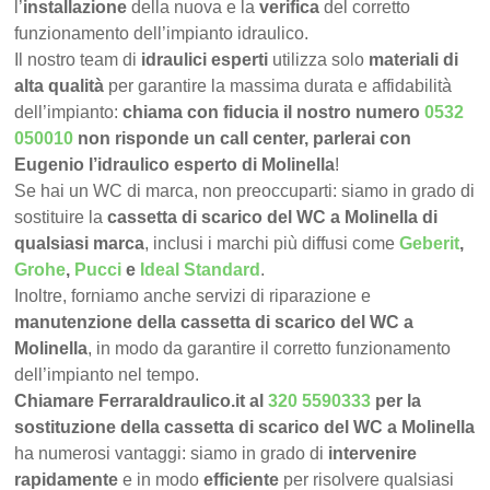
l’
installazione
della nuova e la
verifica
del corretto
funzionamento dell’impianto idraulico.
Il nostro team di
idraulici esperti
utilizza solo
materiali di
alta qualità
per garantire la massima durata e affidabilità
dell’impianto:
chiama con fiducia il nostro numero
0532
050010
non risponde un call center, parlerai con
Eugenio l’idraulico esperto di Molinella
!
Se hai un WC di marca, non preoccuparti: siamo in grado di
sostituire la
cassetta di scarico del WC a Molinella di
qualsiasi marca
, inclusi i marchi più diffusi come
Geberit
,
Grohe
,
Pucci
e
Ideal Standard
.
Inoltre, forniamo anche servizi di riparazione e
manutenzione della cassetta di scarico del WC a
Molinella
, in modo da garantire il corretto funzionamento
dell’impianto nel tempo.
Chiamare FerraraIdraulico.it al
320 5590333
per la
sostituzione della cassetta di scarico del WC a Molinella
ha numerosi vantaggi: siamo in grado di
intervenire
rapidamente
e in modo
efficiente
per risolvere qualsiasi