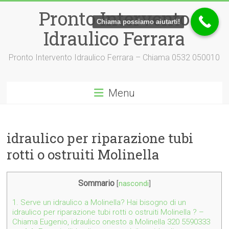
Vai
Pronto Intervento
al
Chiama possiamo aiutarti!
contenuto
Idraulico Ferrara
Pronto Intervento Idraulico Ferrara – Chiama 0532 050010
Menu
idraulico per riparazione tubi
rotti o ostruiti Molinella
Sommario
[
nascondi
]
1.
Serve un idraulico a Molinella? Hai bisogno di un
idraulico per riparazione tubi rotti o ostruiti Molinella ? –
Chiama Eugenio, idraulico onesto a Molinella 320 5590333