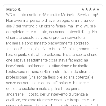
★★★★★
Marco R.
WC otturato risolto in 45 minuti a Molinella. Servizio top!
Non avrei mai pensato di aver bisogno di un idraulico
alle 7 del mattino di un giorno feriale, ma il mio WC si è
completamente otturato, causando notevoli disagi. Ho
chiamato questo servizio di pronto intervento a
Molinella e sono rimasto piacevolmente sorpreso. Il
tecnico, Eugenio, è arrivato in soli 20 minuti, nonostante
l'ora di punta e il traffico cittadino. È stato subito chiaro
che sapeva esattamente cosa stava facendo: ha
ispezionato rapidamente la situazione e ha risolto
l'ostruzione in meno di 45 minuti, utilizzando strumenti
professionali (una sonda flessibile ad alta potenza) e
senza causare alcun danno all'impianto. Ha anche
dedicato qualche minuto a pulire l'area prima di
andarsene. Il costo, per un intervento d'urgenza a
quell'ora, era assolutamente onesto e trasparente. Un
servizio davvero di prim'ordine per chi cerca rapidità ed