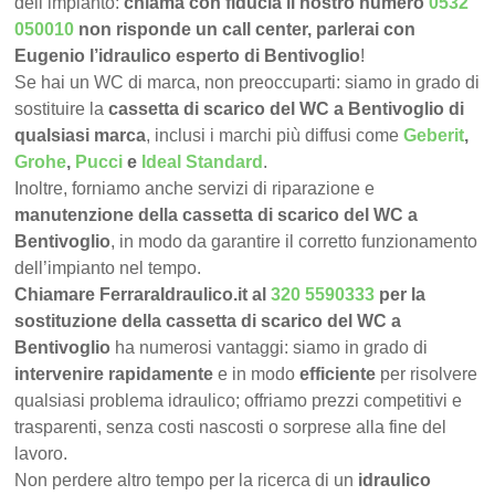
dell’impianto:
chiama con fiducia il nostro numero
0532
050010
non risponde un call center, parlerai con
Eugenio l’idraulico esperto di Bentivoglio
!
Se hai un WC di marca, non preoccuparti: siamo in grado di
sostituire la
cassetta di scarico del WC a Bentivoglio di
qualsiasi marca
, inclusi i marchi più diffusi come
Geberit
,
Grohe
,
Pucci
e
Ideal Standard
.
Inoltre, forniamo anche servizi di riparazione e
manutenzione della cassetta di scarico del WC a
Bentivoglio
, in modo da garantire il corretto funzionamento
dell’impianto nel tempo.
Chiamare FerraraIdraulico.it al
320 5590333
per la
sostituzione della cassetta di scarico del WC a
Bentivoglio
ha numerosi vantaggi: siamo in grado di
intervenire rapidamente
e in modo
efficiente
per risolvere
qualsiasi problema idraulico; offriamo prezzi competitivi e
trasparenti, senza costi nascosti o sorprese alla fine del
lavoro.
Non perdere altro tempo per la ricerca di un
idraulico