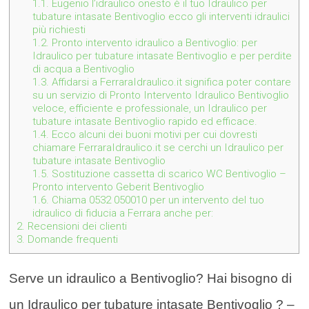
1.1.
Eugenio l’idraulico onesto è il tuo Idraulico per
tubature intasate Bentivoglio ecco gli interventi idraulici
più richiesti
1.2.
Pronto intervento idraulico a Bentivoglio: per
Idraulico per tubature intasate Bentivoglio e per perdite
di acqua a Bentivoglio
1.3.
Affidarsi a FerraraIdraulico.it significa poter contare
su un servizio di Pronto Intervento Idraulico Bentivoglio
veloce, efficiente e professionale, un Idraulico per
tubature intasate Bentivoglio rapido ed efficace.
1.4.
Ecco alcuni dei buoni motivi per cui dovresti
chiamare FerraraIdraulico.it se cerchi un Idraulico per
tubature intasate Bentivoglio
1.5.
Sostituzione cassetta di scarico WC Bentivoglio –
Pronto intervento Geberit Bentivoglio
1.6.
Chiama 0532 050010 per un intervento del tuo
idraulico di fiducia a Ferrara anche per:
2.
Recensioni dei clienti
3.
Domande frequenti
Serve un idraulico a Bentivoglio? Hai bisogno di
un Idraulico per tubature intasate Bentivoglio ? –