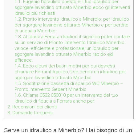
1.1.
Eugenio l’idraulico onesto è il tuo idraulico per
sgorgare lavandino otturato Minerbio ecco gli interventi
idraulici più richiesti
1.2.
Pronto intervento idraulico a Minerbio: per idraulico
per sgorgare lavandino otturato Minerbio e per perdite
di acqua a Minerbio
1.3.
Affidarsi a FerraraIdraulico.it significa poter contare
su un servizio di Pronto Intervento Idraulico Minerbio
veloce, efficiente e professionale, un idraulico per
sgorgare lavandino otturato Minerbio rapido ed
efficace.
1.4.
Ecco alcuni dei buoni motivi per cui dovresti
chiamare FerraraIdraulico.it se cerchi un idraulico per
sgorgare lavandino otturato Minerbio
1.5.
Sostituzione cassetta di scarico WC Minerbio –
Pronto intervento Geberit Minerbio
1.6.
Chiama 0532 050010 per un intervento del tuo
idraulico di fiducia a Ferrara anche per:
2.
Recensioni dei clienti
3.
Domande frequenti
Serve un idraulico a Minerbio? Hai bisogno di un