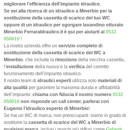
migliorare l’efficienza dell’impianto idraulico.
Se sei alla ricerca di un idraulico a Minerbio per la
sostituzione della cassetta di scarico del tuo WC
oppure di un idraulico per sgorgare lavandino otturato
Minerbio FerraraIdraulico.it è qui per aiutarti al
0532
050010
!
La nostra azienda offre un
servizio completo di
sostituzione della cassetta di scarico del WC a
Minerbio
, che include la
rimozione
della vecchia cassetta,
l’
installazione
della nuova e la
verifica
del corretto
funzionamento dell’impianto idraulico.
Il nostro team di
idraulici esperti
utilizza solo
materiali di
alta qualità
per garantire la massima durata e affidabilità
dell’impianto:
chiama con fiducia il nostro numero
0532
050010
non risponde un call center, parlerai con
Eugenio l’idraulico esperto di Minerbio
!
Se hai un WC di marca, non preoccuparti: siamo in grado di
sostituire la
cassetta di scarico del WC a Minerbio di
qualsiasi marca
, inclusi i marchi più diffusi come
Geberit
,