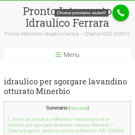
Vai
Pronto Intervento
al
Chiama possiamo aiutarti!
contenuto
Idraulico Ferrara
Pronto Intervento Idraulico Ferrara – Chiama 0532 050010
Menu
idraulico per sgorgare lavandino
otturato Minerbio
Sommario
[
nascondi
]
1.
Serve un idraulico a Minerbio? Hai bisogno di un
idraulico per sgorgare lavandino otturato Minerbio ? –
Chiama Eugenio, idraulico onesto a Minerbio 320 5590333