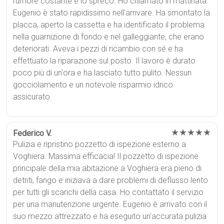
rumore costante e lo spreco. Ho chiamato in mattinata.
Eugenio è stato rapidissimo nell'arrivare. Ha smontato la
placca, aperto la cassetta e ha identificato il problema
nella guarnizione di fondo e nel galleggiante, che erano
deteriorati. Aveva i pezzi di ricambio con sé e ha
effettuato la riparazione sul posto. Il lavoro è durato
poco più di un'ora e ha lasciato tutto pulito. Nessun
gocciolamento e un notevole risparmio idrico
assicurato.
★★★★★
Federico V.
Pulizia e ripristino pozzetto di ispezione esterno a
Voghiera. Massima efficacia! Il pozzetto di ispezione
principale della mia abitazione a Voghiera era pieno di
detriti, fango e iniziava a dare problemi di deflusso lento
per tutti gli scarichi della casa. Ho contattato il servizio
per una manutenzione urgente. Eugenio è arrivato con il
suo mezzo attrezzato e ha eseguito un'accurata pulizia