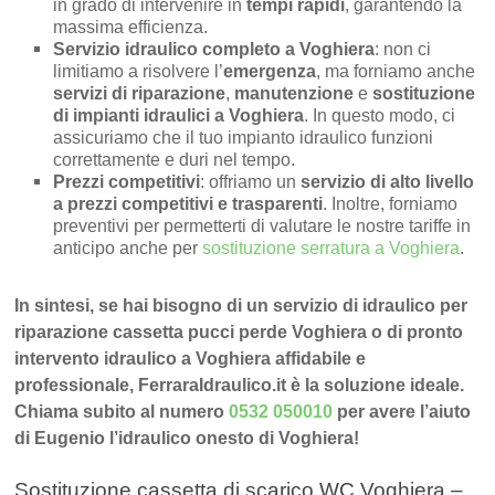
in grado di intervenire in
tempi rapidi
, garantendo la
massima efficienza.
Servizio idraulico completo a Voghiera
: non ci
limitiamo a risolvere l’
emergenza
, ma forniamo anche
servizi di riparazione
,
manutenzione
e
sostituzione
di impianti idraulici a Voghiera
. In questo modo, ci
assicuriamo che il tuo impianto idraulico funzioni
correttamente e duri nel tempo.
Prezzi competitivi
: offriamo un
servizio di alto livello
a prezzi competitivi e trasparenti
. Inoltre, forniamo
preventivi per permetterti di valutare le nostre tariffe in
anticipo anche per
sostituzione serratura a Voghiera
.
In sintesi, se hai bisogno di un servizio di idraulico per
riparazione cassetta pucci perde Voghiera o di pronto
intervento idraulico a Voghiera affidabile e
professionale, FerraraIdraulico.it è la soluzione ideale.
Chiama subito al numero
0532 050010
per avere l’aiuto
di Eugenio l’idraulico onesto di Voghiera!
Sostituzione cassetta di scarico WC Voghiera –