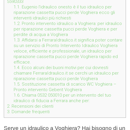
5590333
1.1.
Eugenio l’idraulico onesto è il tuo idraulico per
riparazione cassetta pucci perde Voghiera ecco gli
interventi idraulici più richiesti
1.2.
Pronto intervento idraulico a Voghiera: per idraulico
per riparazione cassetta pucci perde Voghiera e per
perdite di acqua a Voghiera
1.3.
Affidarsi a FerraraIdraulico.it significa poter contare
su un servizio di Pronto Intervento Idraulico Voghiera
veloce, efficiente e professionale, un idraulico per
riparazione cassetta pucci perde Voghiera rapido ed
efficace.
1.4.
Ecco alcuni dei buoni motivi per cui dovresti
chiamare FerraraIdraulico.it se cerchi un idraulico per
riparazione cassetta pucci perde Voghiera
1.5.
Sostituzione cassetta di scarico WC Voghiera –
Pronto intervento Geberit Voghiera
1.6.
Chiama 0532 050010 per un intervento del tuo
idraulico di fiducia a Ferrara anche per:
2.
Recensioni dei clienti
3.
Domande frequenti
Serve un idraulico a Voghiera? Hai bisogno di un