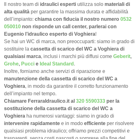
Il nostro team di
idraulici esperti
utilizza solo
materiali di
alta qualità
per garantire la massima durata e affidabilità
dell’impianto:
chiama con fiducia il nostro numero
0532
050010
non risponde un call center, parlerai con
Eugenio l’idraulico esperto di Voghiera
!
Se hai un WC di marca, non preoccuparti: siamo in grado di
sostituire la
cassetta di scarico del WC a Voghiera di
qualsiasi marca
, inclusi i marchi più diffusi come
Geberit
,
Grohe
,
Pucci
e
Ideal Standard
.
Inoltre, forniamo anche servizi di riparazione e
manutenzione della cassetta di scarico del WC a
Voghiera
, in modo da garantire il corretto funzionamento
dell’impianto nel tempo.
Chiamare FerraraIdraulico.it al
320 5590333
per la
sostituzione della cassetta di scarico del WC a
Voghiera
ha numerosi vantaggi: siamo in grado di
intervenire rapidamente
e in modo
efficiente
per risolvere
qualsiasi problema idraulico; offriamo prezzi competitivi e
trasparenti, senza costi nascosti o sorprese alla fine del