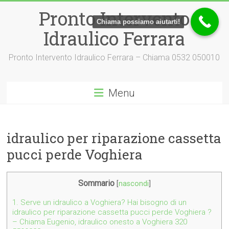
Vai
Pronto Intervento
al
Chiama possiamo aiutarti!
contenuto
Idraulico Ferrara
Pronto Intervento Idraulico Ferrara – Chiama 0532 050010
Menu
idraulico per riparazione cassetta
pucci perde Voghiera
Sommario
[
nascondi
]
1.
Serve un idraulico a Voghiera? Hai bisogno di un
idraulico per riparazione cassetta pucci perde Voghiera ?
– Chiama Eugenio, idraulico onesto a Voghiera 320