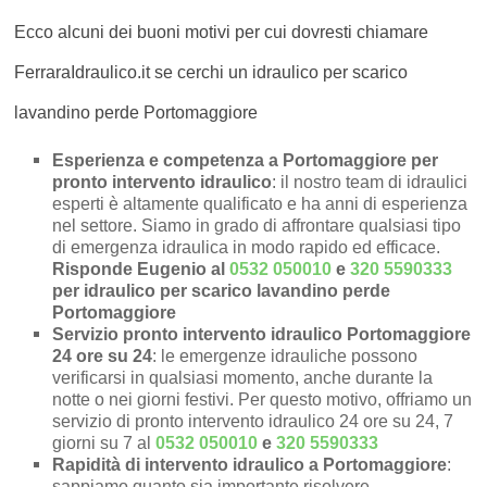
Ecco alcuni dei buoni motivi per cui dovresti chiamare
FerraraIdraulico.it se cerchi un idraulico per scarico
lavandino perde Portomaggiore
Esperienza e competenza a Portomaggiore per
pronto intervento idraulico
: il nostro team di idraulici
esperti è altamente qualificato e ha anni di esperienza
nel settore. Siamo in grado di affrontare qualsiasi tipo
di emergenza idraulica in modo rapido ed efficace.
Risponde Eugenio al
0532 050010
e
320 5590333
per idraulico per scarico lavandino perde
Portomaggiore
Servizio pronto intervento idraulico Portomaggiore
24 ore su 24
: le emergenze idrauliche possono
verificarsi in qualsiasi momento, anche durante la
notte o nei giorni festivi. Per questo motivo, offriamo un
servizio di pronto intervento idraulico 24 ore su 24, 7
giorni su 7 al
0532 050010
e
320 5590333
Rapidità di intervento idraulico a Portomaggiore
:
sappiamo quanto sia importante risolvere