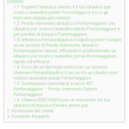
5590333
1.1.
Eugenio l’idraulico onesto è il tuo idraulico per
scarico lavandino perde Portomaggiore ecco gli
interventi idraulici più richiesti
1.2.
Pronto intervento idraulico a Portomaggiore: per
idraulico per scarico lavandino perde Portomaggiore e
per perdite di acqua a Portomaggiore
1.3.
Affidarsi a FerraraIdraulico.it significa poter contare
su un servizio di Pronto Intervento Idraulico
Portomaggiore veloce, efficiente e professionale, un
idraulico per scarico lavandino perde Portomaggiore
rapido ed efficace.
1.4.
Ecco alcuni dei buoni motivi per cui dovresti
chiamare FerraraIdraulico.it se cerchi un idraulico per
scarico lavandino perde Portomaggiore
1.5.
Sostituzione cassetta di scarico WC
Portomaggiore – Pronto intervento Geberit
Portomaggiore
1.6.
Chiama 0532 050010 per un intervento del tuo
idraulico di fiducia a Ferrara anche per:
2.
Recensioni dei clienti
3.
Domande frequenti