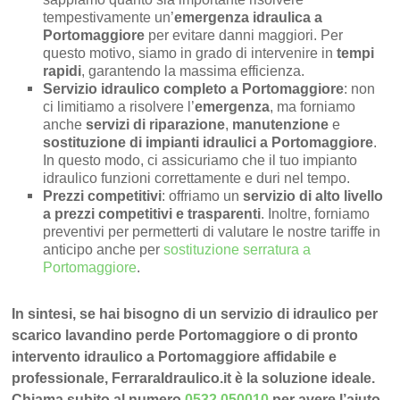
tempestivamente un’
emergenza idraulica a
Portomaggiore
per evitare danni maggiori. Per
questo motivo, siamo in grado di intervenire in
tempi
rapidi
, garantendo la massima efficienza.
Servizio idraulico completo a Portomaggiore
: non
ci limitiamo a risolvere l’
emergenza
, ma forniamo
anche
servizi di riparazione
,
manutenzione
e
sostituzione di impianti idraulici a Portomaggiore
.
In questo modo, ci assicuriamo che il tuo impianto
idraulico funzioni correttamente e duri nel tempo.
Prezzi competitivi
: offriamo un
servizio di alto livello
a prezzi competitivi e trasparenti
. Inoltre, forniamo
preventivi per permetterti di valutare le nostre tariffe in
anticipo anche per
sostituzione serratura a
Portomaggiore
.
In sintesi, se hai bisogno di un servizio di idraulico per
scarico lavandino perde Portomaggiore o di pronto
intervento idraulico a Portomaggiore affidabile e
professionale, FerraraIdraulico.it è la soluzione ideale.
Chiama subito al numero
0532 050010
per avere l’aiuto