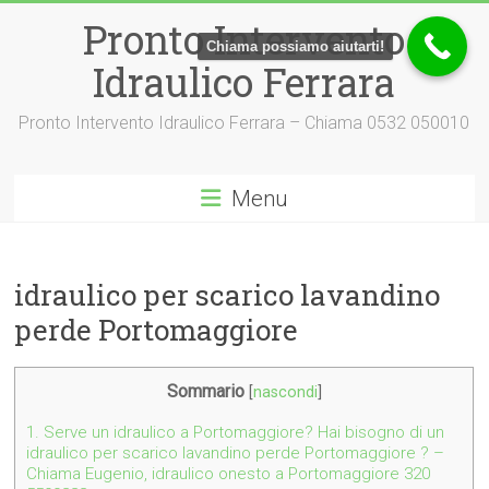
Vai
Pronto Intervento
al
Chiama possiamo aiutarti!
contenuto
Idraulico Ferrara
Pronto Intervento Idraulico Ferrara – Chiama 0532 050010
Menu
idraulico per scarico lavandino
perde Portomaggiore
Sommario
[
nascondi
]
1.
Serve un idraulico a Portomaggiore? Hai bisogno di un
idraulico per scarico lavandino perde Portomaggiore ? –
Chiama Eugenio, idraulico onesto a Portomaggiore 320