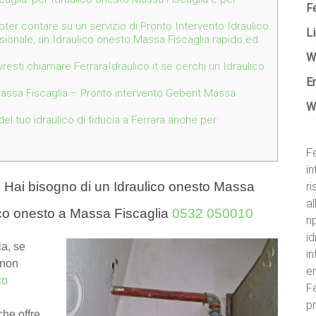
Fe
 poter contare su un servizio di Pronto Intervento Idraulico
Li
sionale, un Idraulico onesto Massa Fiscaglia rapido ed
W
resti chiamare FerraraIdraulico.it se cerchi un Idraulico
E
assa Fiscaglia – Pronto intervento Geberit Massa
W
l tuo idraulico di fiducia a Ferrara anche per:
Fe
in
 Hai bisogno di un Idraulico onesto Massa
r
al
ico onesto a Massa Fiscaglia
0532 050010
ri
id
a, se
i
 non
e
co
Fe
pr
he offre