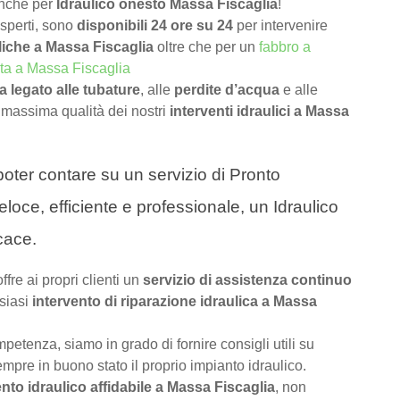
anche per
Idraulico onesto Massa Fiscaglia
!
 esperti, sono
disponibili 24 ore su 24
per intervenire
iche a Massa Fiscaglia
oltre che per un
fabbro a
sta a Massa Fiscaglia
 legato alle tubature
, alle
perdite d’acqua
e alle
 massima qualità dei nostri
interventi idraulici a Massa
a poter contare su un servizio di Pronto
loce, efficiente e professionale, un Idraulico
cace.
offre ai propri clienti un
servizio di assistenza continuo
siasi
intervento di riparazione idraulica a Massa
petenza, siamo in grado di fornire consigli utili su
pre in buono stato il proprio impianto idraulico.
nto idraulico affidabile a Massa Fiscaglia
, non