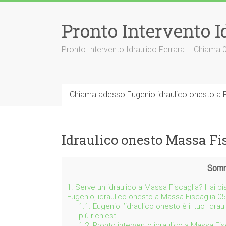
Vai
al
Pronto Intervento I
contenuto
Pronto Intervento Idraulico Ferrara – Chiama
Chiama adesso Eugenio idraulico onesto a F
Idraulico onesto Massa Fi
Somm
1.
Serve un idraulico a Massa Fiscaglia? Hai b
Eugenio, idraulico onesto a Massa Fiscaglia 0
1.1.
Eugenio l’idraulico onesto è il tuo Idrau
più richiesti
1.2.
Pronto intervento idraulico a Massa Fis