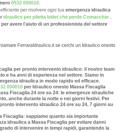
numero
0532 050010
.
efficiente per risolvere ogni tua
emergenza idraulica
er
idraulico per piletta bidet che perde Comacchio
.
per avere l’aiuto di un professionista del settore
hiamare FerraraIdraulico.it se cerchi un Idraulico onesto
glia per pronto intervento idraulico
: il nostro team
cato e ha anni di esperienza nel settore. Siamo in
mergenza idraulica in modo rapido ed efficace.
532 050010
per Idraulico onesto Massa Fiscaglia
assa Fiscaglia 24 ore su 24
: le emergenze idrauliche
o, anche durante la notte o nei giorni festivi. Per
pronto intervento idraulico 24 ore su 24, 7 giorni su
a Fiscaglia
: sappiamo quanto sia importante
a idraulica a Massa Fiscaglia
per evitare danni
grado di intervenire in
tempi rapidi
, garantendo la