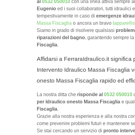
al
0532 050010
con una linea attiva sempre 
Eugenio
ed i suoi collaboratori, tutti idraulici
tempestivamente in caso di
emergenze idraul
Massa Fiscaglia
o ancora un bravo
tapparelli
Siamo in grado di risolvere qualsiasi
problema
riparazioni del bagno
, garantendo sempre la
Fiscaglia
.
Affidarsi a FerraraIdraulico.it signific
Intervento Idraulico Massa Fiscaglia ve
onesto Massa Fiscaglia rapido ed effi
La nostra ditta che
risponde al
0532 050010
per Idraulico onesto Massa Fiscaglia
e qual
Fiscaglia
.
Grazie alla nostra esperienza e alla nostra com
come prevenire problemi futuri e mantenere sem
Se stai cercando un servizio di
pronto interve