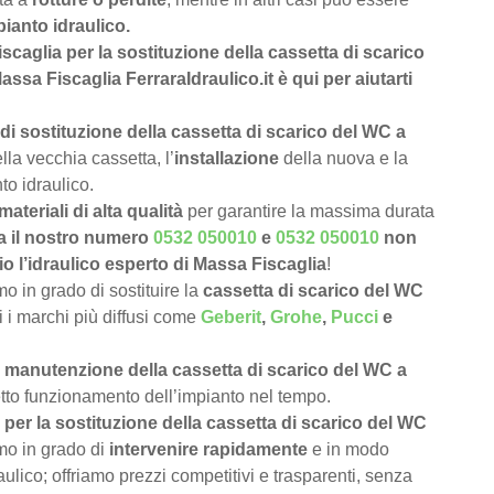
pianto idraulico.
iscaglia per la sostituzione della cassetta di scarico
sa Fiscaglia FerraraIdraulico.it è qui per aiutarti
di sostituzione della cassetta di scarico del WC a
lla vecchia cassetta, l’
installazione
della nuova e la
to idraulico.
materiali di alta qualità
per garantire la massima durata
a il nostro numero
0532 050010
e
0532 050010
non
o l’idraulico esperto di Massa Fiscaglia
!
 in grado di sostituire la
cassetta di scarico del WC
si i marchi più diffusi come
Geberit
,
Grohe
,
Pucci
e
e
manutenzione della cassetta di scarico del WC a
retto funzionamento dell’impianto nel tempo.
per la sostituzione della cassetta di scarico del WC
mo in grado di
intervenire rapidamente
e in modo
ulico; offriamo prezzi competitivi e trasparenti, senza