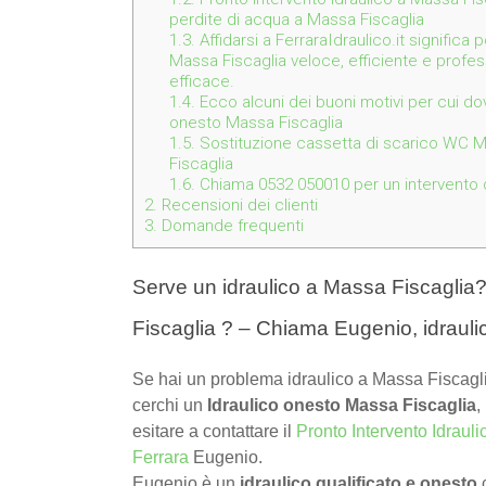
perdite di acqua a Massa Fiscaglia
1.3.
Affidarsi a FerraraIdraulico.it significa
Massa Fiscaglia veloce, efficiente e profes
efficace.
1.4.
Ecco alcuni dei buoni motivi per cui dov
onesto Massa Fiscaglia
1.5.
Sostituzione cassetta di scarico WC M
Fiscaglia
1.6.
Chiama 0532 050010 per un intervento de
2.
Recensioni dei clienti
3.
Domande frequenti
Serve un idraulico a Massa Fiscaglia?
Fiscaglia ? – Chiama Eugenio, idraul
Se hai un problema idraulico a Massa Fiscagli
cerchi un
Idraulico onesto Massa Fiscaglia
,
esitare a contattare il
Pronto Intervento Idrauli
Ferrara
Eugenio.
Eugenio è un
idraulico qualificato e onesto
c