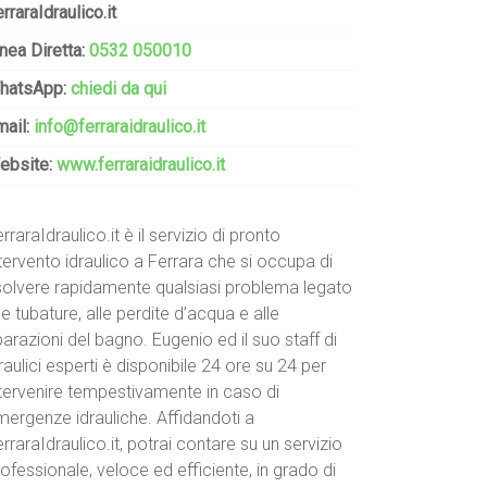
rraraIdraulico.it
nea Diretta:
0532 050010
hatsApp:
chiedi da qui
mail:
info@ferraraidraulico.it
ebsite:
www.ferraraidraulico.it
rraraIdraulico.it è il servizio di pronto
tervento idraulico a Ferrara che si occupa di
isolvere rapidamente qualsiasi problema legato
le tubature, alle perdite d’acqua e alle
parazioni del bagno. Eugenio ed il suo staff di
raulici esperti è disponibile 24 ore su 24 per
ntervenire tempestivamente in caso di
mergenze idrauliche. Affidandoti a
rraraIdraulico.it, potrai contare su un servizio
ofessionale, veloce ed efficiente, in grado di