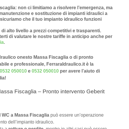
scaglia
: non ci limitiamo a risolvere l’
emergenza
, ma
manutenzione
e
sostituzione di impianti idraulici a
sicuriamo che il tuo impianto idraulico funzioni
 di alto livello a prezzi competitivi e trasparenti
.
rti di valutare le nostre tariffe in anticipo anche per
ia
.
 Idraulico onesto Massa Fiscaglia o di pronto
bile e professionale, FerraraIdraulico.it è la
0532 050010
e
0532 050010
per avere l’aiuto di
ia!
assa Fiscaglia – Pronto intervento Geberit
del WC a Massa Fiscaglia
può essere un’operazione
nto dell’impianto idraulico.
uta a
rotture o perdite
, mentre in altri casi può essere