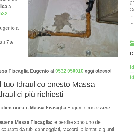
g
lica
a
C
532
in
i
Eugenio a
 su 7 a
o
Id
oggi stesso!
assa Fiscaglia Eugenio al
0532 050010
Id
il tuo Idraulico onesto Massa
raulici più richiesti
raulico onesto Massa Fiscaglia
Eugenio può essere
water a Massa Fiscaglia
: le perdite sono uno dei
causate da tubi danneggiati, raccordi allentati o giunti