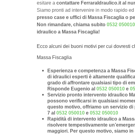
esitare a
contattare FerraraIdraulico.it al 
Siamo pronti ad intervenire in modo rapido ed 
presso case e uffici di Massa Fiscaglia o p
Non rimandare, chiama subito
0532 050010
idraulico a Massa Fiscaglia!
Ecco alcuni dei buoni motivi per cui dovresti c
Massa Fiscaglia
Esperienza e competenza a Massa Fisca
di idraulici esperti è altamente qualifi
grado di affrontare qualsiasi tipo di e
Risponde Eugenio al
0532 050010
e
0
Servizio pronto intervento idraulico M
possono verificarsi in qualsiasi moment
questo motivo, offriamo un servizio di 
7 al
0532 050010
e
0532 050010
Rapidità di intervento idraulico a Mass
risolvere tempestivamente un’
emergenz
maggiori. Per questo motivo, siamo in 