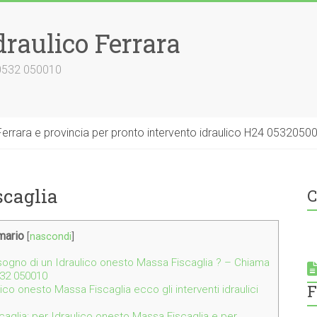
draulico Ferrara
 0532 050010
errara e provincia per pronto intervento idraulico H24 0532050
scaglia
C
ario
[
nascondi
]
isogno di un Idraulico onesto Massa Fiscaglia ? – Chiama
532 050010
F
lico onesto Massa Fiscaglia ecco gli interventi idraulici
caglia: per Idraulico onesto Massa Fiscaglia e per