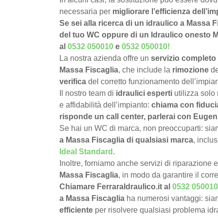
necessaria per
migliorare l’efficienza dell’im
Se sei alla ricerca di un idraulico a Massa F
del tuo WC oppure di un Idraulico onesto Mas
al
0532 050010
e
0532 050010
!
La nostra azienda offre un
servizio completo 
Massa Fiscaglia
, che include la
rimozione
de
verifica
del corretto funzionamento dell’impian
Il nostro team di
idraulici esperti
utilizza solo
e affidabilità dell’impianto:
chiama con fiduci
risponde un call center, parlerai con Eugeni
Se hai un WC di marca, non preoccuparti: siamo
a Massa Fiscaglia di qualsiasi marca
, inclu
Ideal Standard
.
Inoltre, forniamo anche servizi di riparazione 
Massa Fiscaglia
, in modo da garantire il cor
Chiamare FerraraIdraulico.it al
0532 050010
a Massa Fiscaglia
ha numerosi vantaggi: sia
efficiente
per risolvere qualsiasi problema idra