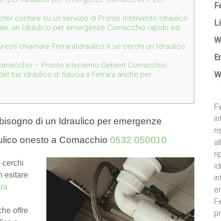
Fe
 poter contare su un servizio di Pronto Intervento Idraulico
Li
nale, un Idraulico per emergenze Comacchio rapido ed
W
resti chiamare FerraraIdraulico.it se cerchi un Idraulico
E
Comacchio – Pronto intervento Geberit Comacchio
W
l tuo idraulico di fiducia a Ferrara anche per:
Fe
in
bisogno di un Idraulico per emergenze
r
ulico onesto a Comacchio
0532 050010
al
ri
 cerchi
id
n esitare
i
ara
e
Fe
he offre
pr