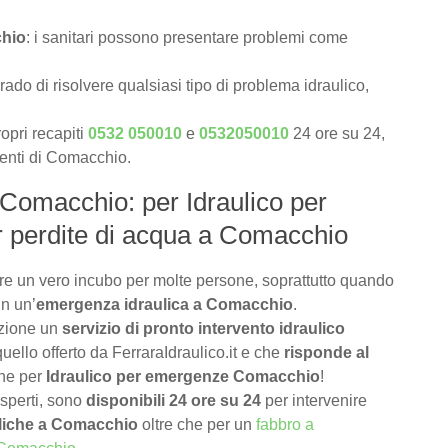
chio
: i sanitari possono presentare problemi come
rado di risolvere qualsiasi tipo di problema idraulico,
opri recapiti
0532 050010
e
0532050010
24 ore su 24,
lienti di Comacchio.
a Comacchio: per Idraulico per
perdite di acqua a Comacchio
e un vero incubo per molte persone, soprattutto quando
in un’
emergenza idraulica a Comacchio
.
izione un
servizio di pronto intervento idraulico
uello offerto da FerraraIdraulico.it e che
risponde al
che per
Idraulico per emergenze Comacchio
!
 esperti, sono
disponibili 24 ore su 24
per intervenire
liche a Comacchio
oltre che per un
fabbro a