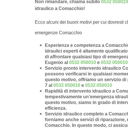
Non rimandare, chiama subito
0532 050010
idraulico a Comacchio!
Ecco alcuni dei buoni motivi per cui dovresti c
emergenze Comacchio
Esperienza e competenza a Comacchio 
idraulici esperti è altamente qualificat
di affrontare qualsiasi tipo di emergen
Eugenio al
0532 050010
e
0532 050010
Servizio pronto intervento idraulico 
possono verificarsi in qualsiasi moment
questo motivo, offriamo un servizio di 
7 al
0532 050010
e
0532 050010
Rapidità di intervento idraulico a Com
tempestivamente un’
emergenza idraul
questo motivo, siamo in grado di inter
efficienza.
Servizio idraulico completo a Comacc
forniamo anche
servizi di riparazione
,
Comacchio
. In questo modo, ci assicu