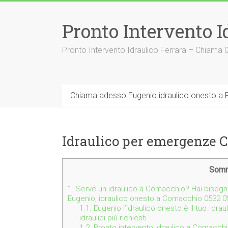
Vai
al
Pronto Intervento I
contenuto
Pronto Intervento Idraulico Ferrara – Chiama
Chiama adesso Eugenio idraulico onesto a F
Idraulico per emergenze 
Somm
1.
Serve un idraulico a Comacchio? Hai bisog
Eugenio, idraulico onesto a Comacchio 0532 
1.1.
Eugenio l’idraulico onesto è il tuo Idr
idraulici più richiesti
1.2.
Pronto intervento idraulico a Comacch