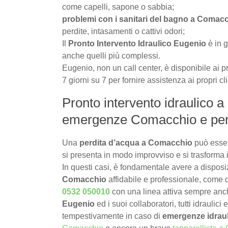
come capelli, sapone o sabbia;
problemi con i sanitari del bagno a Comac
perdite, intasamenti o cattivi odori;
Il
Pronto Intervento Idraulico Eugenio
è in g
anche quelli più complessi.
Eugenio, non un call center, è disponibile ai pr
7 giorni su 7 per fornire assistenza ai propri c
Pronto intervento idraulico 
emergenze Comacchio e per 
Una
perdita d’acqua a Comacchio
può esser
si presenta in modo improvviso e si trasforma 
In questi casi, è fondamentale avere a dispos
Comacchio
affidabile e professionale, come q
0532 050010
con una linea attiva sempre an
Eugenio
ed i suoi collaboratori, tutti idraulici
tempestivamente in caso di
emergenze idrau