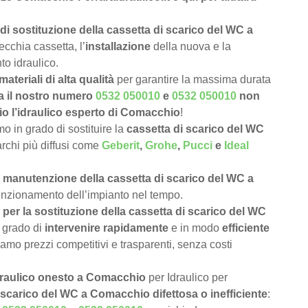
di sostituzione della cassetta di scarico del WC a
ecchia cassetta, l’
installazione
della nuova e la
to idraulico.
materiali di alta qualità
per garantire la massima durata
a il nostro numero
0532 050010
e
0532 050010
non
io l’idraulico esperto di Comacchio
!
 in grado di sostituire la
cassetta di scarico del WC
marchi più diffusi come
Geberit
,
Grohe
,
Pucci
e
Ideal
e
manutenzione della cassetta di scarico del WC a
 funzionamento dell’impianto nel tempo.
per la sostituzione della cassetta di scarico del WC
 grado di
intervenire rapidamente
e in modo
efficiente
iamo prezzi competitivi e trasparenti, senza costi
draulico onesto a Comacchio
per Idraulico per
 scarico del WC a Comacchio difettosa o inefficiente
: