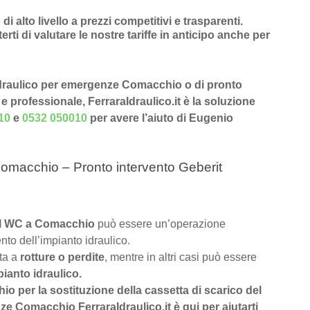
 di alto livello a prezzi competitivi e trasparenti
.
rti di valutare le nostre tariffe in anticipo anche per
i Idraulico per emergenze Comacchio o di pronto
e professionale, FerraraIdraulico.it è la soluzione
10
e
0532 050010
per avere l’aiuto di Eugenio
Comacchio – Pronto intervento Geberit
 del WC a Comacchio
può essere un’operazione
nto dell’impianto idraulico.
uta a
rotture o perdite
, mentre in altri casi può essere
pianto idraulico.
hio per la sostituzione della cassetta di scarico del
e Comacchio FerraraIdraulico.it è qui per aiutarti