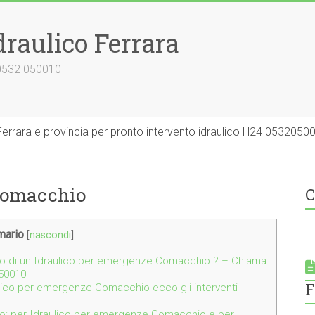
draulico Ferrara
 0532 050010
errara e provincia per pronto intervento idraulico H24 0532050
Comacchio
C
ario
[
nascondi
]
no di un Idraulico per emergenze Comacchio ? – Chiama
050010
F
aulico per emergenze Comacchio ecco gli interventi
io: per Idraulico per emergenze Comacchio e per