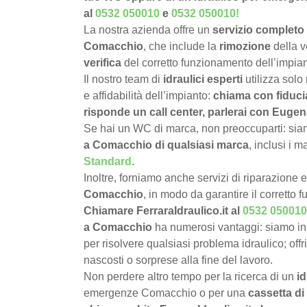
al
0532 050010
e
0532 050010
!
La nostra azienda offre un
servizio completo 
Comacchio
, che include la
rimozione
della v
verifica
del corretto funzionamento dell’impian
Il nostro team di
idraulici esperti
utilizza solo
e affidabilità dell’impianto:
chiama con fiduci
risponde un call center, parlerai con Eugen
Se hai un WC di marca, non preoccuparti: siamo
a Comacchio di qualsiasi marca
, inclusi i 
Standard
.
Inoltre, forniamo anche servizi di riparazione 
Comacchio
, in modo da garantire il corretto
Chiamare FerraraIdraulico.it al
0532 050010
a Comacchio
ha numerosi vantaggi: siamo in
per risolvere qualsiasi problema idraulico; offr
nascosti o sorprese alla fine del lavoro.
Non perdere altro tempo per la ricerca di un
i
emergenze Comacchio o per una
cassetta di