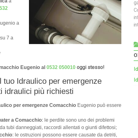
lica
a
g
532
C
in
Eugenio a
i
 su 7 a
o
e
oggi stesso!
Comacchio Eugenio al
0532 050010
Id
il tuo Idraulico per emergenze
Id
idraulici più richiesti
draulico per emergenze Comacchio
Eugenio può essere
 water a Comacchio
: le perdite sono uno dei problemi
tubi danneggiati, raccordi allentati o giunti difettosi;
acchio
: le ostruzioni possono essere causate da detriti,