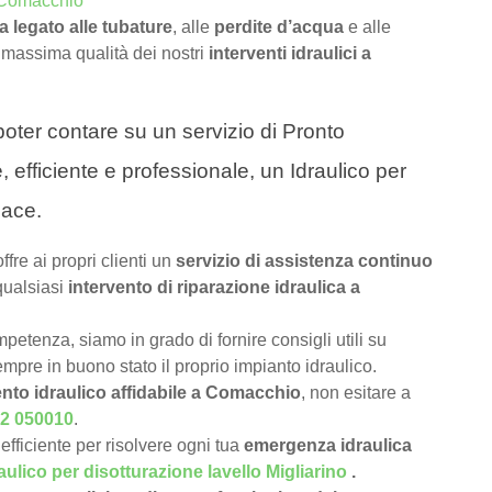
a Comacchio
 legato alle tubature
, alle
perdite d’acqua
e alle
 massima qualità dei nostri
interventi idraulici a
a poter contare su un servizio di Pronto
 efficiente e professionale, un Idraulico per
cace.
offre ai propri clienti un
servizio di assistenza continuo
qualsiasi
intervento di riparazione idraulica a
petenza, siamo in grado di fornire consigli utili su
pre in buono stato il proprio impianto idraulico.
ento idraulico affidabile a Comacchio
, non esitare a
2 050010
.
efficiente per risolvere ogni tua
emergenza idraulica
aulico per disotturazione lavello Migliarino
.