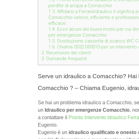
perdite di acqua a Comacchio
1.3.
Affidarsi a FerraraIdraulico.it significa
Comacchio veloce, efficiente e professio
efficace.
1.4.
Ecco alcuni dei buoni motivi per cui dov
per emergenze Comacchio
1.5.
Sostituzione cassetta di scarico WC 
1.6.
Chiama 0532 050010 per un intervento de
2.
Recensioni dei clienti
3.
Domande frequenti
Serve un idraulico a Comacchio? Hai 
Comacchio ? – Chiama Eugenio, idra
Se hai un problema idraulico a Comacchio, se
un
Idraulico per emergenze Comacchio
, no
a contattare il
Pronto Intervento Idraulico Ferr
Eugenio.
Eugenio è un
idraulico qualificato e onesto
c