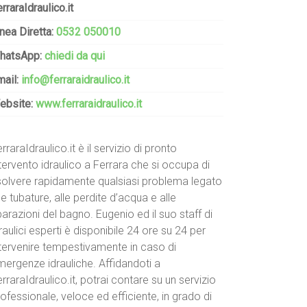
rraraIdraulico.it
nea Diretta:
0532 050010
hatsApp:
chiedi da qui
mail:
info@ferraraidraulico.it
ebsite:
www.ferraraidraulico.it
rraraIdraulico.it è il servizio di pronto
tervento idraulico a Ferrara che si occupa di
isolvere rapidamente qualsiasi problema legato
le tubature, alle perdite d’acqua e alle
parazioni del bagno. Eugenio ed il suo staff di
raulici esperti è disponibile 24 ore su 24 per
ntervenire tempestivamente in caso di
mergenze idrauliche. Affidandoti a
rraraIdraulico.it, potrai contare su un servizio
ofessionale, veloce ed efficiente, in grado di