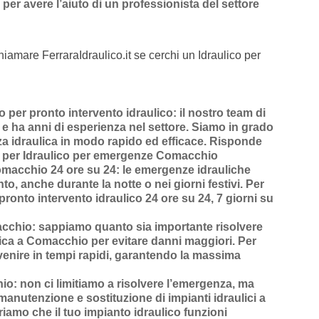
per avere l’aiuto di un professionista del settore
hiamare FerraraIdraulico.it se cerchi un Idraulico per
per pronto intervento idraulico
: il nostro team di
o e ha anni di esperienza nel settore. Siamo in grado
za idraulica in modo rapido ed efficace.
Risponde
per Idraulico per emergenze Comacchio
Comacchio 24 ore su 24
: le emergenze idrauliche
o, anche durante la notte o nei giorni festivi. Per
pronto intervento idraulico 24 ore su 24, 7 giorni su
acchio
: sappiamo quanto sia importante risolvere
ica a Comacchio
per evitare danni maggiori. Per
venire in
tempi rapidi
, garantendo la massima
hio
: non ci limitiamo a risolvere l’
emergenza
, ma
manutenzione
e
sostituzione di impianti idraulici a
riamo che il tuo impianto idraulico funzioni