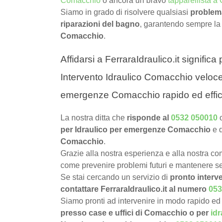
Comacchio
o ancora un bravo
tapparellista 
Siamo in grado di risolvere qualsiasi
problema
riparazioni del bagno
, garantendo sempre la
Comacchio
.
Affidarsi a FerraraIdraulico.it signific
Intervento Idraulico Comacchio veloce,
emergenze Comacchio rapido ed effi
La nostra ditta che
risponde al
0532 050010
per Idraulico per emergenze Comacchio
e 
Comacchio
.
Grazie alla nostra esperienza e alla nostra com
come prevenire problemi futuri e mantenere sem
Se stai cercando un servizio di
pronto interv
contattare FerraraIdraulico.it al numero
053
Siamo pronti ad intervenire in modo rapido ed 
presso case e uffici di Comacchio o per
idr