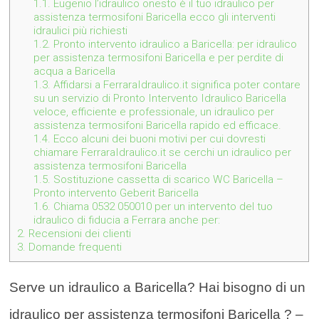
1.1.
Eugenio l’idraulico onesto è il tuo idraulico per
assistenza termosifoni Baricella ecco gli interventi
idraulici più richiesti
1.2.
Pronto intervento idraulico a Baricella: per idraulico
per assistenza termosifoni Baricella e per perdite di
acqua a Baricella
1.3.
Affidarsi a FerraraIdraulico.it significa poter contare
su un servizio di Pronto Intervento Idraulico Baricella
veloce, efficiente e professionale, un idraulico per
assistenza termosifoni Baricella rapido ed efficace.
1.4.
Ecco alcuni dei buoni motivi per cui dovresti
chiamare FerraraIdraulico.it se cerchi un idraulico per
assistenza termosifoni Baricella
1.5.
Sostituzione cassetta di scarico WC Baricella –
Pronto intervento Geberit Baricella
1.6.
Chiama 0532 050010 per un intervento del tuo
idraulico di fiducia a Ferrara anche per:
2.
Recensioni dei clienti
3.
Domande frequenti
Serve un idraulico a Baricella? Hai bisogno di un
idraulico per assistenza termosifoni Baricella ? –