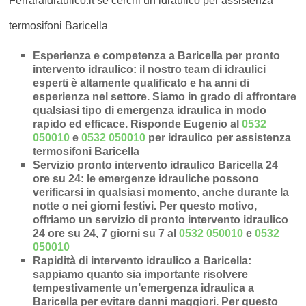
FerraraIdraulico.it se cerchi un idraulico per assistenza
termosifoni Baricella
Esperienza e competenza a Baricella per pronto
intervento idraulico
: il nostro team di idraulici
esperti è altamente qualificato e ha anni di
esperienza nel settore. Siamo in grado di affrontare
qualsiasi tipo di emergenza idraulica in modo
rapido ed efficace.
Risponde Eugenio al
0532
050010
e
0532 050010
per idraulico per assistenza
termosifoni Baricella
Servizio pronto intervento idraulico Baricella 24
ore su 24
: le emergenze idrauliche possono
verificarsi in qualsiasi momento, anche durante la
notte o nei giorni festivi. Per questo motivo,
offriamo un servizio di pronto intervento idraulico
24 ore su 24, 7 giorni su 7 al
0532 050010
e
0532
050010
Rapidità di intervento idraulico a Baricella
:
sappiamo quanto sia importante risolvere
tempestivamente un’
emergenza idraulica a
Baricella
per evitare danni maggiori. Per questo