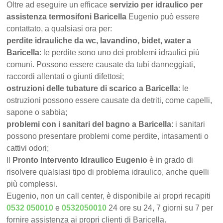
Oltre ad eseguire un efficace
servizio per idraulico per
assistenza termosifoni Baricella
Eugenio può essere
contattato, a qualsiasi ora per:
perdite idrauliche da wc, lavandino, bidet, water a
Baricella
: le perdite sono uno dei problemi idraulici più
comuni. Possono essere causate da tubi danneggiati,
raccordi allentati o giunti difettosi;
ostruzioni delle tubature di scarico a Baricella
: le
ostruzioni possono essere causate da detriti, come capelli,
sapone o sabbia;
problemi con i sanitari del bagno a Baricella
: i sanitari
possono presentare problemi come perdite, intasamenti o
cattivi odori;
Il
Pronto Intervento Idraulico Eugenio
è in grado di
risolvere qualsiasi tipo di problema idraulico, anche quelli
più complessi.
Eugenio, non un call center, è disponibile ai propri recapiti
0532 050010
e
0532050010
24 ore su 24, 7 giorni su 7 per
fornire assistenza ai propri clienti di Baricella.