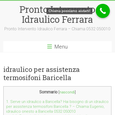
Vai
Pronto Intervento
al
Chiama possiamo aiutarti!
contenuto
Idraulico Ferrara
Pronto Intervento Idraulico Ferrara – Chiama 0532 050010
Menu
idraulico per assistenza
termosifoni Baricella
Sommario
[
nascondi
]
1.
Serve un idraulico a Baricella? Hai bisogno di un idraulico
per assistenza termosifoni Baricella ? – Chiama Eugenio,
idraulico onesto a Baricella 0532 050010