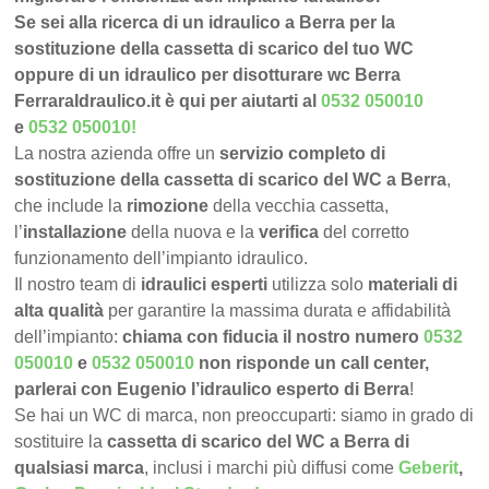
Se sei alla ricerca di un idraulico a Berra per la
sostituzione della cassetta di scarico del tuo WC
oppure di un idraulico per disotturare wc Berra
FerraraIdraulico.it è qui per aiutarti al
0532 050010
e
0532 050010
!
La nostra azienda offre un
servizio completo di
sostituzione della cassetta di scarico del WC a Berra
,
che include la
rimozione
della vecchia cassetta,
l’
installazione
della nuova e la
verifica
del corretto
funzionamento dell’impianto idraulico.
Il nostro team di
idraulici esperti
utilizza solo
materiali di
alta qualità
per garantire la massima durata e affidabilità
dell’impianto:
chiama con fiducia il nostro numero
0532
050010
e
0532 050010
non risponde un call center,
parlerai con Eugenio l’idraulico esperto di Berra
!
Se hai un WC di marca, non preoccuparti: siamo in grado di
sostituire la
cassetta di scarico del WC a Berra di
qualsiasi marca
, inclusi i marchi più diffusi come
Geberit
,