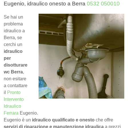
Eugenio, idraulico onesto a Berra
0532 050010
Se hai un
problema
idraulico a
Berra, se
cerchi un
idraulico
per
disotturare
wc Berra
,
non esitare
a contattare
il
Pronto
Intervento
Idraulico
Ferrara
Eugenio.
Eugenio è un
idraulico qualificato e onesto
che offre
servizi di riparazione e manutenzione idraulica
a prezzi