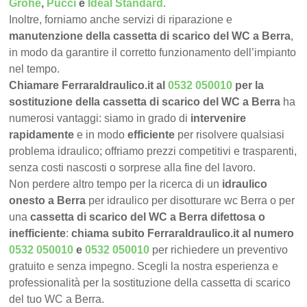
Grohe
,
Pucci
e
Ideal Standard
.
Inoltre, forniamo anche servizi di riparazione e
manutenzione della cassetta di scarico del WC a Berra
,
in modo da garantire il corretto funzionamento dell’impianto
nel tempo.
Chiamare FerraraIdraulico.it al
0532 050010
per la
sostituzione della cassetta di scarico del WC a Berra
ha
numerosi vantaggi: siamo in grado di
intervenire
rapidamente
e in modo
efficiente
per risolvere qualsiasi
problema idraulico; offriamo prezzi competitivi e trasparenti,
senza costi nascosti o sorprese alla fine del lavoro.
Non perdere altro tempo per la ricerca di un
idraulico
onesto a Berra
per idraulico per disotturare wc Berra o per
una
cassetta di scarico del WC a Berra difettosa o
inefficiente
:
chiama subito FerraraIdraulico.it al numero
0532 050010
e
0532 050010
per richiedere un preventivo
gratuito e senza impegno. Scegli la nostra esperienza e
professionalità per la sostituzione della cassetta di scarico
del tuo WC a Berra.