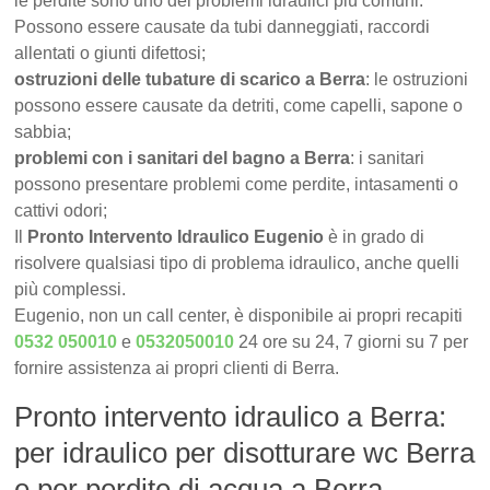
le perdite sono uno dei problemi idraulici più comuni.
Possono essere causate da tubi danneggiati, raccordi
allentati o giunti difettosi;
ostruzioni delle tubature di scarico a Berra
: le ostruzioni
possono essere causate da detriti, come capelli, sapone o
sabbia;
problemi con i sanitari del bagno a Berra
: i sanitari
possono presentare problemi come perdite, intasamenti o
cattivi odori;
Il
Pronto Intervento Idraulico Eugenio
è in grado di
risolvere qualsiasi tipo di problema idraulico, anche quelli
più complessi.
Eugenio, non un call center, è disponibile ai propri recapiti
0532 050010
e
0532050010
24 ore su 24, 7 giorni su 7 per
fornire assistenza ai propri clienti di Berra.
Pronto intervento idraulico a Berra:
per idraulico per disotturare wc Berra
e per perdite di acqua a Berra