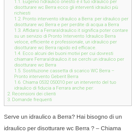
1.1.
Eugenio l’idraulico onesto è il tuo idraulico per
disotturare wc Berra ecco gli interventi idraulici più
richiesti
1.2.
Pronto intervento idraulico a Berra: per idraulico per
disotturare wc Berra e per perdite di acqua a Berra
1.3.
Affidarsi a FerraraIdraulico.it significa poter contare
su un servizio di Pronto Intervento Idraulico Berra
veloce, efficiente e professionale, un idraulico per
disotturare wc Berra rapido ed efficace.
1.4.
Ecco alcuni dei buoni motivi per cui dovresti
chiamare FerraraIdraulico.it se cerchi un idraulico per
disotturare wc Berra
1.5.
Sostituzione cassetta di scarico WC Berra –
Pronto intervento Geberit Berra
1.6.
Chiama 0532 050010 per un intervento del tuo
idraulico di fiducia a Ferrara anche per:
2.
Recensioni dei clienti
3.
Domande frequenti
Serve un idraulico a Berra? Hai bisogno di un
idraulico per disotturare wc Berra ? – Chiama