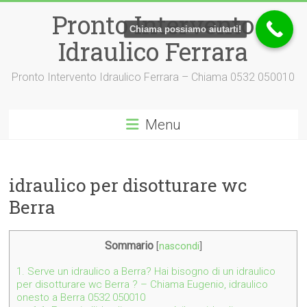
Vai
Pronto Intervento
al
Chiama possiamo aiutarti!
contenuto
Idraulico Ferrara
Pronto Intervento Idraulico Ferrara – Chiama 0532 050010
Menu
idraulico per disotturare wc
Berra
Sommario
[
nascondi
]
1.
Serve un idraulico a Berra? Hai bisogno di un idraulico
per disotturare wc Berra ? – Chiama Eugenio, idraulico
onesto a Berra 0532 050010