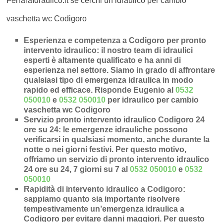
FerraraIdraulico.it se cerchi un idraulico per cambio
vaschetta wc Codigoro
Esperienza e competenza a Codigoro per pronto
intervento idraulico
: il nostro team di idraulici
esperti è altamente qualificato e ha anni di
esperienza nel settore. Siamo in grado di affrontare
qualsiasi tipo di emergenza idraulica in modo
rapido ed efficace.
Risponde Eugenio al
0532
050010
e
0532 050010
per idraulico per cambio
vaschetta wc Codigoro
Servizio pronto intervento idraulico Codigoro 24
ore su 24
: le emergenze idrauliche possono
verificarsi in qualsiasi momento, anche durante la
notte o nei giorni festivi. Per questo motivo,
offriamo un servizio di pronto intervento idraulico
24 ore su 24, 7 giorni su 7 al
0532 050010
e
0532
050010
Rapidità di intervento idraulico a Codigoro
:
sappiamo quanto sia importante risolvere
tempestivamente un’
emergenza idraulica a
Codigoro
per evitare danni maggiori. Per questo