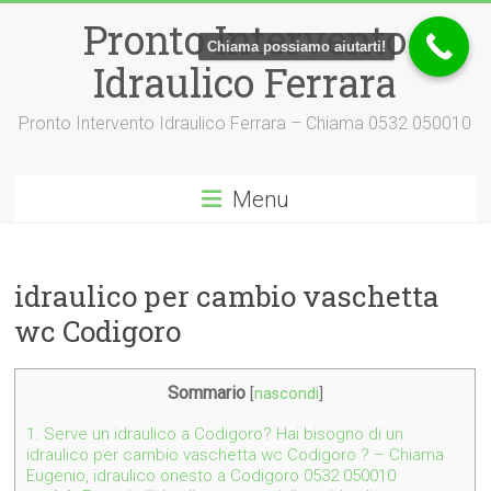
Vai
Pronto Intervento
al
Chiama possiamo aiutarti!
contenuto
Idraulico Ferrara
Pronto Intervento Idraulico Ferrara – Chiama 0532 050010
Menu
idraulico per cambio vaschetta
wc Codigoro
Sommario
[
nascondi
]
1.
Serve un idraulico a Codigoro? Hai bisogno di un
idraulico per cambio vaschetta wc Codigoro ? – Chiama
Eugenio, idraulico onesto a Codigoro 0532 050010