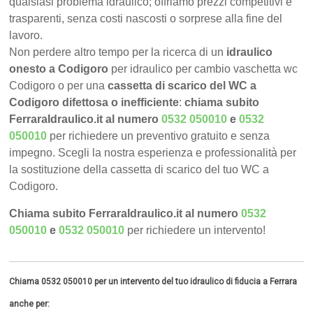
qualsiasi problema idraulico; offriamo prezzi competitivi e
trasparenti, senza costi nascosti o sorprese alla fine del
lavoro.
Non perdere altro tempo per la ricerca di un
idraulico
onesto a Codigoro
per idraulico per cambio vaschetta wc
Codigoro o per una
cassetta di scarico del WC a
Codigoro difettosa o inefficiente
:
chiama subito
FerraraIdraulico.it al numero
0532 050010
e
0532
050010
per richiedere un preventivo gratuito e senza
impegno. Scegli la nostra esperienza e professionalità per
la sostituzione della cassetta di scarico del tuo WC a
Codigoro.
Chiama subito FerraraIdraulico.it al numero
0532
050010
e
0532 050010
per richiedere un intervento!
Chiama 0532 050010 per un intervento del tuo idraulico di fiducia a Ferrara
anche per: