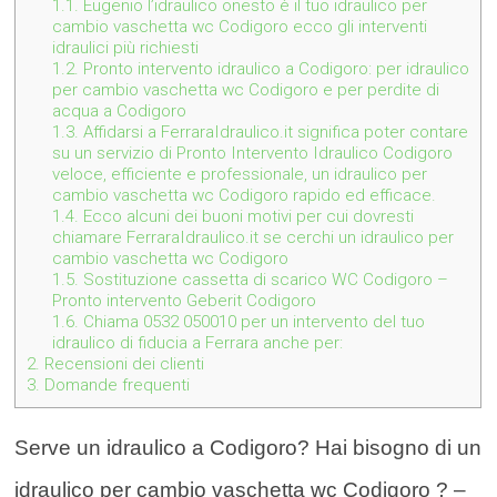
1.1.
Eugenio l’idraulico onesto è il tuo idraulico per
cambio vaschetta wc Codigoro ecco gli interventi
idraulici più richiesti
1.2.
Pronto intervento idraulico a Codigoro: per idraulico
per cambio vaschetta wc Codigoro e per perdite di
acqua a Codigoro
1.3.
Affidarsi a FerraraIdraulico.it significa poter contare
su un servizio di Pronto Intervento Idraulico Codigoro
veloce, efficiente e professionale, un idraulico per
cambio vaschetta wc Codigoro rapido ed efficace.
1.4.
Ecco alcuni dei buoni motivi per cui dovresti
chiamare FerraraIdraulico.it se cerchi un idraulico per
cambio vaschetta wc Codigoro
1.5.
Sostituzione cassetta di scarico WC Codigoro –
Pronto intervento Geberit Codigoro
1.6.
Chiama 0532 050010 per un intervento del tuo
idraulico di fiducia a Ferrara anche per:
2.
Recensioni dei clienti
3.
Domande frequenti
Serve un idraulico a Codigoro? Hai bisogno di un
idraulico per cambio vaschetta wc Codigoro ? –