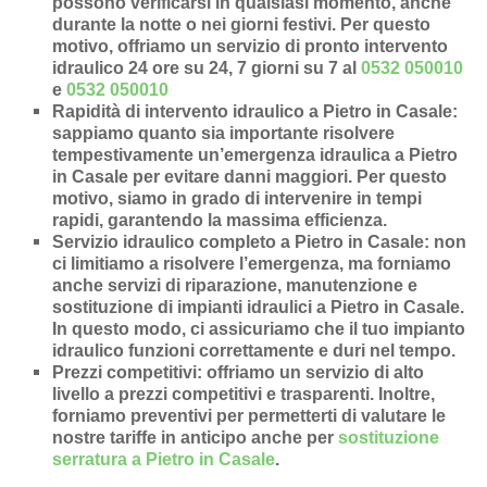
possono verificarsi in qualsiasi momento, anche
durante la notte o nei giorni festivi. Per questo
motivo, offriamo un servizio di pronto intervento
idraulico 24 ore su 24, 7 giorni su 7 al
0532 050010
e
0532 050010
Rapidità di intervento idraulico a Pietro in Casale
:
sappiamo quanto sia importante risolvere
tempestivamente un’
emergenza idraulica a Pietro
in Casale
per evitare danni maggiori. Per questo
motivo, siamo in grado di intervenire in
tempi
rapidi
, garantendo la massima efficienza.
Servizio idraulico completo a Pietro in Casale
: non
ci limitiamo a risolvere l’
emergenza
, ma forniamo
anche
servizi di riparazione
,
manutenzione
e
sostituzione di impianti idraulici a Pietro in Casale
.
In questo modo, ci assicuriamo che il tuo impianto
idraulico funzioni correttamente e duri nel tempo.
Prezzi competitivi
: offriamo un
servizio di alto
livello a prezzi competitivi e trasparenti
. Inoltre,
forniamo preventivi per permetterti di valutare le
nostre tariffe in anticipo anche per
sostituzione
serratura a Pietro in Casale
.