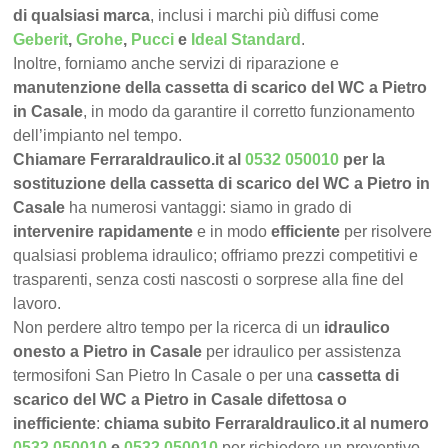
di qualsiasi marca
, inclusi i marchi più diffusi come
Geberit
,
Grohe
,
Pucci
e
Ideal Standard
.
Inoltre, forniamo anche servizi di riparazione e
manutenzione della cassetta di scarico del WC a Pietro
in Casale
, in modo da garantire il corretto funzionamento
dell’impianto nel tempo.
Chiamare FerraraIdraulico.it al
0532 050010
per la
sostituzione della cassetta di scarico del WC a Pietro in
Casale
ha numerosi vantaggi: siamo in grado di
intervenire rapidamente
e in modo
efficiente
per risolvere
qualsiasi problema idraulico; offriamo prezzi competitivi e
trasparenti, senza costi nascosti o sorprese alla fine del
lavoro.
Non perdere altro tempo per la ricerca di un
idraulico
onesto a Pietro in Casale
per idraulico per assistenza
termosifoni San Pietro In Casale o per una
cassetta di
scarico del WC a Pietro in Casale difettosa o
inefficiente
:
chiama subito FerraraIdraulico.it al numero
0532 050010
e
0532 050010
per richiedere un preventivo