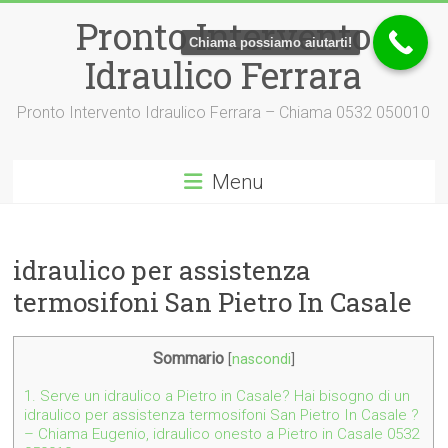
Vai
Pronto Intervento
al
Chiama possiamo aiutarti!
contenuto
Idraulico Ferrara
Pronto Intervento Idraulico Ferrara – Chiama 0532 050010
Menu
idraulico per assistenza
termosifoni San Pietro In Casale
Sommario
[
nascondi
]
1.
Serve un idraulico a Pietro in Casale? Hai bisogno di un
idraulico per assistenza termosifoni San Pietro In Casale ?
– Chiama Eugenio, idraulico onesto a Pietro in Casale 0532