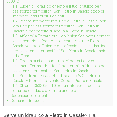
050010
1.1.
Eugenio l’idraulico onesto è il tuo idraulico per
assistenza termosifoni San Pietro In Casale ecco gli
interventi idraulici più richiesti
1.2.
Pronto intervento idraulico a Pietro in Casale: per
idraulico per assistenza termosifoni San Pietro In
Casale e per perdite di acqua a Pietro in Casale
1.3.
Affidarsi a FerraraIdraulico.it significa poter contare
su un servizio di Pronto Intervento Idraulico Pietro in
Casale veloce, efficiente e professionale, un idraulico
per assistenza termosifoni San Pietro In Casale rapido
ed efficace.
1.4.
Ecco alcuni dei buoni motivi per cui dovresti
chiamare FerraraIdraulico.it se cerchi un idraulico per
assistenza termosifoni San Pietro In Casale
1.5.
Sostituzione cassetta di scarico WC Pietro in
Casale – Pronto intervento Geberit Pietro in Casale
1.6.
Chiama 0532 050010 per un intervento del tuo
idraulico di fiducia a Ferrara anche per:
2.
Recensioni dei clienti
3.
Domande frequenti
Serve un idraulico a Pietro in Casale? Hai