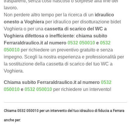
trasparenti, senza costi nascosti o sorprese alla fine del
lavoro.
Non perdere altro tempo per la ricerca di un
idraulico
onesto a Voghiera
per idraulico per disotturazione bidet
Voghiera o per una
cassetta di scarico del WC a
Voghiera difettosa o inefficiente
:
chiama subito
FerraraIdraulico.it al numero
0532 050010
e
0532
050010
per richiedere un preventivo gratuito e senza
impegno. Scegli la nostra esperienza e professionalità per
la sostituzione della cassetta di scarico del tuo WC a
Voghiera.
Chiama subito FerraraIdraulico.it al numero
0532
050010
e
0532 050010
per richiedere un intervento!
Chiama 0532 050010 per un intervento del tuo idraulico di fiducia a Ferrara
anche per: