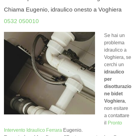
Chiama Eugenio, idraulico onesto a Voghiera
0532 050010
Se hai un
problema
idraulico a
Voghiera, se
cerchi un
idraulico
per
disotturazio
ne bidet
Voghiera
,
non esitare
a contattare
il
Pronto
Intervento Idraulico Ferrara
Eugenio.