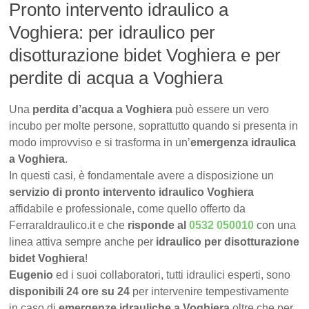
Pronto intervento idraulico a
Voghiera: per idraulico per
disotturazione bidet Voghiera e per
perdite di acqua a Voghiera
Una
perdita d’acqua a Voghiera
può essere un vero
incubo per molte persone, soprattutto quando si presenta in
modo improvviso e si trasforma in un’
emergenza idraulica
a Voghiera
.
In questi casi, è fondamentale avere a disposizione un
servizio di pronto intervento idraulico Voghiera
affidabile e professionale, come quello offerto da
FerraraIdraulico.it e che
risponde al
0532 050010
con una
linea attiva sempre anche per
idraulico per disotturazione
bidet Voghiera
!
Eugenio
ed i suoi collaboratori, tutti idraulici esperti, sono
disponibili 24 ore su 24
per intervenire tempestivamente
in caso di
emergenze idrauliche a Voghiera
oltre che per