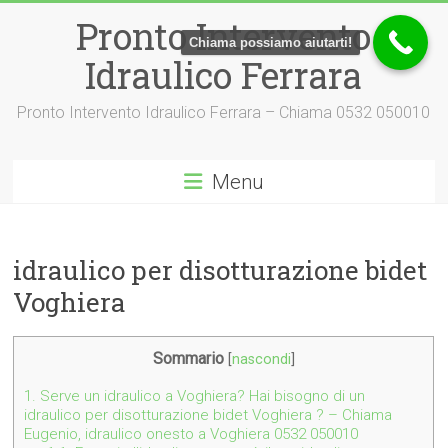
Vai
Pronto Intervento
al
Chiama possiamo aiutarti!
contenuto
Idraulico Ferrara
Pronto Intervento Idraulico Ferrara – Chiama 0532 050010
Menu
idraulico per disotturazione bidet
Voghiera
Sommario
[
nascondi
]
1.
Serve un idraulico a Voghiera? Hai bisogno di un
idraulico per disotturazione bidet Voghiera ? – Chiama
Eugenio, idraulico onesto a Voghiera 0532 050010