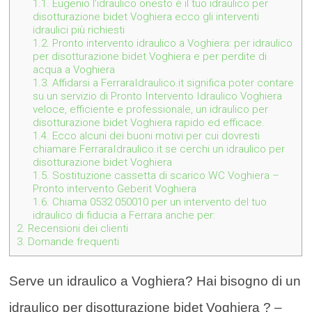
1.1.
Eugenio l’idraulico onesto è il tuo idraulico per
disotturazione bidet Voghiera ecco gli interventi
idraulici più richiesti
1.2.
Pronto intervento idraulico a Voghiera: per idraulico
per disotturazione bidet Voghiera e per perdite di
acqua a Voghiera
1.3.
Affidarsi a FerraraIdraulico.it significa poter contare
su un servizio di Pronto Intervento Idraulico Voghiera
veloce, efficiente e professionale, un idraulico per
disotturazione bidet Voghiera rapido ed efficace.
1.4.
Ecco alcuni dei buoni motivi per cui dovresti
chiamare FerraraIdraulico.it se cerchi un idraulico per
disotturazione bidet Voghiera
1.5.
Sostituzione cassetta di scarico WC Voghiera –
Pronto intervento Geberit Voghiera
1.6.
Chiama 0532 050010 per un intervento del tuo
idraulico di fiducia a Ferrara anche per:
2.
Recensioni dei clienti
3.
Domande frequenti
Serve un idraulico a Voghiera? Hai bisogno di un
idraulico per disotturazione bidet Voghiera ? –