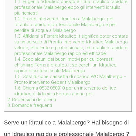
1.1.
Eugenio l’idraulico onesto è il tuo Idraulico rapido e
professionale Malalbergo ecco gli interventi idraulici
più richiesti
1.2.
Pronto intervento idraulico a Malalbergo: per
Idraulico rapido e professionale Malalbergo e per
perdite di acqua a Malalbergo
1.3.
Affidarsi a FerraraIdraulico.it significa poter contare
su un servizio di Pronto Intervento Idraulico Malalbergo
veloce, efficiente e professionale, un Idraulico rapido e
professionale Malalbergo rapido ed efficace.
1.4.
Ecco alcuni dei buoni motivi per cui dovresti
chiamare FerraraIdraulico.it se cerchi un Idraulico
rapido e professionale Malalbergo
1.5.
Sostituzione cassetta di scarico WC Malalbergo –
Pronto intervento Geberit Malalbergo
1.6.
Chiama 0532 050010 per un intervento del tuo
idraulico di fiducia a Ferrara anche per:
2.
Recensioni dei clienti
3.
Domande frequenti
Serve un idraulico a Malalbergo? Hai bisogno di
un Idraulico rapido e professionale Malalbergo ?