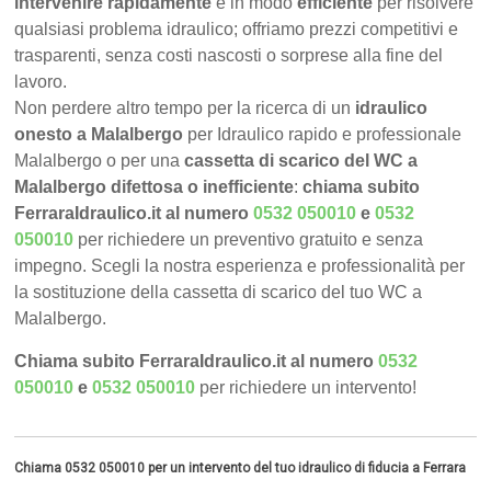
intervenire rapidamente
e in modo
efficiente
per risolvere
qualsiasi problema idraulico; offriamo prezzi competitivi e
trasparenti, senza costi nascosti o sorprese alla fine del
lavoro.
Non perdere altro tempo per la ricerca di un
idraulico
onesto a Malalbergo
per Idraulico rapido e professionale
Malalbergo o per una
cassetta di scarico del WC a
Malalbergo difettosa o inefficiente
:
chiama subito
FerraraIdraulico.it al numero
0532 050010
e
0532
050010
per richiedere un preventivo gratuito e senza
impegno. Scegli la nostra esperienza e professionalità per
la sostituzione della cassetta di scarico del tuo WC a
Malalbergo.
Chiama subito FerraraIdraulico.it al numero
0532
050010
e
0532 050010
per richiedere un intervento!
Chiama 0532 050010 per un intervento del tuo idraulico di fiducia a Ferrara