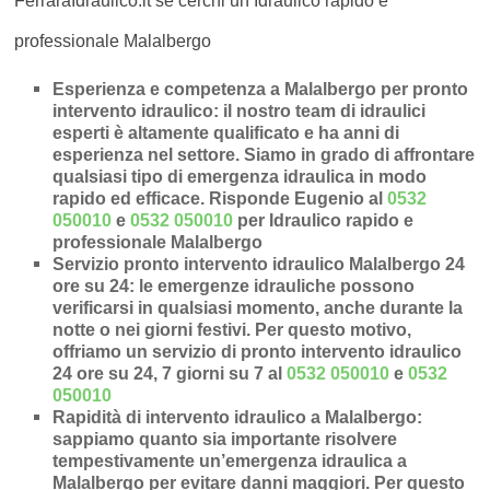
FerraraIdraulico.it se cerchi un Idraulico rapido e
professionale Malalbergo
Esperienza e competenza a Malalbergo per pronto
intervento idraulico
: il nostro team di idraulici
esperti è altamente qualificato e ha anni di
esperienza nel settore. Siamo in grado di affrontare
qualsiasi tipo di emergenza idraulica in modo
rapido ed efficace.
Risponde Eugenio al
0532
050010
e
0532 050010
per Idraulico rapido e
professionale Malalbergo
Servizio pronto intervento idraulico Malalbergo 24
ore su 24
: le emergenze idrauliche possono
verificarsi in qualsiasi momento, anche durante la
notte o nei giorni festivi. Per questo motivo,
offriamo un servizio di pronto intervento idraulico
24 ore su 24, 7 giorni su 7 al
0532 050010
e
0532
050010
Rapidità di intervento idraulico a Malalbergo
:
sappiamo quanto sia importante risolvere
tempestivamente un’
emergenza idraulica a
Malalbergo
per evitare danni maggiori. Per questo