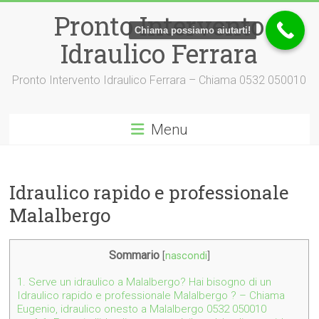
Vai
Pronto Intervento
al
Chiama possiamo aiutarti!
contenuto
Idraulico Ferrara
Pronto Intervento Idraulico Ferrara – Chiama 0532 050010
Menu
Idraulico rapido e professionale
Malalbergo
Sommario
[
nascondi
]
1.
Serve un idraulico a Malalbergo? Hai bisogno di un
Idraulico rapido e professionale Malalbergo ? – Chiama
Eugenio, idraulico onesto a Malalbergo 0532 050010