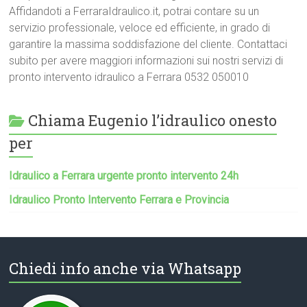
Affidandoti a FerraraIdraulico.it, potrai contare su un
servizio professionale, veloce ed efficiente, in grado di
garantire la massima soddisfazione del cliente. Contattaci
subito per avere maggiori informazioni sui nostri servizi di
pronto intervento idraulico a Ferrara 0532 050010
Chiama Eugenio l’idraulico onesto
per
Idraulico a Ferrara urgente pronto intervento 24h
Idraulico Pronto Intervento Ferrara e Provincia
Chiedi info anche via Whatsapp