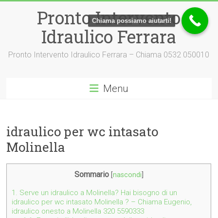
Vai
Pronto Intervento
al
Chiama possiamo aiutarti!
contenuto
Idraulico Ferrara
Pronto Intervento Idraulico Ferrara – Chiama 0532 050010
Menu
idraulico per wc intasato
Molinella
Sommario
[
nascondi
]
1.
Serve un idraulico a Molinella? Hai bisogno di un
idraulico per wc intasato Molinella ? – Chiama Eugenio,
idraulico onesto a Molinella 320 5590333