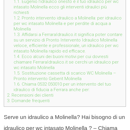
1.1.
Eugenio l’idraulico onesto è il tuo idraulico per wc
intasato Molinella ecco gli interventi idraulici più
richiesti
1.2.
Pronto intervento idraulico a Molinella: per idraulico
per wc intasato Molinella e per perdite di acqua a
Molinella
1.3.
Affidarsi a FerraraIdraulico.it significa poter contare
su un servizio di Pronto Intervento Idraulico Molinella
veloce, efficiente e professionale, un idraulico per wc
intasato Molinella rapido ed efficace.
1.4.
Ecco alcuni dei buoni motivi per cui dovresti
chiamare FerraraIdraulico.it se cerchi un idraulico per
wc intasato Molinella
1.5.
Sostituzione cassetta di scarico WC Molinella –
Pronto intervento Geberit Molinella
1.6.
Chiama 0532 050010 per un intervento del tuo
idraulico di fiducia a Ferrara anche per:
2.
Recensioni dei clienti
3.
Domande frequenti
Serve un idraulico a Molinella? Hai bisogno di un
idraulico per wc intasato Molinella ? – Chiama