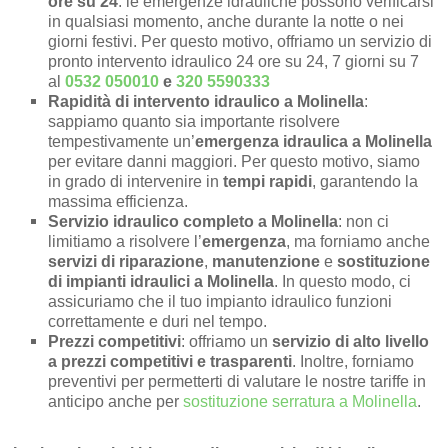
ore su 24
: le emergenze idrauliche possono verificarsi
in qualsiasi momento, anche durante la notte o nei
giorni festivi. Per questo motivo, offriamo un servizio di
pronto intervento idraulico 24 ore su 24, 7 giorni su 7
al
0532 050010
e
320 5590333
Rapidità di intervento idraulico a Molinella
:
sappiamo quanto sia importante risolvere
tempestivamente un’
emergenza idraulica a Molinella
per evitare danni maggiori. Per questo motivo, siamo
in grado di intervenire in
tempi rapidi
, garantendo la
massima efficienza.
Servizio idraulico completo a Molinella
: non ci
limitiamo a risolvere l’
emergenza
, ma forniamo anche
servizi di riparazione
,
manutenzione
e
sostituzione
di impianti idraulici a Molinella
. In questo modo, ci
assicuriamo che il tuo impianto idraulico funzioni
correttamente e duri nel tempo.
Prezzi competitivi
: offriamo un
servizio di alto livello
a prezzi competitivi e trasparenti
. Inoltre, forniamo
preventivi per permetterti di valutare le nostre tariffe in
anticipo anche per
sostituzione serratura a Molinella
.