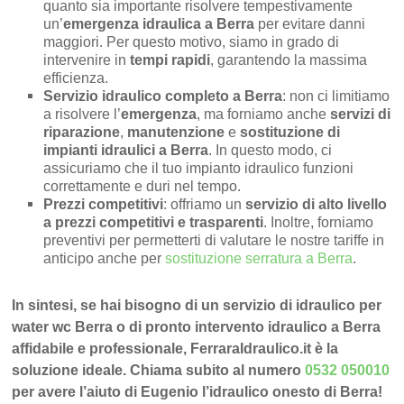
quanto sia importante risolvere tempestivamente
un’
emergenza idraulica a Berra
per evitare danni
maggiori. Per questo motivo, siamo in grado di
intervenire in
tempi rapidi
, garantendo la massima
efficienza.
Servizio idraulico completo a Berra
: non ci limitiamo
a risolvere l’
emergenza
, ma forniamo anche
servizi di
riparazione
,
manutenzione
e
sostituzione di
impianti idraulici a Berra
. In questo modo, ci
assicuriamo che il tuo impianto idraulico funzioni
correttamente e duri nel tempo.
Prezzi competitivi
: offriamo un
servizio di alto livello
a prezzi competitivi e trasparenti
. Inoltre, forniamo
preventivi per permetterti di valutare le nostre tariffe in
anticipo anche per
sostituzione serratura a Berra
.
In sintesi, se hai bisogno di un servizio di idraulico per
water wc Berra o di pronto intervento idraulico a Berra
affidabile e professionale, FerraraIdraulico.it è la
soluzione ideale. Chiama subito al numero
0532 050010
per avere l’aiuto di Eugenio l’idraulico onesto di Berra!