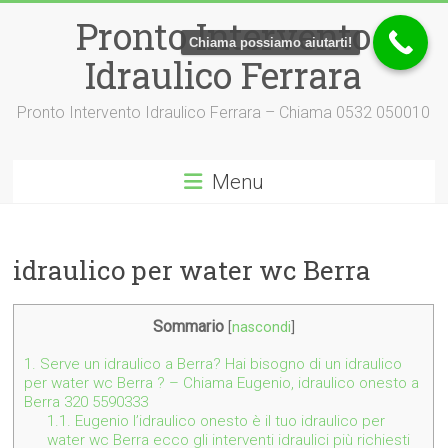
Vai
Pronto Intervento
al
Chiama possiamo aiutarti!
contenuto
Idraulico Ferrara
Pronto Intervento Idraulico Ferrara – Chiama 0532 050010
Menu
idraulico per water wc Berra
Sommario
[
nascondi
]
1.
Serve un idraulico a Berra? Hai bisogno di un idraulico
per water wc Berra ? – Chiama Eugenio, idraulico onesto a
Berra 320 5590333
1.1.
Eugenio l’idraulico onesto è il tuo idraulico per
water wc Berra ecco gli interventi idraulici più richiesti