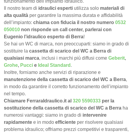
funzionamento dell’impianto idraulico.
Il nostro team di
idraulici esperti
utilizza solo
materiali di
alta qualità
per garantire la massima durata e affidabilità
dell’impianto:
chiama con fiducia il nostro numero
0532
050010
non risponde un call center, parlerai con
Eugenio l’idraulico esperto di Berra
!
Se hai un WC di marca, non preoccuparti: siamo in grado di
sostituire la
cassetta di scarico del WC a Berra di
qualsiasi marca
, inclusi i marchi più diffusi come
Geberit
,
Grohe
,
Pucci
e
Ideal Standard
.
Inoltre, forniamo anche servizi di riparazione e
manutenzione della cassetta di scarico del WC a Berra
,
in modo da garantire il corretto funzionamento dell’impianto
nel tempo.
Chiamare FerraraIdraulico.it al
320 5590333
per la
sostituzione della cassetta di scarico del WC a Berra
ha
numerosi vantaggi: siamo in grado di
intervenire
rapidamente
e in modo
efficiente
per risolvere qualsiasi
problema idraulico; offriamo prezzi competitivi e trasparenti,