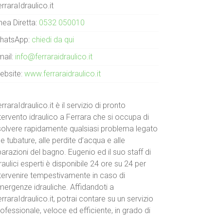
rraraIdraulico.it
nea Diretta:
0532 050010
hatsApp:
chiedi da qui
mail:
info@ferraraidraulico.it
ebsite:
www.ferraraidraulico.it
rraraIdraulico.it è il servizio di pronto
tervento idraulico a Ferrara che si occupa di
isolvere rapidamente qualsiasi problema legato
le tubature, alle perdite d’acqua e alle
parazioni del bagno. Eugenio ed il suo staff di
raulici esperti è disponibile 24 ore su 24 per
ntervenire tempestivamente in caso di
mergenze idrauliche. Affidandoti a
rraraIdraulico.it, potrai contare su un servizio
ofessionale, veloce ed efficiente, in grado di