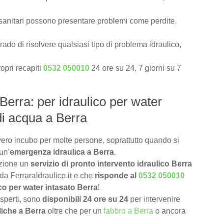
i sanitari possono presentare problemi come perdite,
rado di risolvere qualsiasi tipo di problema idraulico,
opri recapiti
0532 050010
24 ore su 24, 7 giorni su 7
 Berra: per idraulico per water
di acqua a Berra
ero incubo per molte persone, soprattutto quando si
un’
emergenza idraulica a Berra
.
izione un
servizio di pronto intervento idraulico Berra
 da FerraraIdraulico.it e che
risponde al
0532 050010
co per water intasato Berra
!
 esperti, sono
disponibili 24 ore su 24
per intervenire
liche a Berra
oltre che per un
fabbro a Berra
o ancora