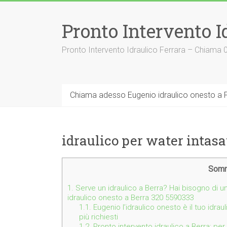
Vai
al
Pronto Intervento I
contenuto
Pronto Intervento Idraulico Ferrara – Chiama
Chiama adesso Eugenio idraulico onesto a F
idraulico per water intasa
Somm
1.
Serve un idraulico a Berra? Hai bisogno di u
idraulico onesto a Berra 320 5590333
1.1.
Eugenio l’idraulico onesto è il tuo idraul
più richiesti
1.2.
Pronto intervento idraulico a Berra: per