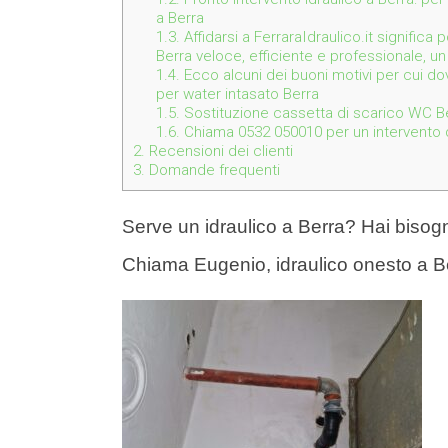
a Berra
1.3.
Affidarsi a FerraraIdraulico.it significa
Berra veloce, efficiente e professionale, un
1.4.
Ecco alcuni dei buoni motivi per cui dov
per water intasato Berra
1.5.
Sostituzione cassetta di scarico WC Be
1.6.
Chiama 0532 050010 per un intervento de
2.
Recensioni dei clienti
3.
Domande frequenti
Serve un idraulico a Berra? Hai bisogn
Chiama Eugenio, idraulico onesto a 