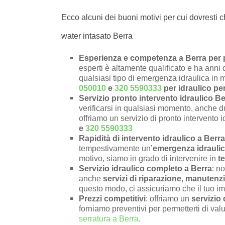
Ecco alcuni dei buoni motivi per cui dovresti c
water intasato Berra
Esperienza e competenza a Berra per p
esperti è altamente qualificato e ha anni 
qualsiasi tipo di emergenza idraulica in 
050010
e
320 5590333
per idraulico pe
Servizio pronto intervento idraulico Be
verificarsi in qualsiasi momento, anche du
offriamo un servizio di pronto intervento i
e
320 5590333
Rapidità di intervento idraulico a Berra
tempestivamente un’
emergenza idraulic
motivo, siamo in grado di intervenire in
t
Servizio idraulico completo a Berra
: no
anche
servizi di riparazione
,
manutenz
questo modo, ci assicuriamo che il tuo im
Prezzi competitivi
: offriamo un
servizio 
forniamo preventivi per permetterti di valu
serratura a Berra
.