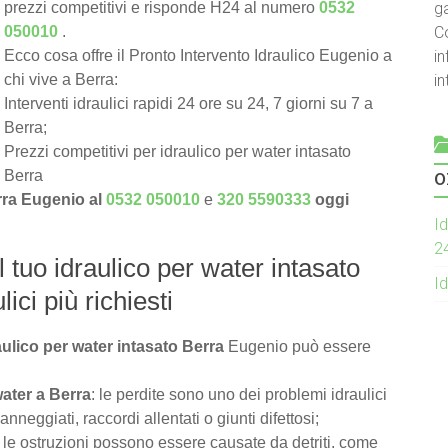
g
prezzi competitivi e risponde H24 al numero
0532
C
050010
.
in
Ecco cosa offre il Pronto Intervento Idraulico Eugenio a
i
chi vive a Berra:
Interventi idraulici rapidi 24 ore su 24, 7 giorni su 7 a
Berra;
Prezzi competitivi per idraulico per water intasato
o
Berra
erra Eugenio al
0532 050010
e
320 5590333
oggi
Id
2
l tuo idraulico per water intasato
Id
ici più richiesti
aulico per water intasato Berra
Eugenio può essere
water a Berra
: le perdite sono uno dei problemi idraulici
eggiati, raccordi allentati o giunti difettosi;
: le ostruzioni possono essere causate da detriti, come