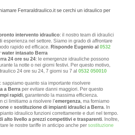
hiamare FerraraIdraulico.it se cerchi un idraulico per
ronto intervento idraulico
: il nostro team di idraulici
di esperienza nel settore. Siamo in grado di affrontare
modo rapido ed efficace.
Risponde Eugenio al
0532
r water intasato Berra
rra 24 ore su 24
: le emergenze idrauliche possono
rante la notte o nei giorni festivi. Per questo motivo,
draulico 24 ore su 24, 7 giorni su 7 al
0532 050010
: sappiamo quanto sia importante risolvere
a a Berra
per evitare danni maggiori. Per questo
empi rapidi
, garantendo la massima efficienza.
n ci limitiamo a risolvere l’
emergenza
, ma forniamo
ione
e
sostituzione di impianti idraulici a Berra
. In
pianto idraulico funzioni correttamente e duri nel tempo.
di alto livello a prezzi competitivi e trasparenti
. Inoltre,
tare le nostre tariffe in anticipo anche per
sostituzione