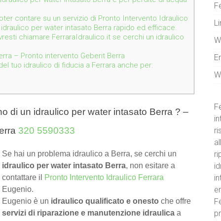
Fe
 poter contare su un servizio di Pronto Intervento Idraulico
Li
 idraulico per water intasato Berra rapido ed efficace.
resti chiamare FerraraIdraulico.it se cerchi un idraulico
W
rra – Pronto intervento Geberit Berra
E
l tuo idraulico di fiducia a Ferrara anche per:
W
Fe
o di un idraulico per water intasato Berra ? –
in
Berra
320 5590333
r
al
ri
Se hai un problema idraulico a Berra, se cerchi un
id
idraulico per water intasato Berra
, non esitare a
i
contattare il
Pronto Intervento Idraulico Ferrara
e
Eugenio.
Fe
Eugenio è un
idraulico qualificato e onesto
che offre
pr
servizi di riparazione e manutenzione idraulica
a