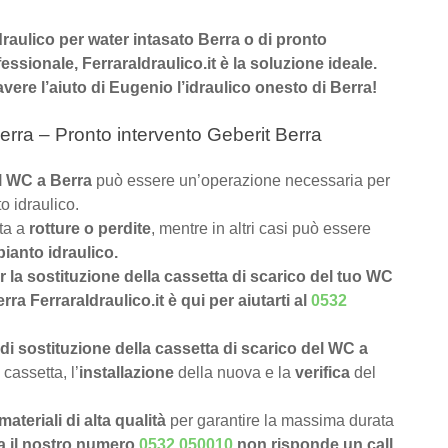
idraulico per water intasato Berra o di pronto
fessionale, FerraraIdraulico.it è la soluzione ideale.
avere l’aiuto di Eugenio l’idraulico onesto di Berra!
erra – Pronto intervento Geberit Berra
el WC a Berra
può essere un’operazione necessaria per
o idraulico.
uta a
rotture o perdite
, mentre in altri casi può essere
pianto idraulico.
er la sostituzione della cassetta di scarico del tuo WC
ra FerraraIdraulico.it è qui per aiutarti al
0532
di sostituzione della cassetta di scarico del WC a
cassetta, l’
installazione
della nuova e la
verifica
del
materiali di alta qualità
per garantire la massima durata
a il nostro numero
0532 050010
non risponde un call