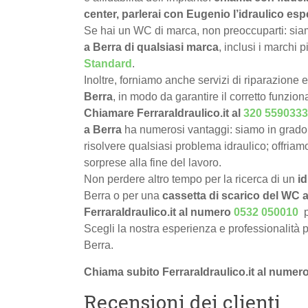
center, parlerai con Eugenio l’idraulico esp
Se hai un WC di marca, non preoccuparti: siamo
a Berra di qualsiasi marca
, inclusi i marchi 
Standard
.
Inoltre, forniamo anche servizi di riparazione 
Berra
, in modo da garantire il corretto funzio
Chiamare FerraraIdraulico.it al
320 5590333
a Berra
ha numerosi vantaggi: siamo in grado
risolvere qualsiasi problema idraulico; offriamo
sorprese alla fine del lavoro.
Non perdere altro tempo per la ricerca di un
i
Berra o per una
cassetta di scarico del WC a 
FerraraIdraulico.it al numero
0532 050010
Scegli la nostra esperienza e professionalità p
Berra.
Chiama subito FerraraIdraulico.it al numer
Recensioni dei clienti