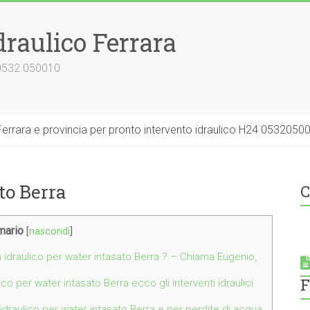
draulico Ferrara
 0532 050010
errara e provincia per pronto intervento idraulico H24 0532050
to Berra
C
ario
[
nascondi
]
n idraulico per water intasato Berra ? – Chiama Eugenio,
F
ico per water intasato Berra ecco gli interventi idraulici
 idraulico per water intasato Berra e per perdite di acqua