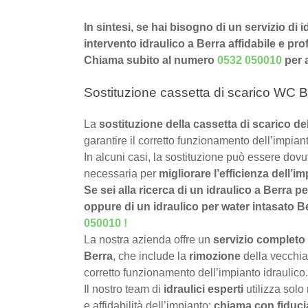
In sintesi, se hai bisogno di un servizio di 
intervento idraulico a Berra affidabile e pro
Chiama subito al numero
0532 050010
per 
Sostituzione cassetta di scarico WC B
La
sostituzione della cassetta di scarico d
garantire il corretto funzionamento dell’impiant
In alcuni casi, la sostituzione può essere dov
necessaria per
migliorare l’efficienza dell’im
Se sei alla ricerca di un idraulico a Berra p
oppure di un idraulico per water intasato Ber
050010
!
La nostra azienda offre un
servizio completo 
Berra
, che include la
rimozione
della vecchia 
corretto funzionamento dell’impianto idraulico.
Il nostro team di
idraulici esperti
utilizza solo
e affidabilità dell’impianto:
chiama con fiduci