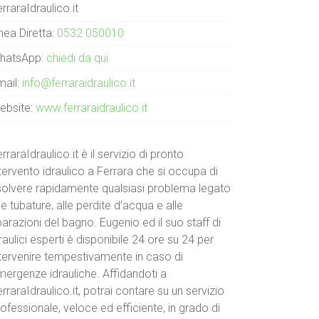
rraraIdraulico.it
nea Diretta:
0532 050010
hatsApp:
chiedi da qui
mail:
info@ferraraidraulico.it
ebsite:
www.ferraraidraulico.it
rraraIdraulico.it è il servizio di pronto
tervento idraulico a Ferrara che si occupa di
isolvere rapidamente qualsiasi problema legato
le tubature, alle perdite d’acqua e alle
parazioni del bagno. Eugenio ed il suo staff di
raulici esperti è disponibile 24 ore su 24 per
ntervenire tempestivamente in caso di
mergenze idrauliche. Affidandoti a
rraraIdraulico.it, potrai contare su un servizio
ofessionale, veloce ed efficiente, in grado di