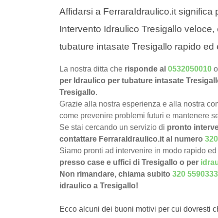
Affidarsi a FerraraIdraulico.it signific
Intervento Idraulico Tresigallo veloce, 
tubature intasate Tresigallo rapido ed 
La nostra ditta che
risponde al
0532050010
o
per Idraulico per tubature intasate Tresigal
Tresigallo
.
Grazie alla nostra esperienza e alla nostra com
come prevenire problemi futuri e mantenere sem
Se stai cercando un servizio di
pronto interve
contattare FerraraIdraulico.it al numero
320
Siamo pronti ad intervenire in modo rapido ed 
presso case e uffici di Tresigallo o per
idra
Non rimandare, chiama subito
320 5590333
idraulico a Tresigallo!
Ecco alcuni dei buoni motivi per cui dovresti c