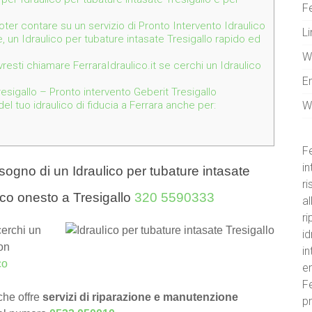
Fe
 poter contare su un servizio di Pronto Intervento Idraulico
Li
e, un Idraulico per tubature intasate Tresigallo rapido ed
W
resti chiamare FerraraIdraulico.it se cerchi un Idraulico
E
sigallo – Pronto intervento Geberit Tresigallo
W
l tuo idraulico di fiducia a Ferrara anche per:
Fe
in
sogno di un Idraulico per tubature intasate
r
ico onesto a Tresigallo
320 5590333
al
ri
cerchi un
id
on
i
co
e
Fe
he offre
servizi di riparazione e manutenzione
pr