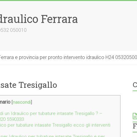
draulico Ferrara
 0532 050010
errara e provincia per pronto intervento idraulico H24 0532050
asate Tresigallo
C
ario
[
nascondi
]
i un Idraulico per tubature intasate Tresigallo ? –
 320 5590333
F
lico per tubature intasate Tresigallo ecco gli interventi
 per Idraulico per tubature intasate Tresigallo e per