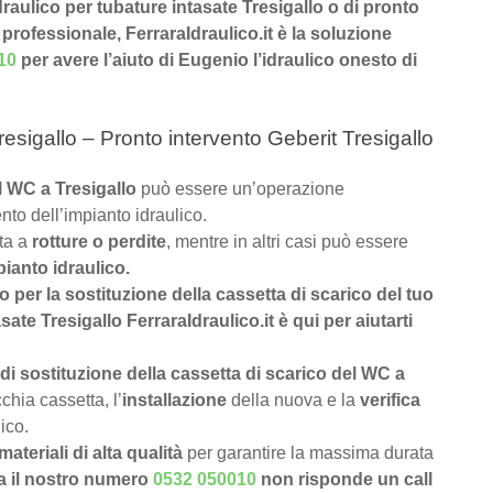
Idraulico per tubature intasate Tresigallo o di pronto
e professionale, FerraraIdraulico.it è la soluzione
10
per avere l’aiuto di Eugenio l’idraulico onesto di
esigallo – Pronto intervento Geberit Tresigallo
el WC a Tresigallo
può essere un’operazione
nto dell’impianto idraulico.
uta a
rotture o perdite
, mentre in altri casi può essere
pianto idraulico.
lo per la sostituzione della cassetta di scarico del tuo
te Tresigallo FerraraIdraulico.it è qui per aiutarti
di sostituzione della cassetta di scarico del WC a
chia cassetta, l’
installazione
della nuova e la
verifica
ico.
materiali di alta qualità
per garantire la massima durata
a il nostro numero
0532 050010
non risponde un call