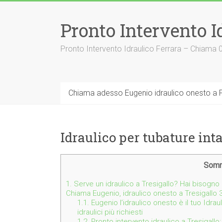
Vai
al
Pronto Intervento I
contenuto
Pronto Intervento Idraulico Ferrara – Chiama
Chiama adesso Eugenio idraulico onesto a F
Idraulico per tubature int
Somm
1.
Serve un idraulico a Tresigallo? Hai bisogno d
Chiama Eugenio, idraulico onesto a Tresigallo
1.1.
Eugenio l’idraulico onesto è il tuo Idrau
idraulici più richiesti
1.2.
Pronto intervento idraulico a Tresigallo: