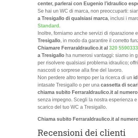
center, parlerai con Eugenio l’idraulico espe
Se hai un WC di marca, non preoccuparti: siamo
a Tresigallo di qualsiasi marca
, inclusi i ma
Standard
.
Inoltre, forniamo anche servizi di riparazione 
Tresigallo
, in modo da garantire il corretto f
Chiamare FerraraIdraulico.it al
320 5590333
a Tresigallo
ha numerosi vantaggi: siamo in g
per risolvere qualsiasi problema idraulico; offr
nascosti o sorprese alla fine del lavoro.
Non perdere altro tempo per la ricerca di un
id
intasate Tresigallo o per una
cassetta di scar
chiama subito FerraraIdraulico.it al numer
senza impegno. Scegli la nostra esperienza e p
scarico del tuo WC a Tresigallo.
Chiama subito FerraraIdraulico.it al numer
Recensioni dei clienti