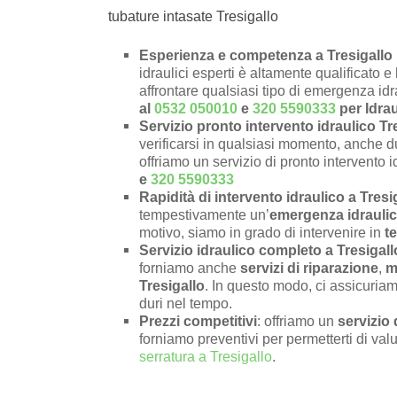
tubature intasate Tresigallo
Esperienza e competenza a Tresigallo 
idraulici esperti è altamente qualificato 
affrontare qualsiasi tipo di emergenza id
al
0532 050010
e
320 5590333
per Idrau
Servizio pronto intervento idraulico Tr
verificarsi in qualsiasi momento, anche du
offriamo un servizio di pronto intervento i
e
320 5590333
Rapidità di intervento idraulico a Tresi
tempestivamente un’
emergenza idraulic
motivo, siamo in grado di intervenire in
t
Servizio idraulico completo a Tresigall
forniamo anche
servizi di riparazione
,
m
Tresigallo
. In questo modo, ci assicuriam
duri nel tempo.
Prezzi competitivi
: offriamo un
servizio 
forniamo preventivi per permetterti di valu
serratura a Tresigallo
.