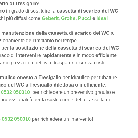
rto di Tresigallo
!
 in grado di sostituire la
cassetta di scarico del WC
rchi più diffusi come
Geberit
,
Grohe
,
Pucci
e
Ideal
e
manutenzione della cassetta di scarico del WC a
unzionamento dell’impianto nel tempo.
per la sostituzione della cassetta di scarico del WC
rado di
intervenire rapidamente
e in modo
efficiente
iamo prezzi competitivi e trasparenti, senza costi
raulico onesto a Tresigallo
per Idraulico per tubature
ico del WC a Tresigallo difettosa o inefficiente
:
o
0532 050010
per richiedere un preventivo gratuito e
rofessionalità per la sostituzione della cassetta di
o
0532 050010
per richiedere un intervento!