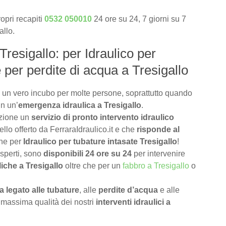
opri recapiti
0532 050010
24 ore su 24, 7 giorni su 7
allo.
Tresigallo: per Idraulico per
e per perdite di acqua a Tresigallo
 un vero incubo per molte persone, soprattutto quando
in un’
emergenza idraulica a Tresigallo
.
izione un
servizio di pronto intervento idraulico
llo offerto da FerraraIdraulico.it e che
risponde al
che per
Idraulico per tubature intasate Tresigallo
!
 esperti, sono
disponibili 24 ore su 24
per intervenire
iche a Tresigallo
oltre che per un
fabbro a Tresigallo
o
 legato alle tubature
, alle
perdite d’acqua
e alle
 massima qualità dei nostri
interventi idraulici a