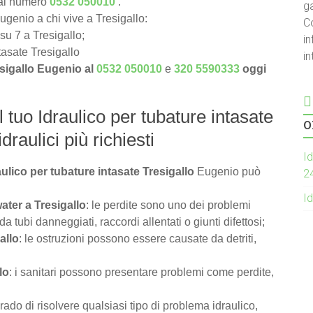
 al numero
0532 050010
.
g
Eugenio a chi vive a Tresigallo:
C
 su 7 a Tresigallo;
in
ntasate Tresigallo
i
esigallo Eugenio al
0532 050010
e
320 5590333
oggi
l tuo Idraulico per tubature intasate
o
draulici più richiesti
Id
aulico per tubature intasate Tresigallo
Eugenio può
2
Id
ater a Tresigallo
: le perdite sono uno dei problemi
tubi danneggiati, raccordi allentati o giunti difettosi;
allo
: le ostruzioni possono essere causate da detriti,
lo
: i sanitari possono presentare problemi come perdite,
rado di risolvere qualsiasi tipo di problema idraulico,