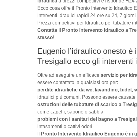
idraulica
a prezzi competitivi e risponde H24
Ecco cosa offre il Pronto Intervento Idraulico 
Interventi idraulici rapidi 24 ore su 24, 7 giorni
Prezzi competitivi per Idraulico per tubature i
Contatta il Pronto Intervento Idraulico a Tr
stesso!
Eugenio l’idraulico onesto è i
Tresigallo ecco gli interventi i
Oltre ad eseguire un efficace
servizio per Idr
essere contattato, a qualsiasi ora per:
perdite idrauliche da wc, lavandino, bidet, w
idraulici più comuni. Possono essere causate da 
ostruzioni delle tubature di scarico a Tresig
come capelli, sapone o sabbia;
problemi con i sanitari del bagno a Tresigal
intasamenti o cattivi odori;
Il
Pronto Intervento Idraulico Eugenio
è in g