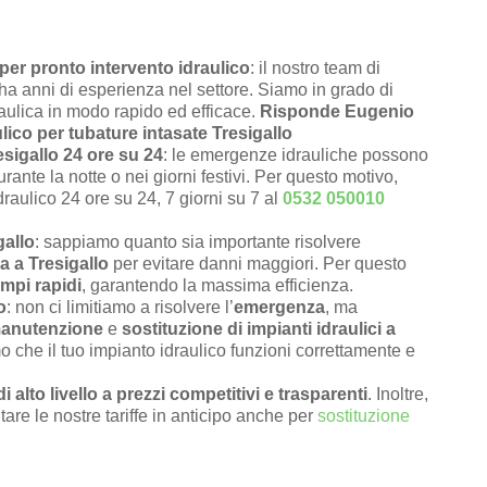
per pronto intervento idraulico
: il nostro team di
e ha anni di esperienza nel settore. Siamo in grado di
raulica in modo rapido ed efficace.
Risponde Eugenio
lico per tubature intasate Tresigallo
esigallo 24 ore su 24
: le emergenze idrauliche possono
rante la notte o nei giorni festivi. Per questo motivo,
draulico 24 ore su 24, 7 giorni su 7 al
0532 050010
gallo
: sappiamo quanto sia importante risolvere
a a Tresigallo
per evitare danni maggiori. Per questo
empi rapidi
, garantendo la massima efficienza.
o
: non ci limitiamo a risolvere l’
emergenza
, ma
anutenzione
e
sostituzione di impianti idraulici a
o che il tuo impianto idraulico funzioni correttamente e
di alto livello a prezzi competitivi e trasparenti
. Inoltre,
tare le nostre tariffe in anticipo anche per
sostituzione