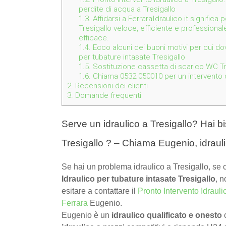
perdite di acqua a Tresigallo
1.3.
Affidarsi a FerraraIdraulico.it significa
Tresigallo veloce, efficiente e professional
efficace.
1.4.
Ecco alcuni dei buoni motivi per cui dov
per tubature intasate Tresigallo
1.5.
Sostituzione cassetta di scarico WC Tre
1.6.
Chiama 0532 050010 per un intervento de
2.
Recensioni dei clienti
3.
Domande frequenti
Serve un idraulico a Tresigallo? Hai bi
Tresigallo ? – Chiama Eugenio, idraul
Se hai un problema idraulico a Tresigallo, se 
Idraulico per tubature intasate Tresigallo
, n
esitare a contattare il
Pronto Intervento Idrauli
Ferrara
Eugenio.
Eugenio è un
idraulico qualificato e onesto
c