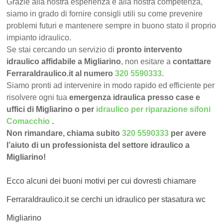
Grazie alla nostra esperienza e alla nostra competenza,
siamo in grado di fornire consigli utili su come prevenire
problemi futuri e mantenere sempre in buono stato il proprio
impianto idraulico.
Se stai cercando un servizio di
pronto intervento
idraulico affidabile a Migliarino
, non esitare a
contattare
FerraraIdraulico.it al numero
320 5590333
.
Siamo pronti ad intervenire in modo rapido ed efficiente per
risolvere ogni tua
emergenza idraulica presso case e
uffici di Migliarino o per
idraulico per riparazione sifoni
Comacchio
.
Non rimandare, chiama subito
320 5590333
per avere
l’aiuto di un professionista del settore idraulico a
Migliarino!
Ecco alcuni dei buoni motivi per cui dovresti chiamare
FerraraIdraulico.it se cerchi un idraulico per stasatura wc
Migliarino