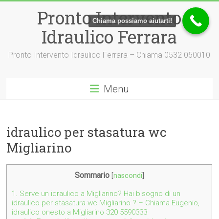
Vai
Pronto Intervento
al
Chiama possiamo aiutarti!
contenuto
Idraulico Ferrara
Pronto Intervento Idraulico Ferrara – Chiama 0532 050010
Menu
idraulico per stasatura wc
Migliarino
Sommario
[
nascondi
]
1.
Serve un idraulico a Migliarino? Hai bisogno di un
idraulico per stasatura wc Migliarino ? – Chiama Eugenio,
idraulico onesto a Migliarino 320 5590333