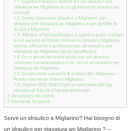
1.1.
Eugenio l’idraulico onesto è il tuo idraulico per
stasatura wc Migliarino ecco gli interventi idraulici più
richiesti
1.2.
Pronto intervento idraulico a Migliarino: per
idraulico per stasatura wc Migliarino e per perdite di
acqua a Migliarino
1.3.
Affidarsi a FerraraIdraulico.it significa poter contare
su un servizio di Pronto Intervento Idraulico Migliarino
veloce, efficiente e professionale, un idraulico per
stasatura wc Migliarino rapido ed efficace.
1.4.
Ecco alcuni dei buoni motivi per cui dovresti
chiamare FerraraIdraulico.it se cerchi un idraulico per
stasatura wc Migliarino
1.5.
Sostituzione cassetta di scarico WC Migliarino –
Pronto intervento Geberit Migliarino
1.6.
Chiama 0532 050010 per un intervento del tuo
idraulico di fiducia a Ferrara anche per:
2.
Recensioni dei clienti
3.
Domande frequenti
Serve un idraulico a Migliarino? Hai bisogno di
un idraulico per stasatura wc Migliarino ? –