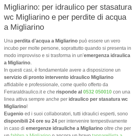
Migliarino: per idraulico per stasatura
wc Migliarino e per perdite di acqua
a Migliarino
Una
perdita d’acqua a Migliarino
può essere un vero
incubo per molte persone, soprattutto quando si presenta in
modo improvviso e si trasforma in un’
emergenza idraulica
a Migliarino
.
In questi casi, è fondamentale avere a disposizione un
servizio di pronto intervento idraulico Migliarino
affidabile e professionale, come quello offerto da
FerraraIdraulico.it e che
risponde al
0532 050010
con una
linea attiva sempre anche per
idraulico per stasatura wc
Migliarino
!
Eugenio
ed i suoi collaboratori, tutti idraulici esperti, sono
disponibili 24 ore su 24
per intervenire tempestivamente
in caso di
emergenze idrauliche a Migliarino
oltre che per
un
fabbro a Migliarino
o ancora un bravo
tapparellista a