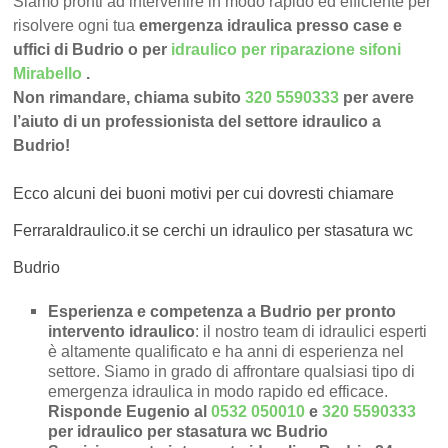
Siamo pronti ad intervenire in modo rapido ed efficiente per
risolvere ogni tua
emergenza idraulica presso case e
uffici di Budrio o per
idraulico per riparazione sifoni
Mirabello
.
Non rimandare, chiama subito
320 5590333
per avere
l’aiuto di un professionista del settore idraulico a
Budrio!
Ecco alcuni dei buoni motivi per cui dovresti chiamare
FerraraIdraulico.it se cerchi un idraulico per stasatura wc
Budrio
Esperienza e competenza a Budrio per pronto
intervento idraulico
: il nostro team di idraulici esperti
è altamente qualificato e ha anni di esperienza nel
settore. Siamo in grado di affrontare qualsiasi tipo di
emergenza idraulica in modo rapido ed efficace.
Risponde Eugenio al
0532 050010
e
320 5590333
per idraulico per stasatura wc Budrio