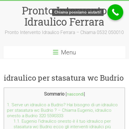
Vai
Pronto Intervento
al
Chiama possiamo aiutarti!
contenuto
Idraulico Ferrara
Pronto Intervento Idraulico Ferrara – Chiama 0532 050010
Menu
idraulico per stasatura wc Budrio
Sommario
[
nascondi
]
1.
Serve un idraulico a Budrio? Hai bisogno di un idraulico
per stasatura wc Budrio ? – Chiama Eugenio, idraulico
onesto a Budrio 320 5590333
1.1.
Eugenio l’idraulico onesto è il tuo idraulico per
stasatura wc Budrio ecco gli interventi idraulici più