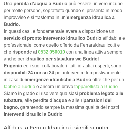
Una
perdita d’acqua a Budrio
può essere un vero incubo
per molte persone, soprattutto quando si presenta in modo
improvviso e si trasforma in un’
emergenza idraulica a
Budrio
.
In questi casi, è fondamentale avere a disposizione un
servizio di pronto intervento idraulico Budrio
affidabile e
professionale, come quello offerto da FerraraIdraulico.it e
che
risponde al
0532 050010
con una linea attiva sempre
anche per
idraulico per stasatura wc Budrio
!
Eugenio
ed i suoi collaboratori, tutti idraulici esperti, sono
disponibili 24 ore su 24
per intervenire tempestivamente
in caso di
emergenze idrauliche a Budrio
oltre che per un
fabbro a Budrio
o ancora un bravo
tapparellista a Budrio
Siamo in grado di risolvere qualsiasi
problema legato alle
tubature
, alle
perdite d’acqua
e alle
riparazioni del
bagno
, garantendo sempre la massima qualità dei nostri
interventi idraulici a Budrio
.
Affidarsi a FerraraIdraulico.it significa poter