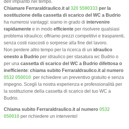
dell’impianto nel tempo.
Chiamare FerraraIdraulico.it al
320 5590333
per la
sostituzione della cassetta di scarico del WC a Budrio
ha numerosi vantaggi: siamo in grado di
intervenire
rapidamente
e in modo
efficiente
per risolvere qualsiasi
problema idraulico; offriamo prezzi competitivi e trasparenti,
senza costi nascosti o sorprese alla fine del lavoro.
Non perdere altro tempo per la ricerca di un
idraulico
onesto a Budrio
per idraulico per stasatura wc Budrio o
per una
cassetta di scarico del WC a Budrio difettosa o
inefficiente
:
chiama subito FerraraIdraulico.it al numero
0532 050010
per richiedere un preventivo gratuito e senza
impegno. Scegli la nostra esperienza e professionalità per
la sostituzione della cassetta di scarico del tuo WC a
Budrio.
Chiama subito FerraraIdraulico.it al numero
0532
050010
per richiedere un intervento!