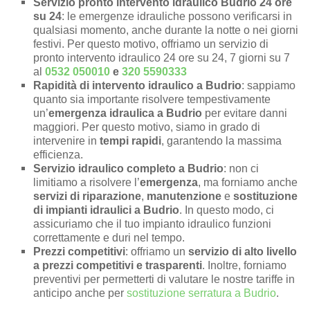
Servizio pronto intervento idraulico Budrio 24 ore
su 24
: le emergenze idrauliche possono verificarsi in
qualsiasi momento, anche durante la notte o nei giorni
festivi. Per questo motivo, offriamo un servizio di
pronto intervento idraulico 24 ore su 24, 7 giorni su 7
al
0532 050010
e
320 5590333
Rapidità di intervento idraulico a Budrio
: sappiamo
quanto sia importante risolvere tempestivamente
un’
emergenza idraulica a Budrio
per evitare danni
maggiori. Per questo motivo, siamo in grado di
intervenire in
tempi rapidi
, garantendo la massima
efficienza.
Servizio idraulico completo a Budrio
: non ci
limitiamo a risolvere l’
emergenza
, ma forniamo anche
servizi di riparazione
,
manutenzione
e
sostituzione
di impianti idraulici a Budrio
. In questo modo, ci
assicuriamo che il tuo impianto idraulico funzioni
correttamente e duri nel tempo.
Prezzi competitivi
: offriamo un
servizio di alto livello
a prezzi competitivi e trasparenti
. Inoltre, forniamo
preventivi per permetterti di valutare le nostre tariffe in
anticipo anche per
sostituzione serratura a Budrio
.