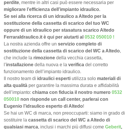
perdite
, mentre in altri casi può essere necessaria per
migliorare l’efficienza dell’impianto idraulico.
Se sei alla ricerca di un idraulico a Altedo per la
sostituzione della cassetta di scarico del tuo WC
oppure di un idraulico per stasatura scarico Altedo
FerraraIdraulico.it è qui per aiutarti al
0532 050010
!
La nostra azienda offre un
servizio completo di
sostituzione della cassetta di scarico del WC a Altedo
,
che include la
rimozione
della vecchia cassetta,
l’
installazione
della nuova e la
verifica
del corretto
funzionamento dell’impianto idraulico.
Il nostro team di
idraulici esperti
utilizza solo
materiali di
alta qualità
per garantire la massima durata e affidabilità
dell’impianto:
chiama con fiducia il nostro numero
0532
050010
non risponde un call center, parlerai con
Eugenio l’idraulico esperto di Altedo
!
Se hai un WC di marca, non preoccuparti: siamo in grado di
sostituire la
cassetta di scarico del WC a Altedo di
qualsiasi marca
, inclusi i marchi più diffusi come
Geberit
,