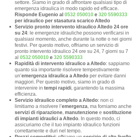
settore. Siamo in grado di affrontare qualsiasi tipo di
emergenza idraulica in modo rapido ed efficace.
Risponde Eugenio al
0532 050010
e
320 5590333
per idraulico per stasatura scarico Altedo
Servizio pronto intervento idraulico Altedo 24 ore
su 24
: le emergenze idrauliche possono verificarsi in
qualsiasi momento, anche durante la notte o nei giorni
festivi. Per questo motivo, offriamo un servizio di
pronto intervento idraulico 24 ore su 24, 7 giorni su 7
al
0532 050010
e
320 5590333
Rapidità di intervento idraulico a Altedo
: sappiamo
quanto sia importante risolvere tempestivamente
un’
emergenza idraulica a Altedo
per evitare danni
maggiori. Per questo motivo, siamo in grado di
intervenire in
tempi rapidi
, garantendo la massima
efficienza.
Servizio idraulico completo a Altedo
: non ci
limitiamo a risolvere l’
emergenza
, ma forniamo anche
servizi di riparazione
,
manutenzione
e
sostituzione
di impianti idraulici a Altedo
. In questo modo, ci
assicuriamo che il tuo impianto idraulico funzioni
correttamente e duri nel tempo.
Prezzi competitivi
: offriamo un
servizio di alto livello