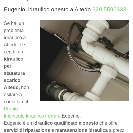
Eugenio, idraulico onesto a Altedo
320 5590333
Se hai un
problema
idraulico a
Altedo, se
cerchi un
idraulico
per
stasatura
scarico
Altedo
, non
esitare a
contattare il
Pronto
Intervento Idraulico Ferrara
Eugenio.
Eugenio è un
idraulico qualificato e onesto
che offre
servizi di riparazione e manutenzione idraulica
a prezzi