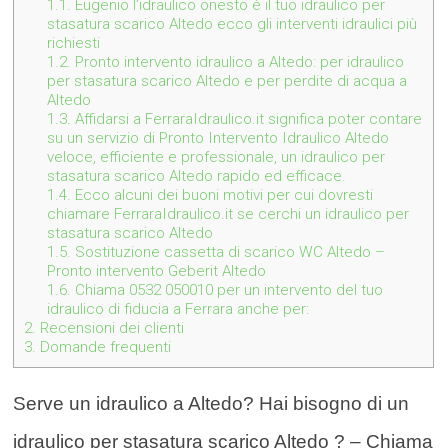
1.1.
Eugenio l’idraulico onesto è il tuo idraulico per
stasatura scarico Altedo ecco gli interventi idraulici più
richiesti
1.2.
Pronto intervento idraulico a Altedo: per idraulico
per stasatura scarico Altedo e per perdite di acqua a
Altedo
1.3.
Affidarsi a FerraraIdraulico.it significa poter contare
su un servizio di Pronto Intervento Idraulico Altedo
veloce, efficiente e professionale, un idraulico per
stasatura scarico Altedo rapido ed efficace.
1.4.
Ecco alcuni dei buoni motivi per cui dovresti
chiamare FerraraIdraulico.it se cerchi un idraulico per
stasatura scarico Altedo
1.5.
Sostituzione cassetta di scarico WC Altedo –
Pronto intervento Geberit Altedo
1.6.
Chiama 0532 050010 per un intervento del tuo
idraulico di fiducia a Ferrara anche per:
2.
Recensioni dei clienti
3.
Domande frequenti
Serve un idraulico a Altedo? Hai bisogno di un
idraulico per stasatura scarico Altedo ? – Chiama