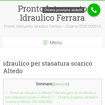
Vai
Pronto Intervento
al
Chiama possiamo aiutarti!
contenuto
Idraulico Ferrara
Pronto Intervento Idraulico Ferrara – Chiama 0532 050010
Menu
idraulico per stasatura scarico
Altedo
Sommario
[
nascondi
]
1.
Serve un idraulico a Altedo? Hai bisogno di un idraulico
per stasatura scarico Altedo ? – Chiama Eugenio, idraulico
onesto a Altedo 320 5590333