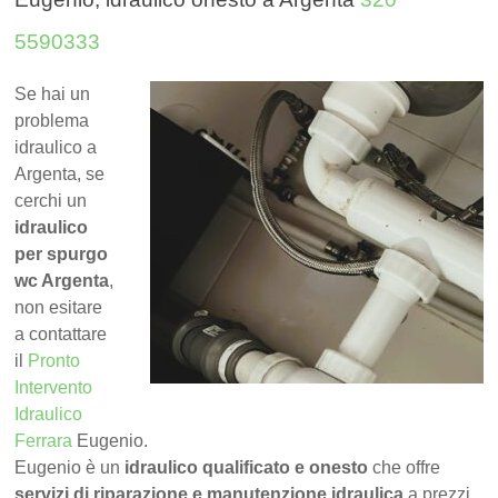
5590333
Se hai un
problema
idraulico a
Argenta, se
cerchi un
idraulico
per spurgo
wc Argenta
,
non esitare
a contattare
il
Pronto
Intervento
Idraulico
Ferrara
Eugenio.
Eugenio è un
idraulico qualificato e onesto
che offre
servizi di riparazione e manutenzione idraulica
a prezzi