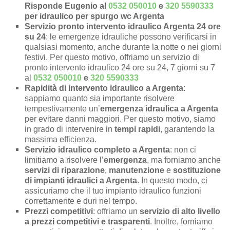
Risponde Eugenio al
0532 050010
e
320 5590333
per idraulico per spurgo wc Argenta
Servizio pronto intervento idraulico Argenta 24 ore
su 24
: le emergenze idrauliche possono verificarsi in
qualsiasi momento, anche durante la notte o nei giorni
festivi. Per questo motivo, offriamo un servizio di
pronto intervento idraulico 24 ore su 24, 7 giorni su 7
al
0532 050010
e
320 5590333
Rapidità di intervento idraulico a Argenta
:
sappiamo quanto sia importante risolvere
tempestivamente un’
emergenza idraulica a Argenta
per evitare danni maggiori. Per questo motivo, siamo
in grado di intervenire in
tempi rapidi
, garantendo la
massima efficienza.
Servizio idraulico completo a Argenta
: non ci
limitiamo a risolvere l’
emergenza
, ma forniamo anche
servizi di riparazione
,
manutenzione
e
sostituzione
di impianti idraulici a Argenta
. In questo modo, ci
assicuriamo che il tuo impianto idraulico funzioni
correttamente e duri nel tempo.
Prezzi competitivi
: offriamo un
servizio di alto livello
a prezzi competitivi e trasparenti
. Inoltre, forniamo