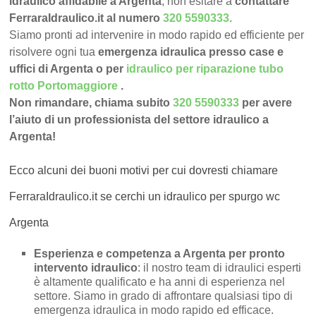
idraulico affidabile a Argenta
, non esitare a
contattare
FerraraIdraulico.it al numero
320 5590333
.
Siamo pronti ad intervenire in modo rapido ed efficiente per
risolvere ogni tua
emergenza idraulica presso case e
uffici di Argenta o per
idraulico per riparazione tubo
rotto Portomaggiore
.
Non rimandare, chiama subito
320 5590333
per avere
l’aiuto di un professionista del settore idraulico a
Argenta!
Ecco alcuni dei buoni motivi per cui dovresti chiamare
FerraraIdraulico.it se cerchi un idraulico per spurgo wc
Argenta
Esperienza e competenza a Argenta per pronto
intervento idraulico
: il nostro team di idraulici esperti
è altamente qualificato e ha anni di esperienza nel
settore. Siamo in grado di affrontare qualsiasi tipo di
emergenza idraulica in modo rapido ed efficace.