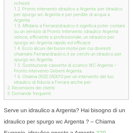
richiesti
1.2.
Pronto intervento idraulico a Argenta: per idraulico
per spurgo wc Argenta e per perdite di acqua a
Argenta
1.3.
Affidarsi a FerraraIdraulico.it significa poter contare
su un servizio di Pronto Intervento Idraulico Argenta
veloce, efficiente e professionale, un idraulico per
spurgo wc Argenta rapido ed efficace.
1.4.
Ecco alcuni dei buoni motivi per cui dovresti
chiamare FerraraIdraulico.it se cerchi un idraulico per
spurgo wc Argenta
1.5.
Sostituzione cassetta di scarico WC Argenta –
Pronto intervento Geberit Argenta
1.6.
Chiama 0532 050010 per un intervento del tuo
idraulico di fiducia a Ferrara anche per:
2.
Recensioni dei clienti
3.
Domande frequenti
Serve un idraulico a Argenta? Hai bisogno di un
idraulico per spurgo wc Argenta ? – Chiama
Eugenio, idraulico onesto a Argenta
320