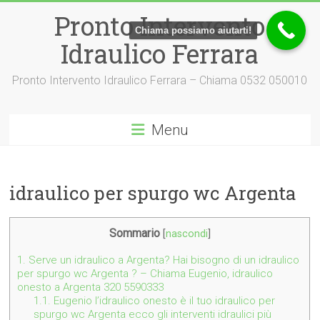
Vai
Pronto Intervento
al
Chiama possiamo aiutarti!
contenuto
Idraulico Ferrara
Pronto Intervento Idraulico Ferrara – Chiama 0532 050010
Menu
idraulico per spurgo wc Argenta
Sommario
[
nascondi
]
1.
Serve un idraulico a Argenta? Hai bisogno di un idraulico
per spurgo wc Argenta ? – Chiama Eugenio, idraulico
onesto a Argenta 320 5590333
1.1.
Eugenio l’idraulico onesto è il tuo idraulico per
spurgo wc Argenta ecco gli interventi idraulici più