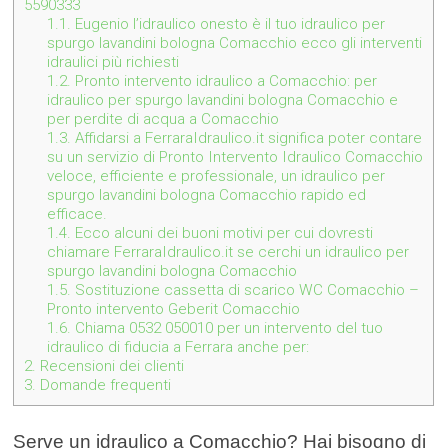
5590333
1.1.
Eugenio l’idraulico onesto è il tuo idraulico per
spurgo lavandini bologna Comacchio ecco gli interventi
idraulici più richiesti
1.2.
Pronto intervento idraulico a Comacchio: per
idraulico per spurgo lavandini bologna Comacchio e
per perdite di acqua a Comacchio
1.3.
Affidarsi a FerraraIdraulico.it significa poter contare
su un servizio di Pronto Intervento Idraulico Comacchio
veloce, efficiente e professionale, un idraulico per
spurgo lavandini bologna Comacchio rapido ed
efficace.
1.4.
Ecco alcuni dei buoni motivi per cui dovresti
chiamare FerraraIdraulico.it se cerchi un idraulico per
spurgo lavandini bologna Comacchio
1.5.
Sostituzione cassetta di scarico WC Comacchio –
Pronto intervento Geberit Comacchio
1.6.
Chiama 0532 050010 per un intervento del tuo
idraulico di fiducia a Ferrara anche per:
2.
Recensioni dei clienti
3.
Domande frequenti
Serve un idraulico a Comacchio? Hai bisogno di