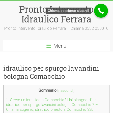
Vai
Pronto Intervento
al
Chiama possiamo aiutarti!
contenuto
Idraulico Ferrara
Pronto Intervento Idraulico Ferrara – Chiama 0532 050010
Menu
idraulico per spurgo lavandini
bologna Comacchio
Sommario
[
nascondi
]
1.
Serve un idraulico a Comacchio? Hai bisogno di un
idraulico per spurgo lavandini bologna Comacchio ? –
Chiama Eugenio, idraulico onesto a Comacchio 320