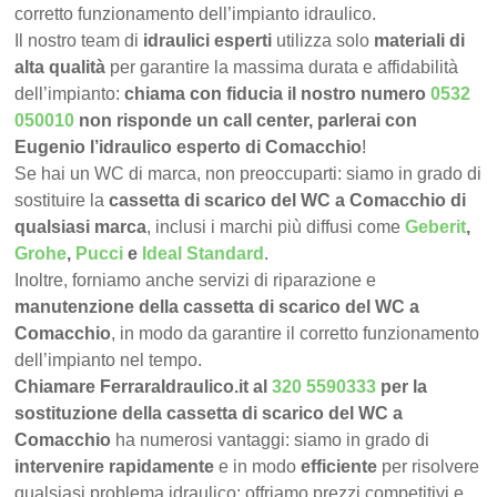
corretto funzionamento dell’impianto idraulico.
Il nostro team di
idraulici esperti
utilizza solo
materiali di
alta qualità
per garantire la massima durata e affidabilità
dell’impianto:
chiama con fiducia il nostro numero
0532
050010
non risponde un call center, parlerai con
Eugenio l’idraulico esperto di Comacchio
!
Se hai un WC di marca, non preoccuparti: siamo in grado di
sostituire la
cassetta di scarico del WC a Comacchio di
qualsiasi marca
, inclusi i marchi più diffusi come
Geberit
,
Grohe
,
Pucci
e
Ideal Standard
.
Inoltre, forniamo anche servizi di riparazione e
manutenzione della cassetta di scarico del WC a
Comacchio
, in modo da garantire il corretto funzionamento
dell’impianto nel tempo.
Chiamare FerraraIdraulico.it al
320 5590333
per la
sostituzione della cassetta di scarico del WC a
Comacchio
ha numerosi vantaggi: siamo in grado di
intervenire rapidamente
e in modo
efficiente
per risolvere
qualsiasi problema idraulico; offriamo prezzi competitivi e