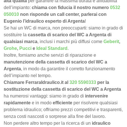
alta qualità
per garantire la massima durata e affidabilità
dell’impianto:
chiama con fiducia il nostro numero
0532
050010
non risponde un call center, parlerai con
Eugenio l’idraulico esperto di Argenta
!
Se hai un WC di marca, non preoccuparti: siamo in grado di
sostituire la
cassetta di scarico del WC a Argenta di
qualsiasi marca
, inclusi i marchi più diffusi come
Geberit
,
Grohe
,
Pucci
e
Ideal Standard
.
Inoltre, forniamo anche servizi di riparazione e
manutenzione della cassetta di scarico del WC a
Argenta
, in modo da garantire il corretto funzionamento
dell’impianto nel tempo.
Chiamare FerraraIdraulico.it al
320 5590333
per la
sostituzione della cassetta di scarico del WC a Argenta
ha numerosi vantaggi: siamo in grado di
intervenire
rapidamente
e in modo
efficiente
per risolvere qualsiasi
problema idraulico; offriamo prezzi competitivi e trasparenti,
senza costi nascosti o sorprese alla fine del lavoro.
Non perdere altro tempo per la ricerca di un
idraulico