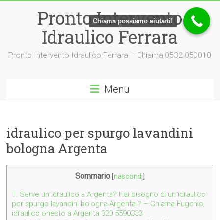
Vai
Pronto Intervento
al
Chiama possiamo aiutarti!
contenuto
Idraulico Ferrara
Pronto Intervento Idraulico Ferrara – Chiama 0532 050010
Menu
idraulico per spurgo lavandini
bologna Argenta
Sommario
[
nascondi
]
1.
Serve un idraulico a Argenta? Hai bisogno di un idraulico
per spurgo lavandini bologna Argenta ? – Chiama Eugenio,
idraulico onesto a Argenta 320 5590333