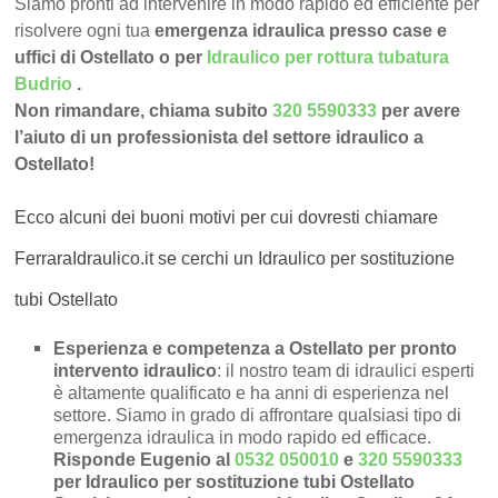
Siamo pronti ad intervenire in modo rapido ed efficiente per
risolvere ogni tua
emergenza idraulica presso case e
uffici di Ostellato o per
Idraulico per rottura tubatura
Budrio
.
Non rimandare, chiama subito
320 5590333
per avere
l’aiuto di un professionista del settore idraulico a
Ostellato!
Ecco alcuni dei buoni motivi per cui dovresti chiamare
FerraraIdraulico.it se cerchi un Idraulico per sostituzione
tubi Ostellato
Esperienza e competenza a Ostellato per pronto
intervento idraulico
: il nostro team di idraulici esperti
è altamente qualificato e ha anni di esperienza nel
settore. Siamo in grado di affrontare qualsiasi tipo di
emergenza idraulica in modo rapido ed efficace.
Risponde Eugenio al
0532 050010
e
320 5590333
per Idraulico per sostituzione tubi Ostellato