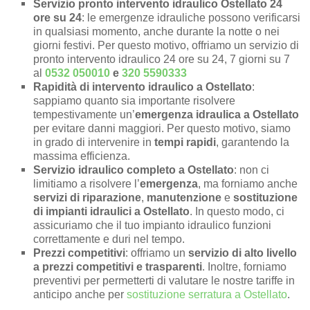
Servizio pronto intervento idraulico Ostellato 24
ore su 24
: le emergenze idrauliche possono verificarsi
in qualsiasi momento, anche durante la notte o nei
giorni festivi. Per questo motivo, offriamo un servizio di
pronto intervento idraulico 24 ore su 24, 7 giorni su 7
al
0532 050010
e
320 5590333
Rapidità di intervento idraulico a Ostellato
:
sappiamo quanto sia importante risolvere
tempestivamente un’
emergenza idraulica a Ostellato
per evitare danni maggiori. Per questo motivo, siamo
in grado di intervenire in
tempi rapidi
, garantendo la
massima efficienza.
Servizio idraulico completo a Ostellato
: non ci
limitiamo a risolvere l’
emergenza
, ma forniamo anche
servizi di riparazione
,
manutenzione
e
sostituzione
di impianti idraulici a Ostellato
. In questo modo, ci
assicuriamo che il tuo impianto idraulico funzioni
correttamente e duri nel tempo.
Prezzi competitivi
: offriamo un
servizio di alto livello
a prezzi competitivi e trasparenti
. Inoltre, forniamo
preventivi per permetterti di valutare le nostre tariffe in
anticipo anche per
sostituzione serratura a Ostellato
.