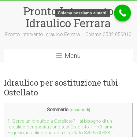
Vai
Pronto Intervento
al
Chiama possiamo aiutarti!
contenuto
Idraulico Ferrara
Pronto Intervento Idraulico Ferrara – Chiama 0532 050010
Menu
Idraulico per sostituzione tubi
Ostellato
Sommario
[
nascondi
]
1.
Serve un idraulico a Ostellato? Hai bisogno di un
Idraulico per sostituzione tubi Ostellato ? – Chiama
Eugenio, idraulico onesto a Ostellato 320 5590333