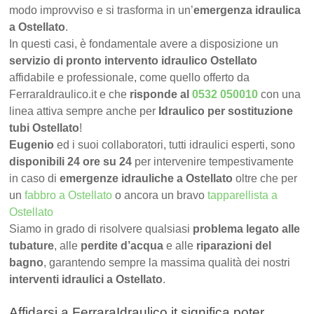
modo improvviso e si trasforma in un’
emergenza idraulica
a Ostellato
.
In questi casi, è fondamentale avere a disposizione un
servizio di pronto intervento idraulico Ostellato
affidabile e professionale, come quello offerto da
FerraraIdraulico.it e che
risponde al
0532 050010
con una
linea attiva sempre anche per
Idraulico per sostituzione
tubi Ostellato
!
Eugenio
ed i suoi collaboratori, tutti idraulici esperti, sono
disponibili 24 ore su 24
per intervenire tempestivamente
in caso di
emergenze idrauliche a Ostellato
oltre che per
un
fabbro a Ostellato
o ancora un bravo
tapparellista a
Ostellato
Siamo in grado di risolvere qualsiasi
problema legato alle
tubature
, alle
perdite d’acqua
e alle
riparazioni del
bagno
, garantendo sempre la massima qualità dei nostri
interventi idraulici a Ostellato
.
Affidarsi a FerraraIdraulico.it significa poter