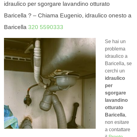
idraulico per sgorgare lavandino otturato
Baricella ? – Chiama Eugenio, idraulico onesto a
Baricella
320 5590333
Se hai un
problema
idraulico a
Baricella, se
cerchi un
idraulico
per
sgorgare
lavandino
otturato
Baricella
,
non esitare
a contattare
il
Pronto