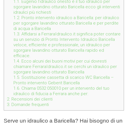
1.1.
Eugenio l’idraulico onesto è il tuo idraulico per
sgorgare lavandino otturato Baricella ecco gli interventi
idraulici più richiesti
1.2.
Pronto intervento idraulico a Baricella: per idraulico
per sgorgare lavandino otturato Baricella e per perdite
di acqua a Baricella
1.3.
Affidarsi a FerraraIdraulico.it significa poter contare
su un servizio di Pronto Intervento Idraulico Baricella
veloce, efficiente e professionale, un idraulico per
sgorgare lavandino otturato Baricella rapido ed
efficace.
1.4.
Ecco alcuni dei buoni motivi per cui dovresti
chiamare FerraraIdraulico.it se cerchi un idraulico per
sgorgare lavandino otturato Baricella
1.5.
Sostituzione cassetta di scarico WC Baricella –
Pronto intervento Geberit Baricella
1.6.
Chiama 0532 050010 per un intervento del tuo
idraulico di fiducia a Ferrara anche per:
2.
Recensioni dei clienti
3.
Domande frequenti
Serve un idraulico a Baricella? Hai bisogno di un