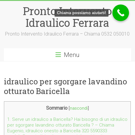
Vai
Pronto Intervento
al
Chiama possiamo aiutarti!
contenuto
Idraulico Ferrara
Pronto Intervento Idraulico Ferrara – Chiama 0532 050010
Menu
idraulico per sgorgare lavandino
otturato Baricella
Sommario
[
nascondi
]
1.
Serve un idraulico a Baricella? Hai bisogno di un idraulico
per sgorgare lavandino otturato Baricella ? – Chiama
Eugenio, idraulico onesto a Baricella 320 5590333