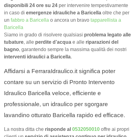
disponibili 24 ore su 24
per intervenire tempestivamente
in caso di
emergenze idrauliche a Baricella
oltre che per
un
fabbro a Baricella
o ancora un bravo
tapparellista a
Baricella
Siamo in grado di risolvere qualsiasi
problema legato alle
tubature
, alle
perdite d’acqua
e alle
riparazioni del
bagno
, garantendo sempre la massima qualità dei nostri
interventi idraulici a Baricella
.
Affidarsi a FerraraIdraulico.it significa poter
contare su un servizio di Pronto Intervento
Idraulico Baricella veloce, efficiente e
professionale, un idraulico per sgorgare
lavandino otturato Baricella rapido ed efficace.
La nostra ditta che
risponde al
0532050010
offre ai propri
clienti un
servizio di assistenza continuo per idraulico