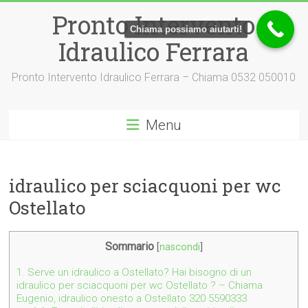
Vai
Pronto Intervento
al
Chiama possiamo aiutarti!
contenuto
Idraulico Ferrara
Pronto Intervento Idraulico Ferrara – Chiama 0532 050010
Menu
idraulico per sciacquoni per wc
Ostellato
Sommario
[
nascondi
]
1.
Serve un idraulico a Ostellato? Hai bisogno di un
idraulico per sciacquoni per wc Ostellato ? – Chiama
Eugenio, idraulico onesto a Ostellato 320 5590333