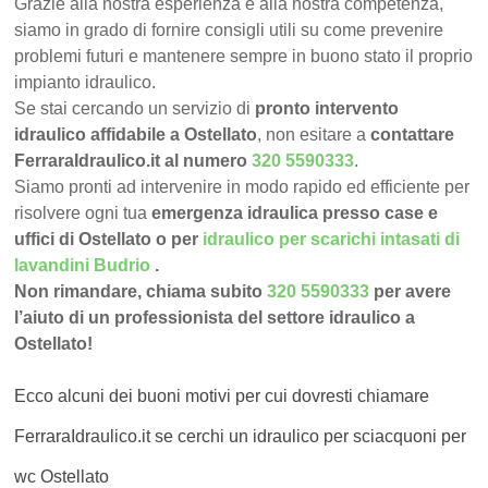
Grazie alla nostra esperienza e alla nostra competenza,
siamo in grado di fornire consigli utili su come prevenire
problemi futuri e mantenere sempre in buono stato il proprio
impianto idraulico.
Se stai cercando un servizio di
pronto intervento
idraulico affidabile a Ostellato
, non esitare a
contattare
FerraraIdraulico.it al numero
320 5590333
.
Siamo pronti ad intervenire in modo rapido ed efficiente per
risolvere ogni tua
emergenza idraulica presso case e
uffici di Ostellato o per
idraulico per scarichi intasati di
lavandini Budrio
.
Non rimandare, chiama subito
320 5590333
per avere
l’aiuto di un professionista del settore idraulico a
Ostellato!
Ecco alcuni dei buoni motivi per cui dovresti chiamare
FerraraIdraulico.it se cerchi un idraulico per sciacquoni per
wc Ostellato