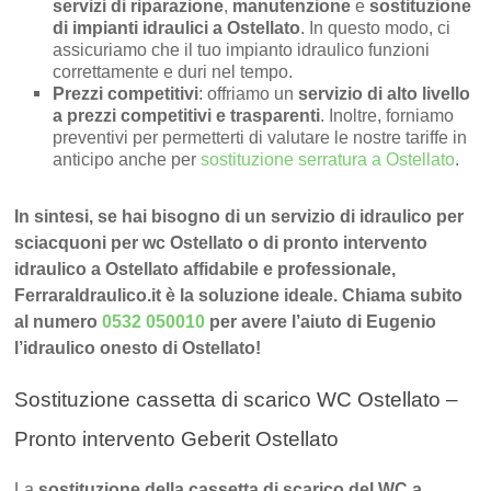
servizi di riparazione
,
manutenzione
e
sostituzione
di impianti idraulici a Ostellato
. In questo modo, ci
assicuriamo che il tuo impianto idraulico funzioni
correttamente e duri nel tempo.
Prezzi competitivi
: offriamo un
servizio di alto livello
a prezzi competitivi e trasparenti
. Inoltre, forniamo
preventivi per permetterti di valutare le nostre tariffe in
anticipo anche per
sostituzione serratura a Ostellato
.
In sintesi, se hai bisogno di un servizio di idraulico per
sciacquoni per wc Ostellato o di pronto intervento
idraulico a Ostellato affidabile e professionale,
FerraraIdraulico.it è la soluzione ideale. Chiama subito
al numero
0532 050010
per avere l’aiuto di Eugenio
l’idraulico onesto di Ostellato!
Sostituzione cassetta di scarico WC Ostellato –
Pronto intervento Geberit Ostellato
La
sostituzione della cassetta di scarico del WC a