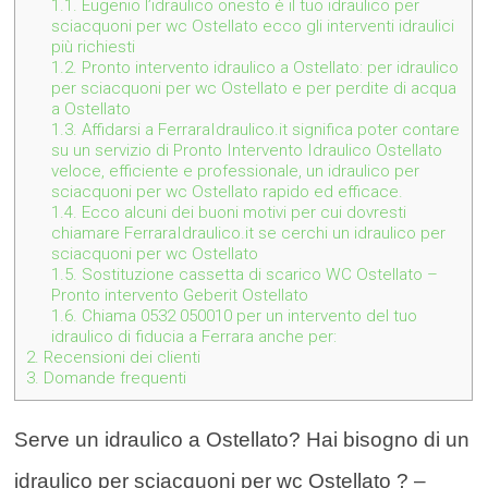
1.1.
Eugenio l’idraulico onesto è il tuo idraulico per
sciacquoni per wc Ostellato ecco gli interventi idraulici
più richiesti
1.2.
Pronto intervento idraulico a Ostellato: per idraulico
per sciacquoni per wc Ostellato e per perdite di acqua
a Ostellato
1.3.
Affidarsi a FerraraIdraulico.it significa poter contare
su un servizio di Pronto Intervento Idraulico Ostellato
veloce, efficiente e professionale, un idraulico per
sciacquoni per wc Ostellato rapido ed efficace.
1.4.
Ecco alcuni dei buoni motivi per cui dovresti
chiamare FerraraIdraulico.it se cerchi un idraulico per
sciacquoni per wc Ostellato
1.5.
Sostituzione cassetta di scarico WC Ostellato –
Pronto intervento Geberit Ostellato
1.6.
Chiama 0532 050010 per un intervento del tuo
idraulico di fiducia a Ferrara anche per:
2.
Recensioni dei clienti
3.
Domande frequenti
Serve un idraulico a Ostellato? Hai bisogno di un
idraulico per sciacquoni per wc Ostellato ? –