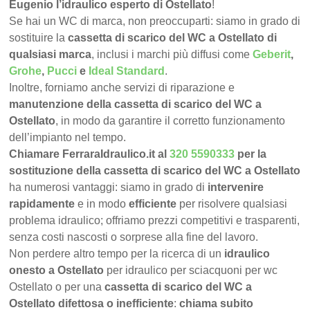
Eugenio l’idraulico esperto di Ostellato
!
Se hai un WC di marca, non preoccuparti: siamo in grado di
sostituire la
cassetta di scarico del WC a Ostellato di
qualsiasi marca
, inclusi i marchi più diffusi come
Geberit
,
Grohe
,
Pucci
e
Ideal Standard
.
Inoltre, forniamo anche servizi di riparazione e
manutenzione della cassetta di scarico del WC a
Ostellato
, in modo da garantire il corretto funzionamento
dell’impianto nel tempo.
Chiamare FerraraIdraulico.it al
320 5590333
per la
sostituzione della cassetta di scarico del WC a Ostellato
ha numerosi vantaggi: siamo in grado di
intervenire
rapidamente
e in modo
efficiente
per risolvere qualsiasi
problema idraulico; offriamo prezzi competitivi e trasparenti,
senza costi nascosti o sorprese alla fine del lavoro.
Non perdere altro tempo per la ricerca di un
idraulico
onesto a Ostellato
per idraulico per sciacquoni per wc
Ostellato o per una
cassetta di scarico del WC a
Ostellato difettosa o inefficiente
:
chiama subito