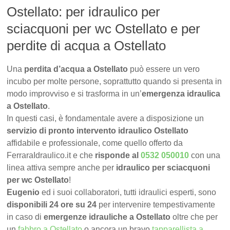
Ostellato: per idraulico per
sciacquoni per wc Ostellato e per
perdite di acqua a Ostellato
Una
perdita d’acqua a Ostellato
può essere un vero
incubo per molte persone, soprattutto quando si presenta in
modo improvviso e si trasforma in un’
emergenza idraulica
a Ostellato
.
In questi casi, è fondamentale avere a disposizione un
servizio di pronto intervento idraulico Ostellato
affidabile e professionale, come quello offerto da
FerraraIdraulico.it e che
risponde al
0532 050010
con una
linea attiva sempre anche per
idraulico per sciacquoni
per wc Ostellato
!
Eugenio
ed i suoi collaboratori, tutti idraulici esperti, sono
disponibili 24 ore su 24
per intervenire tempestivamente
in caso di
emergenze idrauliche a Ostellato
oltre che per
un
fabbro a Ostellato
o ancora un bravo
tapparellista a