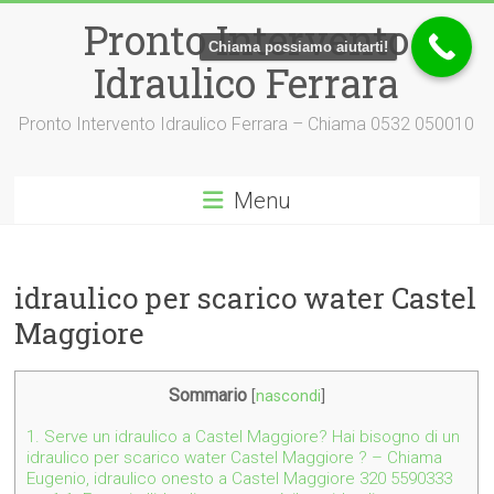
Vai
Pronto Intervento
al
Chiama possiamo aiutarti!
contenuto
Idraulico Ferrara
Pronto Intervento Idraulico Ferrara – Chiama 0532 050010
Menu
idraulico per scarico water Castel
Maggiore
Sommario
[
nascondi
]
1.
Serve un idraulico a Castel Maggiore? Hai bisogno di un
idraulico per scarico water Castel Maggiore ? – Chiama
Eugenio, idraulico onesto a Castel Maggiore 320 5590333