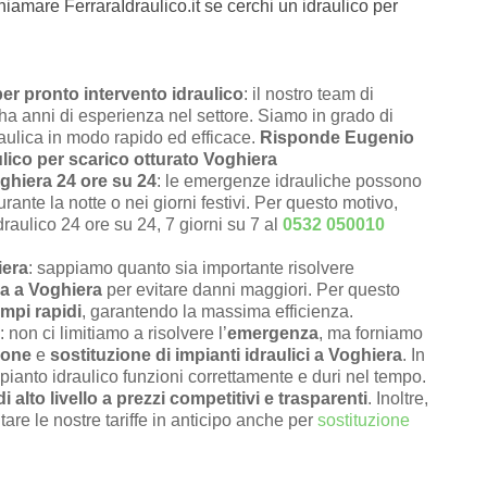
hiamare FerraraIdraulico.it se cerchi un idraulico per
r pronto intervento idraulico
: il nostro team di
e ha anni di esperienza nel settore. Siamo in grado di
raulica in modo rapido ed efficace.
Risponde Eugenio
lico per scarico otturato Voghiera
oghiera 24 ore su 24
: le emergenze idrauliche possono
rante la notte o nei giorni festivi. Per questo motivo,
draulico 24 ore su 24, 7 giorni su 7 al
0532 050010
iera
: sappiamo quanto sia importante risolvere
a a Voghiera
per evitare danni maggiori. Per questo
empi rapidi
, garantendo la massima efficienza.
: non ci limitiamo a risolvere l’
emergenza
, ma forniamo
ione
e
sostituzione di impianti idraulici a Voghiera
. In
pianto idraulico funzioni correttamente e duri nel tempo.
di alto livello a prezzi competitivi e trasparenti
. Inoltre,
tare le nostre tariffe in anticipo anche per
sostituzione