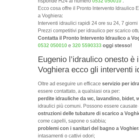
risponde H24 al numero
0532 050010
.
Ecco cosa offre il Pronto Intervento Idraulico 
a Voghiera:
Interventi idraulici rapidi 24 ore su 24, 7 giorn
Prezzi competitivi per idraulico per scarico ot
Contatta il Pronto Intervento Idraulico a V
0532 050010
e
320 5590333
oggi stesso!
Eugenio l’idraulico onesto è i
Voghiera ecco gli interventi id
Oltre ad eseguire un efficace
servizio per idr
essere contattato, a qualsiasi ora per:
perdite idrauliche da wc, lavandino, bidet, 
idraulici più comuni. Possono essere causate da 
ostruzioni delle tubature di scarico a Voghi
come capelli, sapone o sabbia;
problemi con i sanitari del bagno a Voghier
intasamenti o cattivi odori;