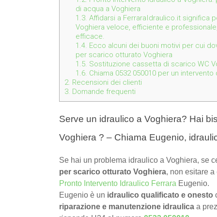
di acqua a Voghiera
1.3.
Affidarsi a FerraraIdraulico.it significa
Voghiera veloce, efficiente e professionale
efficace.
1.4.
Ecco alcuni dei buoni motivi per cui dov
per scarico otturato Voghiera
1.5.
Sostituzione cassetta di scarico WC Vo
1.6.
Chiama 0532 050010 per un intervento de
2.
Recensioni dei clienti
3.
Domande frequenti
Serve un idraulico a Voghiera? Hai bis
Voghiera ? – Chiama Eugenio, idrauli
Se hai un problema idraulico a Voghiera, se c
per scarico otturato Voghiera
, non esitare a 
Pronto Intervento Idraulico Ferrara
Eugenio.
Eugenio è un
idraulico qualificato e onesto
c
riparazione e manutenzione idraulica
a prez