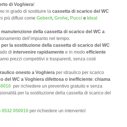
erto di Voghiera
!
 in grado di sostituire la
cassetta di scarico del WC
chi più diffusi come
Geberit
,
Grohe
,
Pucci
e
Ideal
e
manutenzione della cassetta di scarico del WC a
nzionamento dell’impianto nel tempo.
per la sostituzione della cassetta di scarico del WC
rado di
intervenire rapidamente
e in modo
efficiente
iamo prezzi competitivi e trasparenti, senza costi
draulico onesto a Voghiera
per idraulico per scarico
co del WC a Voghiera difettosa o inefficiente
:
chiama
50010
per richiedere un preventivo gratuito e senza
onalità per la sostituzione della cassetta di scarico del
o
0532 050010
per richiedere un intervento!