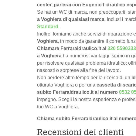
center, parlerai con Eugenio l’idraulico esp
Se hai un WC di marca, non preoccuparti: siamo
a Voghiera di qualsiasi marca
, inclusi i mar
Standard
.
Inoltre, forniamo anche servizi di riparazione 
Voghiera
, in modo da garantire il corretto fu
Chiamare FerraraIdraulico.it al
320 5590333
a Voghiera
ha numerosi vantaggi: siamo in g
per risolvere qualsiasi problema idraulico; offr
nascosti o sorprese alla fine del lavoro.
Non perdere altro tempo per la ricerca di un
i
otturato Voghiera o per una
cassetta di scari
subito FerraraIdraulico.it al numero
0532 0
impegno. Scegli la nostra esperienza e professi
tuo WC a Voghiera.
Chiama subito FerraraIdraulico.it al numer
Recensioni dei clienti