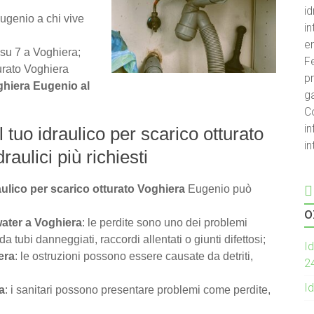
id
Eugenio a chi vive
i
e
i su 7 a Voghiera;
Fe
turato Voghiera
pr
oghiera Eugenio al
g
C
in
l tuo idraulico per scarico otturato
i
raulici più richiesti
aulico per scarico otturato Voghiera
Eugenio può
o
water a Voghiera
: le perdite sono uno dei problemi
tubi danneggiati, raccordi allentati o giunti difettosi;
Id
era
: le ostruzioni possono essere causate da detriti,
2
Id
a
: i sanitari possono presentare problemi come perdite,