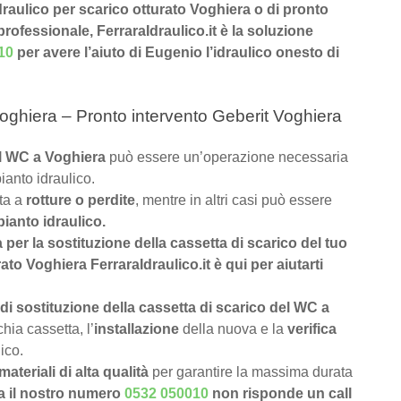
idraulico per scarico otturato Voghiera o di pronto
professionale, FerraraIdraulico.it è la soluzione
10
per avere l’aiuto di Eugenio l’idraulico onesto di
oghiera – Pronto intervento Geberit Voghiera
del WC a Voghiera
può essere un’operazione necessaria
ianto idraulico.
uta a
rotture o perdite
, mentre in altri casi può essere
pianto idraulico.
a per la sostituzione della cassetta di scarico del tuo
to Voghiera FerraraIdraulico.it è qui per aiutarti
di sostituzione della cassetta di scarico del WC a
hia cassetta, l’
installazione
della nuova e la
verifica
ico.
materiali di alta qualità
per garantire la massima durata
a il nostro numero
0532 050010
non risponde un call