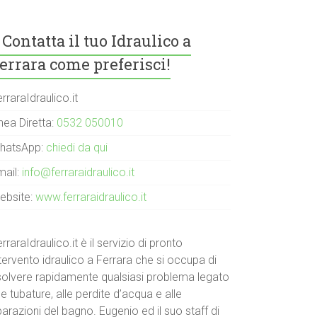
Contatta il tuo Idraulico a
errara come preferisci!
rraraIdraulico.it
nea Diretta:
0532 050010
hatsApp:
chiedi da qui
mail:
info@ferraraidraulico.it
ebsite:
www.ferraraidraulico.it
rraraIdraulico.it è il servizio di pronto
tervento idraulico a Ferrara che si occupa di
isolvere rapidamente qualsiasi problema legato
le tubature, alle perdite d’acqua e alle
parazioni del bagno. Eugenio ed il suo staff di