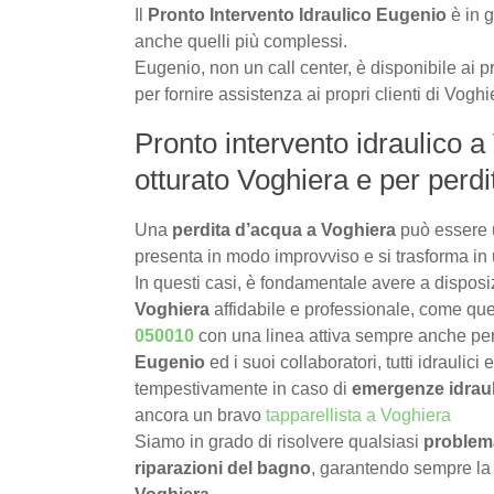
Il
Pronto Intervento Idraulico Eugenio
è in g
anche quelli più complessi.
Eugenio, non un call center, è disponibile ai pr
per fornire assistenza ai propri clienti di Voghi
Pronto intervento idraulico a
otturato Voghiera e per perd
Una
perdita d’acqua a Voghiera
può essere 
presenta in modo improvviso e si trasforma in 
In questi casi, è fondamentale avere a dispos
Voghiera
affidabile e professionale, come quel
050010
con una linea attiva sempre anche pe
Eugenio
ed i suoi collaboratori, tutti idraulici
tempestivamente in caso di
emergenze idrau
ancora un bravo
tapparellista a Voghiera
Siamo in grado di risolvere qualsiasi
problema
riparazioni del bagno
, garantendo sempre la