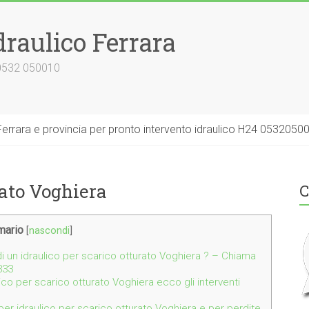
draulico Ferrara
 0532 050010
errara e provincia per pronto intervento idraulico H24 0532050
rato Voghiera
C
ario
[
nascondi
]
i un idraulico per scarico otturato Voghiera ? – Chiama
333
lico per scarico otturato Voghiera ecco gli interventi
per idraulico per scarico otturato Voghiera e per perdite