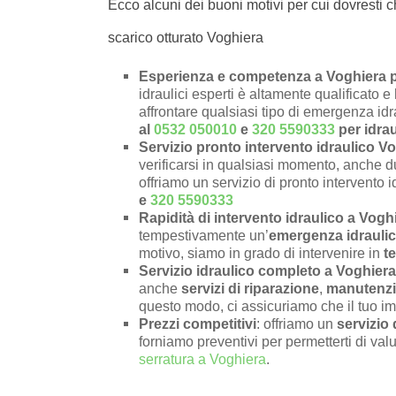
Ecco alcuni dei buoni motivi per cui dovresti c
scarico otturato Voghiera
Esperienza e competenza a Voghiera pe
idraulici esperti è altamente qualificato 
affrontare qualsiasi tipo di emergenza id
al
0532 050010
e
320 5590333
per idrau
Servizio pronto intervento idraulico V
verificarsi in qualsiasi momento, anche du
offriamo un servizio di pronto intervento i
e
320 5590333
Rapidità di intervento idraulico a Vogh
tempestivamente un’
emergenza idraulic
motivo, siamo in grado di intervenire in
t
Servizio idraulico completo a Voghiera
anche
servizi di riparazione
,
manutenz
questo modo, ci assicuriamo che il tuo im
Prezzi competitivi
: offriamo un
servizio 
forniamo preventivi per permetterti di valu
serratura a Voghiera
.