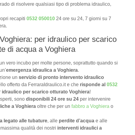
rado di risolvere qualsiasi tipo di problema idraulico,
opri recapiti
0532 050010
24 ore su 24, 7 giorni su 7
era.
 Voghiera: per idraulico per scarico
ite di acqua a Voghiera
un vero incubo per molte persone, soprattutto quando si
un’
emergenza idraulica a Voghiera
.
izione un
servizio di pronto intervento idraulico
lo offerto da FerraraIdraulico.it e che
risponde al
0532
r
idraulico per scarico otturato Voghiera
!
 esperti, sono
disponibili 24 ore su 24
per intervenire
liche a Voghiera
oltre che per un
fabbro a Voghiera
o
 legato alle tubature
, alle
perdite d’acqua
e alle
 massima qualità dei nostri
interventi idraulici a