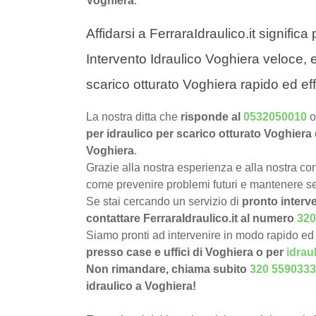
Voghiera
.
Affidarsi a FerraraIdraulico.it signific
Intervento Idraulico Voghiera veloce, e
scarico otturato Voghiera rapido ed ef
La nostra ditta che
risponde al
0532050010
o
per idraulico per scarico otturato Voghiera
Voghiera
.
Grazie alla nostra esperienza e alla nostra com
come prevenire problemi futuri e mantenere sem
Se stai cercando un servizio di
pronto interve
contattare FerraraIdraulico.it al numero
320
Siamo pronti ad intervenire in modo rapido ed 
presso case e uffici di Voghiera o per
idrau
Non rimandare, chiama subito
320 5590333
idraulico a Voghiera!