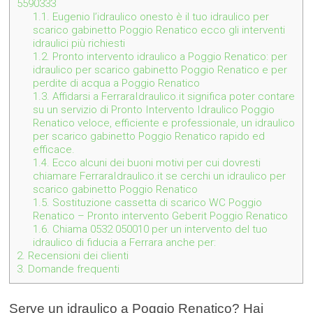
5590333
1.1.
Eugenio l’idraulico onesto è il tuo idraulico per
scarico gabinetto Poggio Renatico ecco gli interventi
idraulici più richiesti
1.2.
Pronto intervento idraulico a Poggio Renatico: per
idraulico per scarico gabinetto Poggio Renatico e per
perdite di acqua a Poggio Renatico
1.3.
Affidarsi a FerraraIdraulico.it significa poter contare
su un servizio di Pronto Intervento Idraulico Poggio
Renatico veloce, efficiente e professionale, un idraulico
per scarico gabinetto Poggio Renatico rapido ed
efficace.
1.4.
Ecco alcuni dei buoni motivi per cui dovresti
chiamare FerraraIdraulico.it se cerchi un idraulico per
scarico gabinetto Poggio Renatico
1.5.
Sostituzione cassetta di scarico WC Poggio
Renatico – Pronto intervento Geberit Poggio Renatico
1.6.
Chiama 0532 050010 per un intervento del tuo
idraulico di fiducia a Ferrara anche per:
2.
Recensioni dei clienti
3.
Domande frequenti
Serve un idraulico a Poggio Renatico? Hai