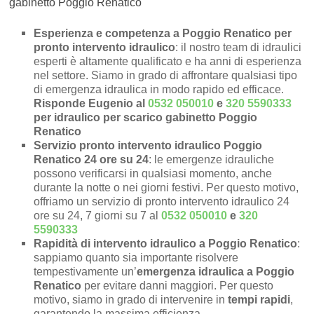
gabinetto Poggio Renatico
Esperienza e competenza a Poggio Renatico per
pronto intervento idraulico
: il nostro team di idraulici
esperti è altamente qualificato e ha anni di esperienza
nel settore. Siamo in grado di affrontare qualsiasi tipo
di emergenza idraulica in modo rapido ed efficace.
Risponde Eugenio al
0532 050010
e
320 5590333
per idraulico per scarico gabinetto Poggio
Renatico
Servizio pronto intervento idraulico Poggio
Renatico 24 ore su 24
: le emergenze idrauliche
possono verificarsi in qualsiasi momento, anche
durante la notte o nei giorni festivi. Per questo motivo,
offriamo un servizio di pronto intervento idraulico 24
ore su 24, 7 giorni su 7 al
0532 050010
e
320
5590333
Rapidità di intervento idraulico a Poggio Renatico
:
sappiamo quanto sia importante risolvere
tempestivamente un’
emergenza idraulica a Poggio
Renatico
per evitare danni maggiori. Per questo
motivo, siamo in grado di intervenire in
tempi rapidi
,
garantendo la massima efficienza.