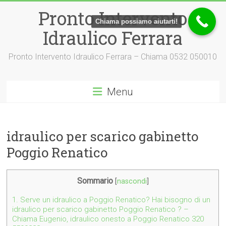
Vai
Pronto Intervento
al
Chiama possiamo aiutarti!
contenuto
Idraulico Ferrara
Pronto Intervento Idraulico Ferrara – Chiama 0532 050010
Menu
idraulico per scarico gabinetto
Poggio Renatico
Sommario
[
nascondi
]
1.
Serve un idraulico a Poggio Renatico? Hai bisogno di un
idraulico per scarico gabinetto Poggio Renatico ? –
Chiama Eugenio, idraulico onesto a Poggio Renatico 320