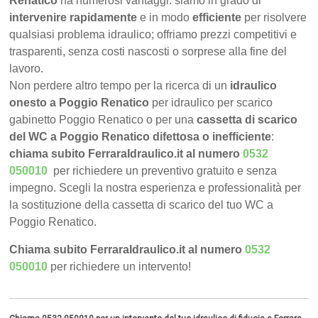
Renatico
ha numerosi vantaggi: siamo in grado di
intervenire rapidamente
e in modo
efficiente
per risolvere
qualsiasi problema idraulico; offriamo prezzi competitivi e
trasparenti, senza costi nascosti o sorprese alla fine del
lavoro.
Non perdere altro tempo per la ricerca di un
idraulico
onesto a Poggio Renatico
per idraulico per scarico
gabinetto Poggio Renatico o per una
cassetta di scarico
del WC a Poggio Renatico difettosa o inefficiente
:
chiama subito FerraraIdraulico.it al numero
0532
050010
per richiedere un preventivo gratuito e senza
impegno. Scegli la nostra esperienza e professionalità per
la sostituzione della cassetta di scarico del tuo WC a
Poggio Renatico.
Chiama subito FerraraIdraulico.it al numero
0532
050010
per richiedere un intervento!