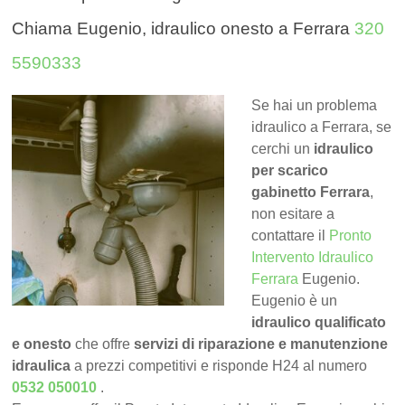
Chiama Eugenio, idraulico onesto a Ferrara
320
5590333
Se hai un problema
idraulico a Ferrara, se
cerchi un
idraulico
per scarico
gabinetto Ferrara
,
non esitare a
contattare il
Pronto
Intervento Idraulico
Ferrara
Eugenio.
Eugenio è un
idraulico qualificato
e onesto
che offre
servizi di riparazione e manutenzione
idraulica
a prezzi competitivi e risponde H24 al numero
0532 050010
.