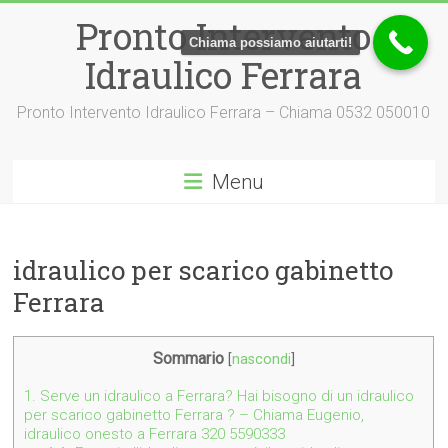
Vai
Pronto Intervento
al
Chiama possiamo aiutarti!
contenuto
Idraulico Ferrara
Pronto Intervento Idraulico Ferrara – Chiama 0532 050010
Menu
idraulico per scarico gabinetto
Ferrara
Sommario
[
nascondi
]
1.
Serve un idraulico a Ferrara? Hai bisogno di un idraulico
per scarico gabinetto Ferrara ? – Chiama Eugenio,
idraulico onesto a Ferrara 320 5590333