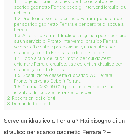
1.1.
Eugenio l’idraulico onesto è il tuo idraulico per
scarico gabinetto Ferrara ecco gli interventi idraulici più
richiesti
1.2.
Pronto intervento idraulico a Ferrara: per idraulico
per scarico gabinetto Ferrara e per perdite di acqua a
Ferrara
1.3.
Affidarsi a FerraraIdraulico.it significa poter contare
su un servizio di Pronto Intervento Idraulico Ferrara
veloce, efficiente e professionale, un idraulico per
scarico gabinetto Ferrara rapido ed efficace.
1.4.
Ecco alcuni dei buoni motivi per cui dovresti
chiamare FerraraIdraulico.it se cerchi un idraulico per
scarico gabinetto Ferrara
1.5.
Sostituzione cassetta di scarico WC Ferrara –
Pronto intervento Geberit Ferrara
1.6.
Chiama 0532 050010 per un intervento del tuo
idraulico di fiducia a Ferrara anche per:
2.
Recensioni dei clienti
3.
Domande frequenti
Serve un idraulico a Ferrara? Hai bisogno di un
idraulico per scarico gabinetto Ferrara ? –