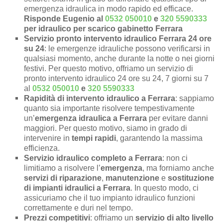
emergenza idraulica in modo rapido ed efficace.
Risponde Eugenio al
0532 050010
e
320 5590333
per idraulico per scarico gabinetto Ferrara
Servizio pronto intervento idraulico Ferrara 24 ore
su 24
: le emergenze idrauliche possono verificarsi in
qualsiasi momento, anche durante la notte o nei giorni
festivi. Per questo motivo, offriamo un servizio di
pronto intervento idraulico 24 ore su 24, 7 giorni su 7
al
0532 050010
e
320 5590333
Rapidità di intervento idraulico a Ferrara
: sappiamo
quanto sia importante risolvere tempestivamente
un’
emergenza idraulica a Ferrara
per evitare danni
maggiori. Per questo motivo, siamo in grado di
intervenire in
tempi rapidi
, garantendo la massima
efficienza.
Servizio idraulico completo a Ferrara
: non ci
limitiamo a risolvere l’
emergenza
, ma forniamo anche
servizi di riparazione
,
manutenzione
e
sostituzione
di impianti idraulici a Ferrara
. In questo modo, ci
assicuriamo che il tuo impianto idraulico funzioni
correttamente e duri nel tempo.
Prezzi competitivi
: offriamo un
servizio di alto livello