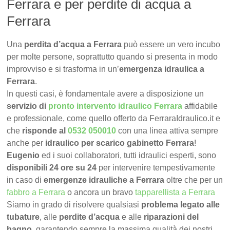
Ferrara e per perdite di acqua a
Ferrara
Una
perdita d’acqua a Ferrara
può essere un vero incubo
per molte persone, soprattutto quando si presenta in modo
improvviso e si trasforma in un’
emergenza idraulica a
Ferrara
.
In questi casi, è fondamentale avere a disposizione un
servizio di
pronto intervento idraulico Ferrara
affidabile
e professionale, come quello offerto da FerraraIdraulico.it e
che
risponde al
0532 050010
con una linea attiva sempre
anche per
idraulico per scarico gabinetto Ferrara
!
Eugenio
ed i suoi collaboratori, tutti idraulici esperti, sono
disponibili 24 ore su 24
per intervenire tempestivamente
in caso di
emergenze idrauliche a Ferrara
oltre che per un
fabbro a Ferrara
o ancora un bravo
tapparellista a Ferrara
Siamo in grado di risolvere qualsiasi
problema legato alle
tubature
, alle
perdite d’acqua
e alle
riparazioni del
bagno
, garantendo sempre la massima qualità dei nostri