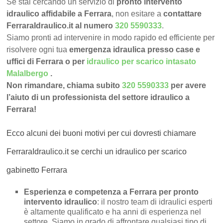
Se stai cercando un servizio di
pronto intervento
idraulico affidabile a Ferrara
, non esitare a
contattare
FerraraIdraulico.it al numero
320 5590333
.
Siamo pronti ad intervenire in modo rapido ed efficiente per
risolvere ogni tua
emergenza idraulica presso case e
uffici di Ferrara o per
idraulico per scarico intasato
Malalbergo
.
Non rimandare, chiama subito
320 5590333
per avere
l’aiuto di un professionista del settore idraulico a
Ferrara!
Ecco alcuni dei buoni motivi per cui dovresti chiamare
FerraraIdraulico.it se cerchi un idraulico per scarico
gabinetto Ferrara
Esperienza e competenza a Ferrara per pronto
intervento idraulico
: il nostro team di idraulici esperti
è altamente qualificato e ha anni di esperienza nel
settore. Siamo in grado di affrontare qualsiasi tipo di