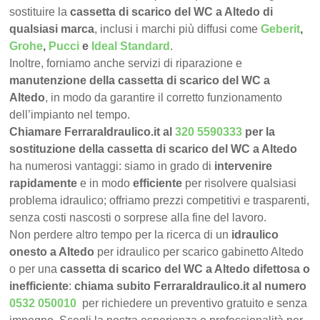
sostituire la
cassetta di scarico del WC a Altedo di
qualsiasi marca
, inclusi i marchi più diffusi come
Geberit
,
Grohe
,
Pucci
e
Ideal Standard
.
Inoltre, forniamo anche servizi di riparazione e
manutenzione della cassetta di scarico del WC a
Altedo
, in modo da garantire il corretto funzionamento
dell’impianto nel tempo.
Chiamare FerraraIdraulico.it al
320 5590333
per la
sostituzione della cassetta di scarico del WC a Altedo
ha numerosi vantaggi: siamo in grado di
intervenire
rapidamente
e in modo
efficiente
per risolvere qualsiasi
problema idraulico; offriamo prezzi competitivi e trasparenti,
senza costi nascosti o sorprese alla fine del lavoro.
Non perdere altro tempo per la ricerca di un
idraulico
onesto a Altedo
per idraulico per scarico gabinetto Altedo
o per una
cassetta di scarico del WC a Altedo difettosa o
inefficiente
:
chiama subito FerraraIdraulico.it al numero
0532 050010
per richiedere un preventivo gratuito e senza