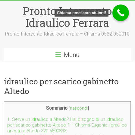
Vai
Pronto Intervento
al
Chiama possiamo aiutarti!
contenuto
Idraulico Ferrara
Pronto Intervento Idraulico Ferrara – Chiama 0532 050010
Menu
idraulico per scarico gabinetto
Altedo
Sommario
[
nascondi
]
1.
Serve un idraulico a Altedo? Hai bisogno di un idraulico
per scarico gabinetto Altedo ? – Chiama Eugenio, idraulico
onesto a Altedo 320 5590333