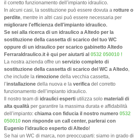
il corretto funzionamento dell’impianto idraulico.
In alcuni casi, la sostituzione può essere dovuta a
rotture o
perdite
, mentre in altri casi può essere necessaria per
migliorare l’efficienza dell’impianto idraulico.
Se sei alla ricerca di un idraulico a Altedo per la
sostituzione della cassetta di scarico del tuo WC
oppure di un idraulico per scarico gabinetto Altedo
FerraraIdraulico.it è qui per aiutarti al
0532 050010
!
La nostra azienda offre un
servizio completo di
sostituzione della cassetta di scarico del WC a Altedo
,
che include la
rimozione
della vecchia cassetta,
l’
installazione
della nuova e la
verifica
del corretto
funzionamento dell’impianto idraulico.
Il nostro team di
idraulici esperti
utilizza solo
materiali di
alta qualità
per garantire la massima durata e affidabilità
dell’impianto:
chiama con fiducia il nostro numero
0532
050010
non risponde un call center, parlerai con
Eugenio l’idraulico esperto di Altedo
!
Se hai un WC di marca, non preoccuparti: siamo in grado di