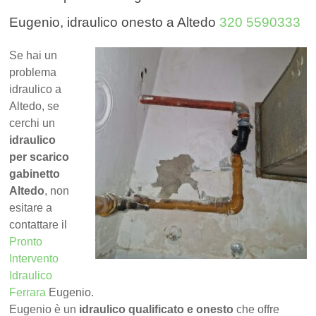
Eugenio, idraulico onesto a Altedo
320 5590333
Se hai un
problema
idraulico a
Altedo, se
cerchi un
idraulico
per scarico
gabinetto
Altedo
, non
esitare a
contattare il
Pronto
Intervento
Idraulico
Ferrara
Eugenio.
Eugenio è un
idraulico qualificato e onesto
che offre