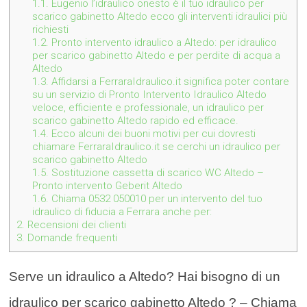
1.1.
Eugenio l’idraulico onesto è il tuo idraulico per
scarico gabinetto Altedo ecco gli interventi idraulici più
richiesti
1.2.
Pronto intervento idraulico a Altedo: per idraulico
per scarico gabinetto Altedo e per perdite di acqua a
Altedo
1.3.
Affidarsi a FerraraIdraulico.it significa poter contare
su un servizio di Pronto Intervento Idraulico Altedo
veloce, efficiente e professionale, un idraulico per
scarico gabinetto Altedo rapido ed efficace.
1.4.
Ecco alcuni dei buoni motivi per cui dovresti
chiamare FerraraIdraulico.it se cerchi un idraulico per
scarico gabinetto Altedo
1.5.
Sostituzione cassetta di scarico WC Altedo –
Pronto intervento Geberit Altedo
1.6.
Chiama 0532 050010 per un intervento del tuo
idraulico di fiducia a Ferrara anche per:
2.
Recensioni dei clienti
3.
Domande frequenti
Serve un idraulico a Altedo? Hai bisogno di un
idraulico per scarico gabinetto Altedo ? – Chiama