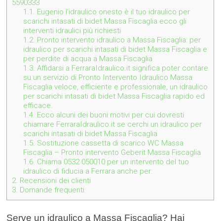
5590333
1.1.
Eugenio l’idraulico onesto è il tuo idraulico per
scarichi intasati di bidet Massa Fiscaglia ecco gli
interventi idraulici più richiesti
1.2.
Pronto intervento idraulico a Massa Fiscaglia: per
idraulico per scarichi intasati di bidet Massa Fiscaglia e
per perdite di acqua a Massa Fiscaglia
1.3.
Affidarsi a FerraraIdraulico.it significa poter contare
su un servizio di Pronto Intervento Idraulico Massa
Fiscaglia veloce, efficiente e professionale, un idraulico
per scarichi intasati di bidet Massa Fiscaglia rapido ed
efficace.
1.4.
Ecco alcuni dei buoni motivi per cui dovresti
chiamare FerraraIdraulico.it se cerchi un idraulico per
scarichi intasati di bidet Massa Fiscaglia
1.5.
Sostituzione cassetta di scarico WC Massa
Fiscaglia – Pronto intervento Geberit Massa Fiscaglia
1.6.
Chiama 0532 050010 per un intervento del tuo
idraulico di fiducia a Ferrara anche per:
2.
Recensioni dei clienti
3.
Domande frequenti
Serve un idraulico a Massa Fiscaglia? Hai