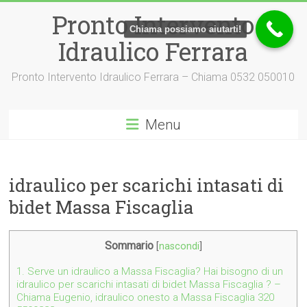
Vai
Pronto Intervento
al
Chiama possiamo aiutarti!
contenuto
Idraulico Ferrara
Pronto Intervento Idraulico Ferrara – Chiama 0532 050010
Menu
idraulico per scarichi intasati di
bidet Massa Fiscaglia
Sommario
[
nascondi
]
1.
Serve un idraulico a Massa Fiscaglia? Hai bisogno di un
idraulico per scarichi intasati di bidet Massa Fiscaglia ? –
Chiama Eugenio, idraulico onesto a Massa Fiscaglia 320