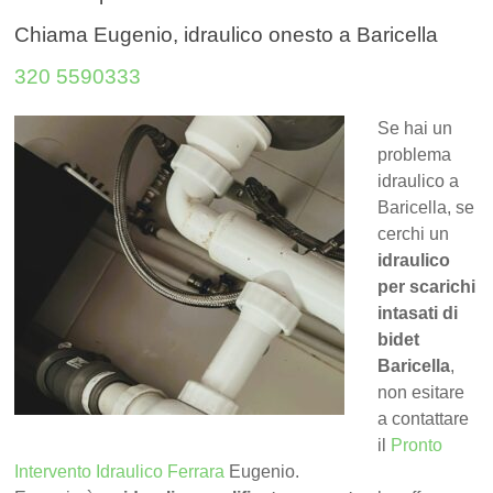
Chiama Eugenio, idraulico onesto a Baricella
320 5590333
Se hai un
problema
idraulico a
Baricella, se
cerchi un
idraulico
per scarichi
intasati di
bidet
Baricella
,
non esitare
a contattare
il
Pronto
Intervento Idraulico Ferrara
Eugenio.