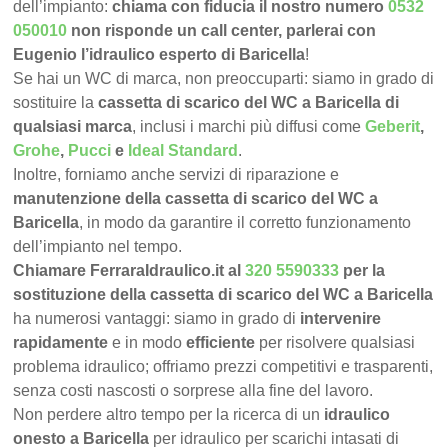
dell’impianto:
chiama con fiducia il nostro numero
0532
050010
non risponde un call center, parlerai con
Eugenio l’idraulico esperto di Baricella
!
Se hai un WC di marca, non preoccuparti: siamo in grado di
sostituire la
cassetta di scarico del WC a Baricella di
qualsiasi marca
, inclusi i marchi più diffusi come
Geberit
,
Grohe
,
Pucci
e
Ideal Standard
.
Inoltre, forniamo anche servizi di riparazione e
manutenzione della cassetta di scarico del WC a
Baricella
, in modo da garantire il corretto funzionamento
dell’impianto nel tempo.
Chiamare FerraraIdraulico.it al
320 5590333
per la
sostituzione della cassetta di scarico del WC a Baricella
ha numerosi vantaggi: siamo in grado di
intervenire
rapidamente
e in modo
efficiente
per risolvere qualsiasi
problema idraulico; offriamo prezzi competitivi e trasparenti,
senza costi nascosti o sorprese alla fine del lavoro.
Non perdere altro tempo per la ricerca di un
idraulico
onesto a Baricella
per idraulico per scarichi intasati di