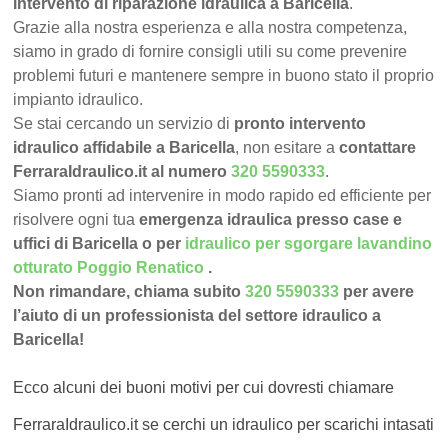
intervento di riparazione idraulica a Baricella
.
Grazie alla nostra esperienza e alla nostra competenza,
siamo in grado di fornire consigli utili su come prevenire
problemi futuri e mantenere sempre in buono stato il proprio
impianto idraulico.
Se stai cercando un servizio di
pronto intervento
idraulico affidabile a Baricella
, non esitare a
contattare
FerraraIdraulico.it al numero
320 5590333
.
Siamo pronti ad intervenire in modo rapido ed efficiente per
risolvere ogni tua
emergenza idraulica presso case e
uffici di Baricella o per
idraulico per sgorgare lavandino
otturato Poggio Renatico
.
Non rimandare, chiama subito
320 5590333
per avere
l’aiuto di un professionista del settore idraulico a
Baricella!
Ecco alcuni dei buoni motivi per cui dovresti chiamare
FerraraIdraulico.it se cerchi un idraulico per scarichi intasati