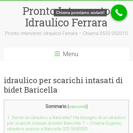
Vai
Pronto Intervento
al
Chiama possiamo aiutarti!
contenuto
Idraulico Ferrara
Pronto Intervento Idraulico Ferrara – Chiama 0532 050010
Menu
idraulico per scarichi intasati di
bidet Baricella
Sommario
[
nascondi
]
1.
Serve un idraulico a Baricella? Hai bisogno di un idraulico
per scarichi intasati di bidet Baricella ? – Chiama Eugenio,
idraulico onesto a Baricella 320 5590333