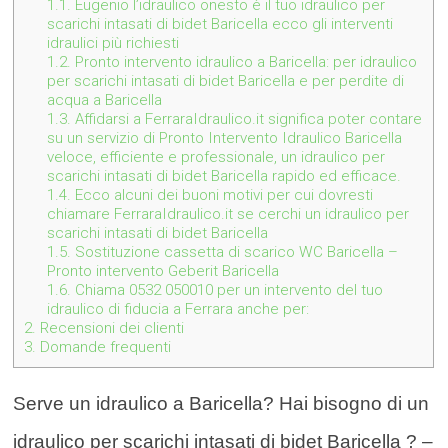
1.1.
Eugenio l’idraulico onesto è il tuo idraulico per
scarichi intasati di bidet Baricella ecco gli interventi
idraulici più richiesti
1.2.
Pronto intervento idraulico a Baricella: per idraulico
per scarichi intasati di bidet Baricella e per perdite di
acqua a Baricella
1.3.
Affidarsi a FerraraIdraulico.it significa poter contare
su un servizio di Pronto Intervento Idraulico Baricella
veloce, efficiente e professionale, un idraulico per
scarichi intasati di bidet Baricella rapido ed efficace.
1.4.
Ecco alcuni dei buoni motivi per cui dovresti
chiamare FerraraIdraulico.it se cerchi un idraulico per
scarichi intasati di bidet Baricella
1.5.
Sostituzione cassetta di scarico WC Baricella –
Pronto intervento Geberit Baricella
1.6.
Chiama 0532 050010 per un intervento del tuo
idraulico di fiducia a Ferrara anche per:
2.
Recensioni dei clienti
3.
Domande frequenti
Serve un idraulico a Baricella? Hai bisogno di un
idraulico per scarichi intasati di bidet Baricella ? –