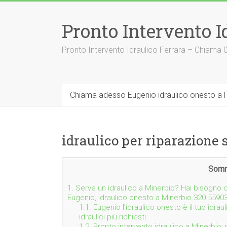
Vai
al
Pronto Intervento I
contenuto
Pronto Intervento Idraulico Ferrara – Chiama
Chiama adesso Eugenio idraulico onesto a F
idraulico per riparazione 
Somm
1.
Serve un idraulico a Minerbio? Hai bisogno di
Eugenio, idraulico onesto a Minerbio 320 5590
1.1.
Eugenio l’idraulico onesto è il tuo idrau
idraulici più richiesti
1.2.
Pronto intervento idraulico a Minerbio: 