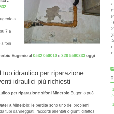
lica
a
id
532
i
e
Eugenio a
Fe
pr
 su 7 a
g
C
 sifoni
in
i
inerbio Eugenio al
0532 050010
e
320 5590333
oggi
l tuo idraulico per riparazione
o
enti idraulici più richiesti
Id
aulico per riparazione sifoni Minerbio
Eugenio può
2
Id
water a Minerbio
: le perdite sono uno dei problemi
tubi danneggiati, raccordi allentati o giunti difettosi;