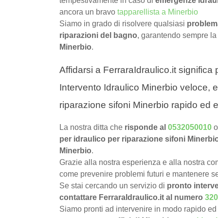
tempestivamente in caso di
emergenze idrau
ancora un bravo
tapparellista a Minerbio
Siamo in grado di risolvere qualsiasi
problema
riparazioni del bagno
, garantendo sempre la
Minerbio
.
Affidarsi a FerraraIdraulico.it signific
Intervento Idraulico Minerbio veloce, e
riparazione sifoni Minerbio rapido ed e
La nostra ditta che
risponde al
0532050010
o
per idraulico per riparazione sifoni Minerbi
Minerbio
.
Grazie alla nostra esperienza e alla nostra com
come prevenire problemi futuri e mantenere sem
Se stai cercando un servizio di
pronto interve
contattare FerraraIdraulico.it al numero
320
Siamo pronti ad intervenire in modo rapido ed 