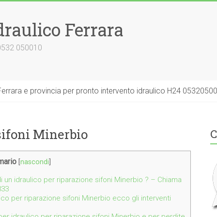
draulico Ferrara
 0532 050010
errara e provincia per pronto intervento idraulico H24 0532050
sifoni Minerbio
C
ario
[
nascondi
]
 un idraulico per riparazione sifoni Minerbio ? – Chiama
333
lico per riparazione sifoni Minerbio ecco gli interventi
per idraulico per riparazione sifoni Minerbio e per perdite