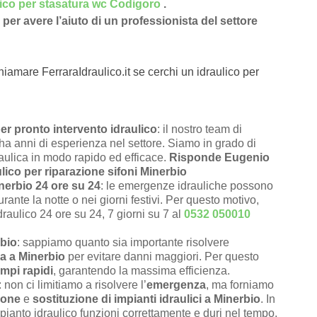
lico per stasatura wc Codigoro
.
per avere l’aiuto di un professionista del settore
hiamare FerraraIdraulico.it se cerchi un idraulico per
r pronto intervento idraulico
: il nostro team di
e ha anni di esperienza nel settore. Siamo in grado di
raulica in modo rapido ed efficace.
Risponde Eugenio
lico per riparazione sifoni Minerbio
inerbio 24 ore su 24
: le emergenze idrauliche possono
rante la notte o nei giorni festivi. Per questo motivo,
draulico 24 ore su 24, 7 giorni su 7 al
0532 050010
rbio
: sappiamo quanto sia importante risolvere
a a Minerbio
per evitare danni maggiori. Per questo
empi rapidi
, garantendo la massima efficienza.
: non ci limitiamo a risolvere l’
emergenza
, ma forniamo
ione
e
sostituzione di impianti idraulici a Minerbio
. In
pianto idraulico funzioni correttamente e duri nel tempo.