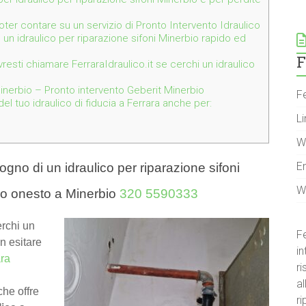
 poter contare su un servizio di Pronto Intervento Idraulico
 un idraulico per riparazione sifoni Minerbio rapido ed
F
resti chiamare FerraraIdraulico.it se cerchi un idraulico
nerbio – Pronto intervento Geberit Minerbio
Fe
l tuo idraulico di fiducia a Ferrara anche per:
Li
W
E
gno di un idraulico per riparazione sifoni
W
co onesto a Minerbio
320 5590333
erchi un
Fe
on esitare
in
ara
r
al
he offre
ri