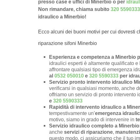
presso case e uffici di Minerbio o per
idrau
Non rimandare, chiama subito
320 5590333
idraulico a Minerbio!
Ecco alcuni dei buoni motivi per cui dovresti c
riparazione sifoni Minerbio
Esperienza e competenza a Minerbio pe
idraulici esperti è altamente qualificato 
affrontare qualsiasi tipo di emergenza id
al
0532 050010
e
320 5590333
per idrau
Servizio pronto intervento idraulico M
verificarsi in qualsiasi momento, anche du
offriamo un servizio di pronto intervento i
e
320 5590333
Rapidità di intervento idraulico a Mine
tempestivamente un’
emergenza idraulic
motivo, siamo in grado di intervenire in
t
Servizio idraulico completo a Minerbio
anche
servizi di riparazione
,
manutenz
questo modo, ci assicuriamo che il tuo im