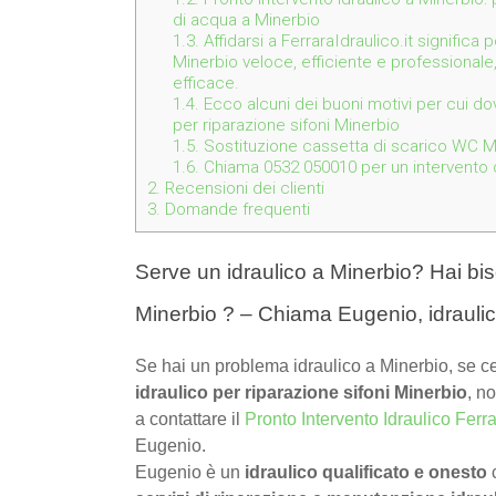
di acqua a Minerbio
1.3.
Affidarsi a FerraraIdraulico.it significa
Minerbio veloce, efficiente e professionale,
efficace.
1.4.
Ecco alcuni dei buoni motivi per cui dov
per riparazione sifoni Minerbio
1.5.
Sostituzione cassetta di scarico WC Mi
1.6.
Chiama 0532 050010 per un intervento de
2.
Recensioni dei clienti
3.
Domande frequenti
Serve un idraulico a Minerbio? Hai biso
Minerbio ? – Chiama Eugenio, idrauli
Se hai un problema idraulico a Minerbio, se c
idraulico per riparazione sifoni Minerbio
, n
a contattare il
Pronto Intervento Idraulico Ferr
Eugenio.
Eugenio è un
idraulico qualificato e onesto
c