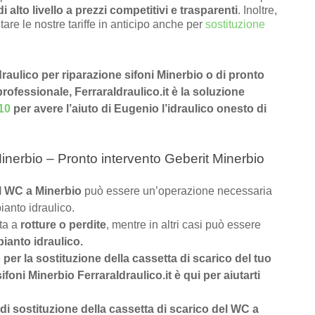
di alto livello a prezzi competitivi e trasparenti
. Inoltre,
tare le nostre tariffe in anticipo anche per
sostituzione
idraulico per riparazione sifoni Minerbio o di pronto
professionale, FerraraIdraulico.it è la soluzione
10
per avere l’aiuto di Eugenio l’idraulico onesto di
inerbio – Pronto intervento Geberit Minerbio
el WC a Minerbio
può essere un’operazione necessaria
ianto idraulico.
uta a
rotture o perdite
, mentre in altri casi può essere
pianto idraulico.
o per la sostituzione della cassetta di scarico del tuo
foni Minerbio FerraraIdraulico.it è qui per aiutarti
di sostituzione della cassetta di scarico del WC a