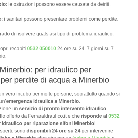
bio
: le ostruzioni possono essere causate da detriti,
o
: i sanitari possono presentare problemi come perdite,
rado di risolvere qualsiasi tipo di problema idraulico,
opri recapiti
0532 050010
24 ore su 24, 7 giorni su 7
bio.
 Minerbio: per idraulico per
 per perdite di acqua a Minerbio
n vero incubo per molte persone, soprattutto quando si
un’
emergenza idraulica a Minerbio
.
izione un
servizio di pronto intervento idraulico
lo offerto da FerraraIdraulico.it e che
risponde al
0532
r
idraulico per riparazione sifoni Minerbio
!
 esperti, sono
disponibili 24 ore su 24
per intervenire