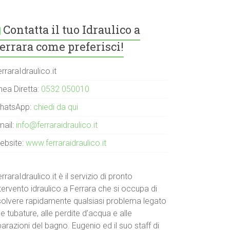
Contatta il tuo Idraulico a
errara come preferisci!
rraraIdraulico.it
nea Diretta:
0532 050010
hatsApp:
chiedi da qui
mail:
info@ferraraidraulico.it
ebsite:
www.ferraraidraulico.it
rraraIdraulico.it è il servizio di pronto
tervento idraulico a Ferrara che si occupa di
isolvere rapidamente qualsiasi problema legato
le tubature, alle perdite d’acqua e alle
parazioni del bagno. Eugenio ed il suo staff di