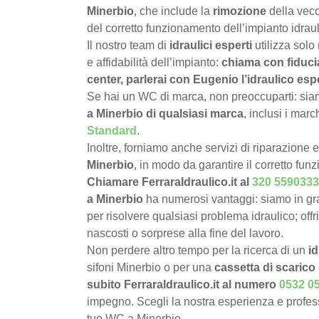
Minerbio
, che include la
rimozione
della vecc
del corretto funzionamento dell’impianto idraul
Il nostro team di
idraulici esperti
utilizza solo
e affidabilità dell’impianto:
chiama con fiduci
center, parlerai con Eugenio l’idraulico esp
Se hai un WC di marca, non preoccuparti: siamo
a Minerbio di qualsiasi marca
, inclusi i mar
Standard
.
Inoltre, forniamo anche servizi di riparazione 
Minerbio
, in modo da garantire il corretto fu
Chiamare FerraraIdraulico.it al
320 5590333
a Minerbio
ha numerosi vantaggi: siamo in gr
per risolvere qualsiasi problema idraulico; offr
nascosti o sorprese alla fine del lavoro.
Non perdere altro tempo per la ricerca di un
i
sifoni Minerbio o per una
cassetta di scarico 
subito FerraraIdraulico.it al numero
0532 0
impegno. Scegli la nostra esperienza e professi
tuo WC a Minerbio.