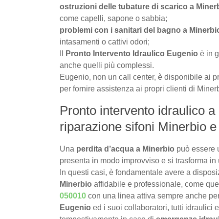
ostruzioni delle tubature di scarico a Miner
come capelli, sapone o sabbia;
problemi con i sanitari del bagno a Minerbi
intasamenti o cattivi odori;
Il
Pronto Intervento Idraulico Eugenio
è in g
anche quelli più complessi.
Eugenio, non un call center, è disponibile ai pr
per fornire assistenza ai propri clienti di Miner
Pronto intervento idraulico a
riparazione sifoni Minerbio e
Una
perdita d’acqua a Minerbio
può essere u
presenta in modo improvviso e si trasforma in 
In questi casi, è fondamentale avere a dispos
Minerbio
affidabile e professionale, come quel
050010
con una linea attiva sempre anche pe
Eugenio
ed i suoi collaboratori, tutti idraulici