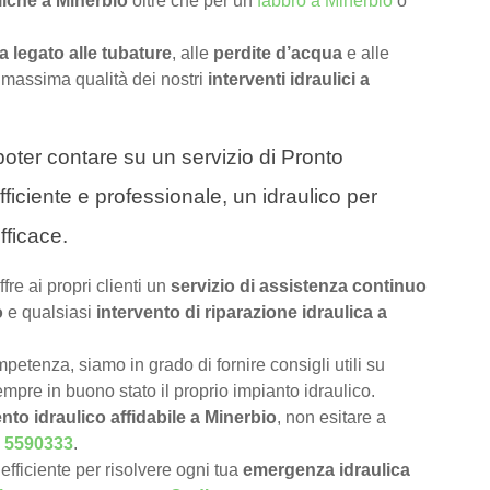
liche a Minerbio
oltre che per un
fabbro a Minerbio
o
 legato alle tubature
, alle
perdite d’acqua
e alle
 massima qualità dei nostri
interventi idraulici a
a poter contare su un servizio di Pronto
fficiente e professionale, un idraulico per
fficace.
ffre ai propri clienti un
servizio di assistenza continuo
o
e qualsiasi
intervento di riparazione idraulica a
petenza, siamo in grado di fornire consigli utili su
pre in buono stato il proprio impianto idraulico.
nto idraulico affidabile a Minerbio
, non esitare a
 5590333
.
efficiente per risolvere ogni tua
emergenza idraulica