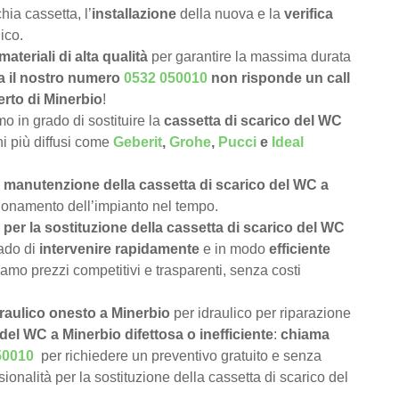
hia cassetta, l’
installazione
della nuova e la
verifica
ico.
materiali di alta qualità
per garantire la massima durata
a il nostro numero
0532 050010
non risponde un call
erto di Minerbio
!
 in grado di sostituire la
cassetta di scarico del WC
chi più diffusi come
Geberit
,
Grohe
,
Pucci
e
Ideal
e
manutenzione della cassetta di scarico del WC a
nzionamento dell’impianto nel tempo.
per la sostituzione della cassetta di scarico del WC
ado di
intervenire rapidamente
e in modo
efficiente
iamo prezzi competitivi e trasparenti, senza costi
draulico onesto a Minerbio
per idraulico per riparazione
del WC a Minerbio difettosa o inefficiente
:
chiama
50010
per richiedere un preventivo gratuito e senza
onalità per la sostituzione della cassetta di scarico del