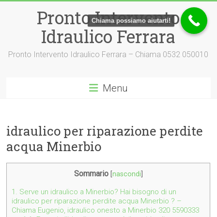
Vai
Pronto Intervento
al
Chiama possiamo aiutarti!
contenuto
Idraulico Ferrara
Pronto Intervento Idraulico Ferrara – Chiama 0532 050010
Menu
idraulico per riparazione perdite
acqua Minerbio
Sommario
[
nascondi
]
1.
Serve un idraulico a Minerbio? Hai bisogno di un
idraulico per riparazione perdite acqua Minerbio ? –
Chiama Eugenio, idraulico onesto a Minerbio 320 5590333