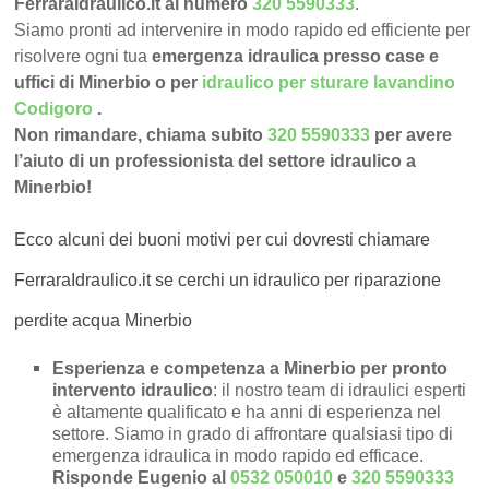
FerraraIdraulico.it al numero
320 5590333
.
Siamo pronti ad intervenire in modo rapido ed efficiente per
risolvere ogni tua
emergenza idraulica presso case e
uffici di Minerbio o per
idraulico per sturare lavandino
Codigoro
.
Non rimandare, chiama subito
320 5590333
per avere
l’aiuto di un professionista del settore idraulico a
Minerbio!
Ecco alcuni dei buoni motivi per cui dovresti chiamare
FerraraIdraulico.it se cerchi un idraulico per riparazione
perdite acqua Minerbio
Esperienza e competenza a Minerbio per pronto
intervento idraulico
: il nostro team di idraulici esperti
è altamente qualificato e ha anni di esperienza nel
settore. Siamo in grado di affrontare qualsiasi tipo di
emergenza idraulica in modo rapido ed efficace.
Risponde Eugenio al
0532 050010
e
320 5590333