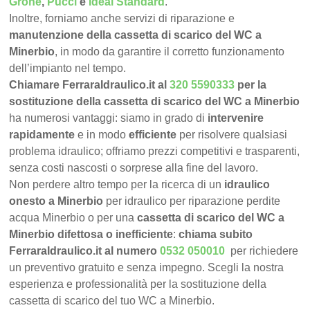
Grohe
,
Pucci
e
Ideal Standard
.
Inoltre, forniamo anche servizi di riparazione e
manutenzione della cassetta di scarico del WC a
Minerbio
, in modo da garantire il corretto funzionamento
dell’impianto nel tempo.
Chiamare FerraraIdraulico.it al
320 5590333
per la
sostituzione della cassetta di scarico del WC a Minerbio
ha numerosi vantaggi: siamo in grado di
intervenire
rapidamente
e in modo
efficiente
per risolvere qualsiasi
problema idraulico; offriamo prezzi competitivi e trasparenti,
senza costi nascosti o sorprese alla fine del lavoro.
Non perdere altro tempo per la ricerca di un
idraulico
onesto a Minerbio
per idraulico per riparazione perdite
acqua Minerbio o per una
cassetta di scarico del WC a
Minerbio difettosa o inefficiente
:
chiama subito
FerraraIdraulico.it al numero
0532 050010
per richiedere
un preventivo gratuito e senza impegno. Scegli la nostra
esperienza e professionalità per la sostituzione della
cassetta di scarico del tuo WC a Minerbio.