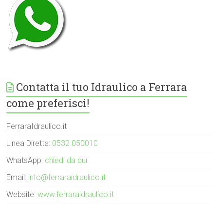
Contatta il tuo Idraulico a Ferrara
come preferisci!
FerraraIdraulico.it
Linea Diretta:
0532 050010
WhatsApp:
chiedi da qui
Email:
info@ferraraidraulico.it
Website:
www.ferraraidraulico.it