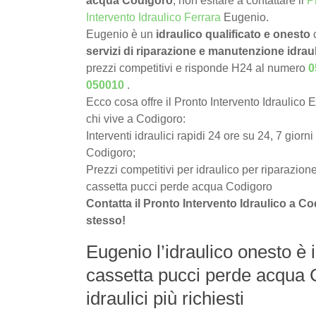
acqua Codigoro
, non esitare a contattare il
P
Intervento Idraulico Ferrara
Eugenio.
Eugenio è un
idraulico qualificato e onesto
c
servizi di riparazione e manutenzione idrau
prezzi competitivi e risponde H24 al numero
0
050010
.
Ecco cosa offre il Pronto Intervento Idraulico 
chi vive a Codigoro:
Interventi idraulici rapidi 24 ore su 24, 7 giorni
Codigoro;
Prezzi competitivi per idraulico per riparazion
cassetta pucci perde acqua Codigoro
Contatta il Pronto Intervento Idraulico a C
stesso!
Eugenio l’idraulico onesto è i
cassetta pucci perde acqua C
idraulici più richiesti