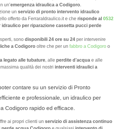
in un’
emergenza idraulica a Codigoro
.
izione un
servizio di pronto intervento idraulico
llo offerto da FerraraIdraulico.it e che
risponde al
0532
r
idraulico per riparazione cassetta pucci perde
 esperti, sono
disponibili 24 ore su 24
per intervenire
liche a Codigoro
oltre che per un
fabbro a Codigoro
o
 legato alle tubature
, alle
perdite d’acqua
e alle
 massima qualità dei nostri
interventi idraulici a
a poter contare su un servizio di Pronto
fficiente e professionale, un idraulico per
a Codigoro rapido ed efficace.
ffre ai propri clienti un
servizio di assistenza continuo
ci perde acqua Codigoro
e qualsiasi
intervento di