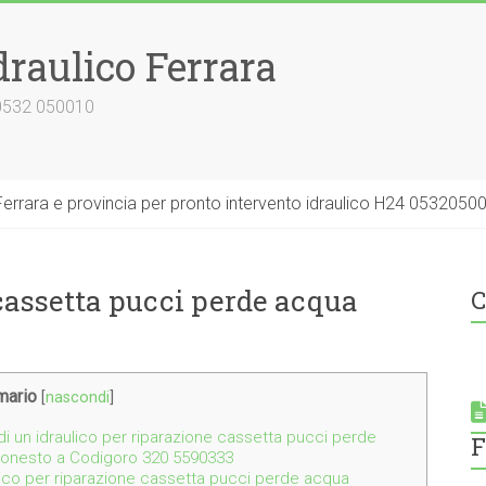
draulico Ferrara
 0532 050010
errara e provincia per pronto intervento idraulico H24 0532050
 cassetta pucci perde acqua
C
ario
[
nascondi
]
i un idraulico per riparazione cassetta pucci perde
F
o onesto a Codigoro 320 5590333
ulico per riparazione cassetta pucci perde acqua