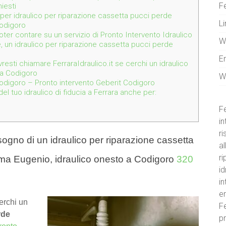
Fe
hiesti
 per idraulico per riparazione cassetta pucci perde
Li
Codigoro
 poter contare su un servizio di Pronto Intervento Idraulico
W
, un idraulico per riparazione cassetta pucci perde
E
resti chiamare FerraraIdraulico.it se cerchi un idraulico
ua Codigoro
W
odigoro – Pronto intervento Geberit Codigoro
l tuo idraulico di fiducia a Ferrara anche per:
Fe
in
r
ogno di un idraulico per riparazione cassetta
al
ri
ma Eugenio, idraulico onesto a Codigoro
320
id
i
e
erchi un
Fe
rde
pr