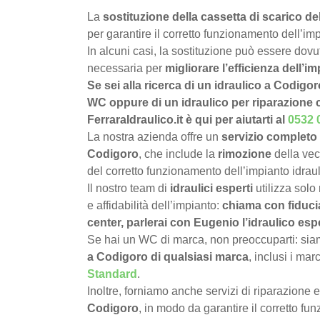
La
sostituzione della cassetta di scarico 
per garantire il corretto funzionamento dell’imp
In alcuni casi, la sostituzione può essere dov
necessaria per
migliorare l’efficienza dell’im
Se sei alla ricerca di un idraulico a Codigor
WC oppure di un idraulico per riparazione
FerraraIdraulico.it è qui per aiutarti al
0532 
La nostra azienda offre un
servizio completo 
Codigoro
, che include la
rimozione
della vec
del corretto funzionamento dell’impianto idraul
Il nostro team di
idraulici esperti
utilizza solo
e affidabilità dell’impianto:
chiama con fiduci
center, parlerai con Eugenio l’idraulico es
Se hai un WC di marca, non preoccuparti: siamo
a Codigoro di qualsiasi marca
, inclusi i mar
Standard
.
Inoltre, forniamo anche servizi di riparazione 
Codigoro
, in modo da garantire il corretto f