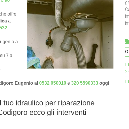
ronto
g
C
he offre
in
lica
a
i
532
Eugenio a
o
 su 7 a
Id
e
2
Id
odigoro Eugenio al
0532 050010
e
320 5590333
oggi
l tuo idraulico per riparazione
odigoro ecco gli interventi