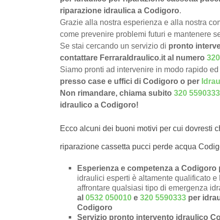
riparazione idraulica a Codigoro
.
Grazie alla nostra esperienza e alla nostra com
come prevenire problemi futuri e mantenere sem
Se stai cercando un servizio di
pronto interve
contattare FerraraIdraulico.it al numero
320
Siamo pronti ad intervenire in modo rapido ed 
presso case e uffici di Codigoro o per
Idra
Non rimandare, chiama subito
320 5590333
idraulico a Codigoro!
Ecco alcuni dei buoni motivi per cui dovresti c
riparazione cassetta pucci perde acqua Codig
Esperienza e competenza a Codigoro pe
idraulici esperti è altamente qualificato 
affrontare qualsiasi tipo di emergenza id
al
0532 050010
e
320 5590333
per idra
Codigoro
Servizio pronto intervento idraulico C