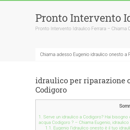
Vai
al
Pronto Intervento I
contenuto
Pronto Intervento Idraulico Ferrara – Chiama
Chiama adesso Eugenio idraulico onesto a F
idraulico per riparazione
Codigoro
Somm
1.
Serve un idraulico a Codigoro? Hai bisogno d
acqua Codigoro ? – Chiama Eugenio, idraulic
1.1.
Eugenio l’idraulico onesto è il tuo idra