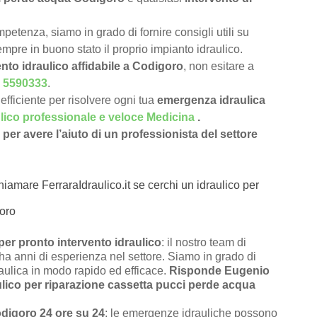
petenza, siamo in grado di fornire consigli utili su
pre in buono stato il proprio impianto idraulico.
nto idraulico affidabile a Codigoro
, non esitare a
 5590333
.
efficiente per risolvere ogni tua
emergenza idraulica
ulico professionale e veloce Medicina
.
per avere l’aiuto di un professionista del settore
hiamare FerraraIdraulico.it se cerchi un idraulico per
oro
r pronto intervento idraulico
: il nostro team di
e ha anni di esperienza nel settore. Siamo in grado di
raulica in modo rapido ed efficace.
Risponde Eugenio
ulico per riparazione cassetta pucci perde acqua
odigoro 24 ore su 24
: le emergenze idrauliche possono