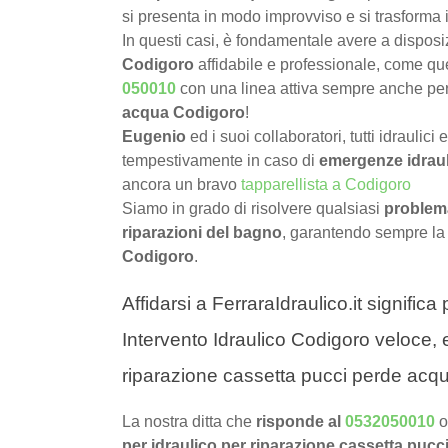
si presenta in modo improvviso e si trasforma 
In questi casi, è fondamentale avere a dispos
Codigoro
affidabile e professionale, come que
050010
con una linea attiva sempre anche pe
acqua Codigoro
!
Eugenio
ed i suoi collaboratori, tutti idraulici
tempestivamente in caso di
emergenze idrau
ancora un bravo
tapparellista a Codigoro
Siamo in grado di risolvere qualsiasi
problema
riparazioni del bagno
, garantendo sempre la
Codigoro
.
Affidarsi a FerraraIdraulico.it signific
Intervento Idraulico Codigoro veloce, e
riparazione cassetta pucci perde acqu
La nostra ditta che
risponde al
0532050010
o
per idraulico per riparazione cassetta puc