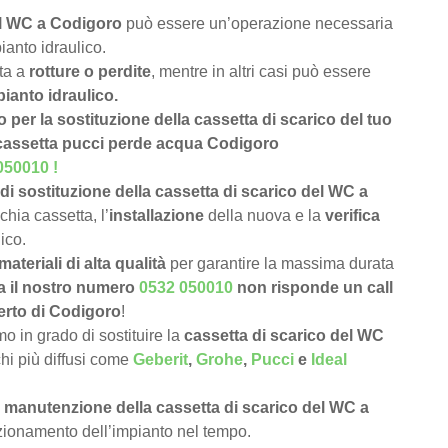
del WC a Codigoro
può essere un’operazione necessaria
ianto idraulico.
uta a
rotture o perdite
, mentre in altri casi può essere
pianto idraulico.
o per la sostituzione della cassetta di scarico del tuo
 cassetta pucci perde acqua Codigoro
050010
!
di sostituzione della cassetta di scarico del WC a
chia cassetta, l’
installazione
della nuova e la
verifica
ico.
materiali di alta qualità
per garantire la massima durata
a il nostro numero
0532 050010
non risponde un call
perto di Codigoro
!
 in grado di sostituire la
cassetta di scarico del WC
chi più diffusi come
Geberit
,
Grohe
,
Pucci
e
Ideal
e
manutenzione della cassetta di scarico del WC a
unzionamento dell’impianto nel tempo.