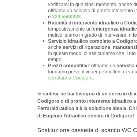
verificarsi in qualsiasi momento, anche du
offriamo un servizio di pronto intervento i
e
320 5590333
Rapidità di intervento idraulico a Cod
tempestivamente un’
emergenza idrauli
motivo, siamo in grado di intervenire in
t
Servizio idraulico completo a Codigor
anche
servizi di riparazione
,
manutenz
In questo modo, ci assicuriamo che il tuo 
tempo.
Prezzi competitivi
: offriamo un
servizio 
forniamo preventivi per permetterti di valu
serratura a Codigoro
.
In sintesi, se hai bisogno di un servizio di
Codigoro o di pronto intervento idraulico a
FerraraIdraulico.it è la soluzione ideale. 
di Eugenio l’idraulico onesto di Codigoro!
Sostituzione cassetta di scarico WC C