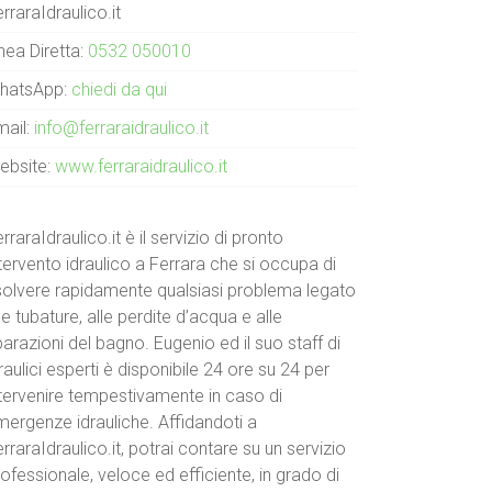
rraraIdraulico.it
nea Diretta:
0532 050010
hatsApp:
chiedi da qui
mail:
info@ferraraidraulico.it
ebsite:
www.ferraraidraulico.it
rraraIdraulico.it è il servizio di pronto
tervento idraulico a Ferrara che si occupa di
isolvere rapidamente qualsiasi problema legato
le tubature, alle perdite d’acqua e alle
parazioni del bagno. Eugenio ed il suo staff di
raulici esperti è disponibile 24 ore su 24 per
ntervenire tempestivamente in caso di
mergenze idrauliche. Affidandoti a
rraraIdraulico.it, potrai contare su un servizio
ofessionale, veloce ed efficiente, in grado di