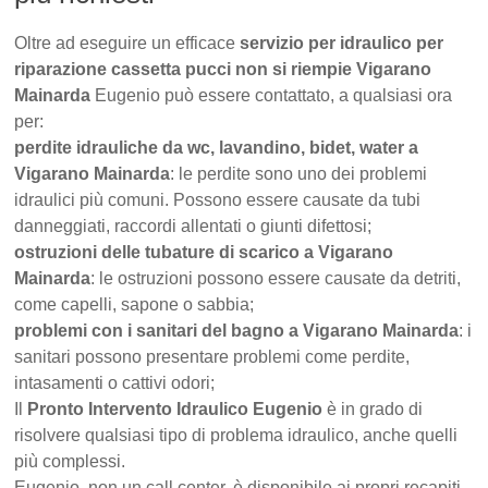
Oltre ad eseguire un efficace
servizio per idraulico per
riparazione cassetta pucci non si riempie Vigarano
Mainarda
Eugenio può essere contattato, a qualsiasi ora
per:
perdite idrauliche da wc, lavandino, bidet, water a
Vigarano Mainarda
: le perdite sono uno dei problemi
idraulici più comuni. Possono essere causate da tubi
danneggiati, raccordi allentati o giunti difettosi;
ostruzioni delle tubature di scarico a Vigarano
Mainarda
: le ostruzioni possono essere causate da detriti,
come capelli, sapone o sabbia;
problemi con i sanitari del bagno a Vigarano Mainarda
: i
sanitari possono presentare problemi come perdite,
intasamenti o cattivi odori;
Il
Pronto Intervento Idraulico Eugenio
è in grado di
risolvere qualsiasi tipo di problema idraulico, anche quelli
più complessi.
Eugenio, non un call center, è disponibile ai propri recapiti