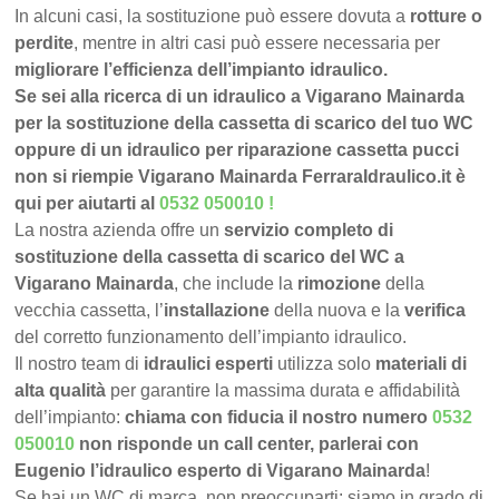
In alcuni casi, la sostituzione può essere dovuta a
rotture o
perdite
, mentre in altri casi può essere necessaria per
migliorare l’efficienza dell’impianto idraulico.
Se sei alla ricerca di un idraulico a Vigarano Mainarda
per la sostituzione della cassetta di scarico del tuo WC
oppure di un idraulico per riparazione cassetta pucci
non si riempie Vigarano Mainarda FerraraIdraulico.it è
qui per aiutarti al
0532 050010
!
La nostra azienda offre un
servizio completo di
sostituzione della cassetta di scarico del WC a
Vigarano Mainarda
, che include la
rimozione
della
vecchia cassetta, l’
installazione
della nuova e la
verifica
del corretto funzionamento dell’impianto idraulico.
Il nostro team di
idraulici esperti
utilizza solo
materiali di
alta qualità
per garantire la massima durata e affidabilità
dell’impianto:
chiama con fiducia il nostro numero
0532
050010
non risponde un call center, parlerai con
Eugenio l’idraulico esperto di Vigarano Mainarda
!
Se hai un WC di marca, non preoccuparti: siamo in grado di