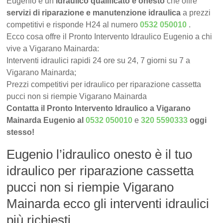
Eugenio è un
idraulico qualificato e onesto
che offre
servizi di riparazione e manutenzione idraulica
a prezzi
competitivi e risponde H24 al numero
0532 050010
.
Ecco cosa offre il Pronto Intervento Idraulico Eugenio a chi
vive a Vigarano Mainarda:
Interventi idraulici rapidi 24 ore su 24, 7 giorni su 7 a
Vigarano Mainarda;
Prezzi competitivi per idraulico per riparazione cassetta
pucci non si riempie Vigarano Mainarda
Contatta il Pronto Intervento Idraulico a Vigarano
Mainarda Eugenio al
0532 050010
e
320 5590333
oggi
stesso!
Eugenio l’idraulico onesto è il tuo
idraulico per riparazione cassetta
pucci non si riempie Vigarano
Mainarda ecco gli interventi idraulici
più richiesti