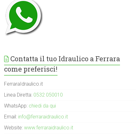
Contatta il tuo Idraulico a Ferrara
come preferisci!
FerraraIdraulico.it
Linea Diretta:
0532 050010
WhatsApp:
chiedi da qui
Email:
info@ferraraidraulico.it
Website:
www.ferraraidraulico.it