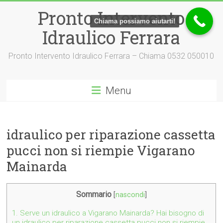
Vai
Pronto Intervento
al
Chiama possiamo aiutarti!
contenuto
Idraulico Ferrara
Pronto Intervento Idraulico Ferrara – Chiama 0532 050010
Menu
idraulico per riparazione cassetta
pucci non si riempie Vigarano
Mainarda
Sommario
[
nascondi
]
1.
Serve un idraulico a Vigarano Mainarda? Hai bisogno di
un idraulico per riparazione cassetta pucci non si riempie