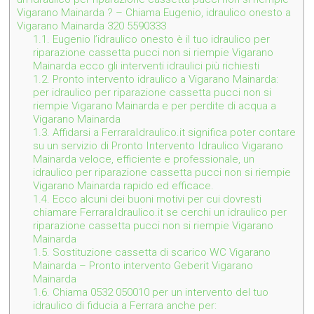
Vigarano Mainarda ? – Chiama Eugenio, idraulico onesto a
Vigarano Mainarda 320 5590333
1.1.
Eugenio l’idraulico onesto è il tuo idraulico per
riparazione cassetta pucci non si riempie Vigarano
Mainarda ecco gli interventi idraulici più richiesti
1.2.
Pronto intervento idraulico a Vigarano Mainarda:
per idraulico per riparazione cassetta pucci non si
riempie Vigarano Mainarda e per perdite di acqua a
Vigarano Mainarda
1.3.
Affidarsi a FerraraIdraulico.it significa poter contare
su un servizio di Pronto Intervento Idraulico Vigarano
Mainarda veloce, efficiente e professionale, un
idraulico per riparazione cassetta pucci non si riempie
Vigarano Mainarda rapido ed efficace.
1.4.
Ecco alcuni dei buoni motivi per cui dovresti
chiamare FerraraIdraulico.it se cerchi un idraulico per
riparazione cassetta pucci non si riempie Vigarano
Mainarda
1.5.
Sostituzione cassetta di scarico WC Vigarano
Mainarda – Pronto intervento Geberit Vigarano
Mainarda
1.6.
Chiama 0532 050010 per un intervento del tuo
idraulico di fiducia a Ferrara anche per: