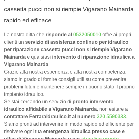
cassetta pucci non si riempie Vigarano Mainarda
rapido ed efficace.
La nostra ditta che
risponde al
0532050010
offre ai propri
clienti un
servizio di assistenza continuo per idraulico
per riparazione cassetta pucci non si riempie Vigarano
Mainarda
e qualsiasi
intervento di riparazione idraulica a
Vigarano Mainarda
.
Grazie alla nostra esperienza e alla nostra competenza,
siamo in grado di fornire consigli utili su come prevenire
problemi futuri e mantenere sempre in buono stato il proprio
impianto idraulico.
Se stai cercando un servizio di
pronto intervento
idraulico affidabile a Vigarano Mainarda
, non esitare a
contattare FerraraIdraulico.it al numero
320 5590333
.
Siamo pronti ad intervenire in modo rapido ed efficiente per
risolvere ogni tua
emergenza idraulica presso case e
uffici di Vigarano Mainarda o per
idraulico pronto