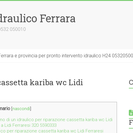
draulico Ferrara
 0532 050010
errara e provincia per pronto intervento idraulico H24 0532050
cassetta kariba wc Lidi
C
ario
[
nascondi
]
no di un idraulico per riparazione cassetta kariba wc Lidi
F
 a Lidi Ferraresi 320 5590333
lico per riparazione cassetta kariba wc Lidi Ferraresi