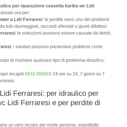
aulico per riparazione cassetta kariba wc Lidi
lsiasi ora per:
ater a Lidi Ferraresi
: le perdite sono uno dei problemi
tubi danneggiati, raccordi allentati o giunti difettosi;
erraresi
: le ostruzioni possono essere causate da detriti,
raresi
: i sanitari possono presentare problemi come
rado di risolvere qualsiasi tipo di problema idraulico,
opri recapiti
0532 050010
24 ore su 24, 7 giorni su 7
erraresi.
Lidi Ferraresi: per idraulico per
c Lidi Ferraresi e per perdite di
ere un vero incubo per molte persone, soprattutto