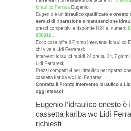
Ferraresi
, non esitare a contattare il
Pronto In
Idraulico Ferrara
Eugenio.
Eugenio è un
idraulico qualificato e onesto
c
servizi di riparazione e manutenzione idrau
prezzi competitivi e risponde H24 al numero
0
050010
.
Ecco cosa offre il Pronto Intervento Idraulico 
chi vive a Lidi Ferraresi:
Interventi idraulici rapidi 24 ore su 24, 7 giorni
Lidi Ferraresi;
Prezzi competitivi per idraulico per riparazion
cassetta kariba wc Lidi Ferraresi
Contatta il Pronto Intervento Idraulico a Li
oggi stesso!
Eugenio l’idraulico onesto è i
cassetta kariba wc Lidi Ferrar
richiesti