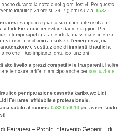
anche durante la notte o nei giorni festivi. Per questo
rvento idraulico 24 ore su 24, 7 giorni su 7 al
0532
Ferraresi
: sappiamo quanto sia importante risolvere
 a Lidi Ferraresi
per evitare danni maggiori. Per
ire in
tempi rapidi
, garantendo la massima efficienza.
aresi
: non ci limitiamo a risolvere l’
emergenza
, ma
anutenzione
e
sostituzione di impianti idraulici a
riamo che il tuo impianto idraulico funzioni
di alto livello a prezzi competitivi e trasparenti
. Inoltre,
tare le nostre tariffe in anticipo anche per
sostituzione
idraulico per riparazione cassetta kariba wc Lidi
Lidi Ferraresi affidabile e professionale,
Chiama subito al numero
0532 050010
per avere l’aiuto
si!
di Ferraresi – Pronto intervento Geberit Lidi