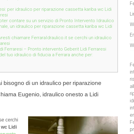
Fe
esi: per idraulico per riparazione cassetta kariba wc Lidi
Li
resi
 poter contare su un servizio di Pronto Intervento Idraulico
W
nale, un idraulico per riparazione cassetta kariba wc Lidi
E
resti chiamare FerraraIdraulico.it se cerchi un idraulico
aresi
W
 Ferraresi – Pronto intervento Geberit Lidi Ferraresi
l tuo idraulico di fiducia a Ferrara anche per:
Fe
in
r
i bisogno di un idraulico per riparazione
al
ri
Chiama Eugenio, idraulico onesto a Lidi
id
i
e
se cerchi
Fe
 wc Lidi
pr