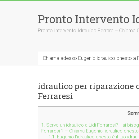
Vai
al
Pronto Intervento I
contenuto
Pronto Intervento Idraulico Ferrara – Chiama
Chiama adesso Eugenio idraulico onesto a F
idraulico per riparazione 
Ferraresi
Somm
1.
Serve un idraulico a Lidi Ferraresi? Hai bisog
Ferraresi ? – Chiama Eugenio, idraulico onesto
1.1.
Eugenio l’idraulico onesto è il tuo idrau