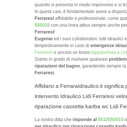
quando si presenta in modo improvviso e si tr
In questi casi, è fondamentale avere a dispos
Ferraresi
affidabile e professionale, come quel
050010
con una linea attiva sempre anche pe
Ferraresi
!
Eugenio
ed i suoi collaboratori, tutti idraulici
tempestivamente in caso di
emergenze idraul
Ferraresi
o ancora un bravo
tapparellista a Lid
Siamo in grado di risolvere qualsiasi
problema
riparazioni del bagno
, garantendo sempre la
Ferraresi
.
Affidarsi a FerraraIdraulico.it signific
Intervento Idraulico Lidi Ferraresi velo
riparazione cassetta kariba wc Lidi Fer
La nostra ditta che
risponde al
0532050010
o
per idraulico per riparazione cassetta karib