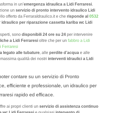
asforma in un’
emergenza idraulica a Lidi Ferraresi
.
izione un
servizio di pronto intervento idraulico Lidi
lo offerto da FerraraIdraulico.it e che
risponde al
0532
r
idraulico per riparazione cassetta kariba wc Lidi
 esperti, sono
disponibili 24 ore su 24
per intervenire
iche a Lidi Ferraresi
oltre che per un
fabbro a Lidi
i Ferraresi
 legato alle tubature
, alle
perdite d’acqua
e alle
 massima qualità dei nostri
interventi idraulici a Lidi
a poter contare su un servizio di Pronto
ce, efficiente e professionale, un idraulico per
raresi rapido ed efficace.
ffre ai propri clienti un
servizio di assistenza continuo
a wc Lidi Ferraresi
e qualsiasi
intervento di