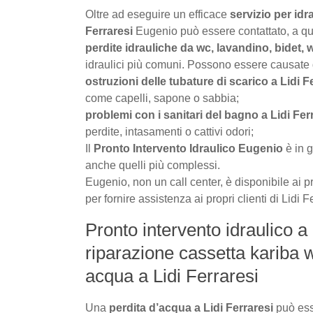
Oltre ad eseguire un efficace
servizio per idr
Ferraresi
Eugenio può essere contattato, a qua
perdite idrauliche da wc, lavandino, bidet, w
idraulici più comuni. Possono essere causate da 
ostruzioni delle tubature di scarico a Lidi F
come capelli, sapone o sabbia;
problemi con i sanitari del bagno a Lidi Fer
perdite, intasamenti o cattivi odori;
Il
Pronto Intervento Idraulico Eugenio
è in g
anche quelli più complessi.
Eugenio, non un call center, è disponibile ai pr
per fornire assistenza ai propri clienti di Lidi F
Pronto intervento idraulico a 
riparazione cassetta kariba w
acqua a Lidi Ferraresi
Una
perdita d’acqua a Lidi Ferraresi
può ess