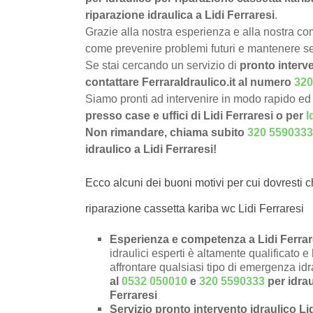
riparazione idraulica a Lidi Ferraresi
.
Grazie alla nostra esperienza e alla nostra com
come prevenire problemi futuri e mantenere sem
Se stai cercando un servizio di
pronto interve
contattare FerraraIdraulico.it al numero
320
Siamo pronti ad intervenire in modo rapido ed 
presso case e uffici di Lidi Ferraresi o per
I
Non rimandare, chiama subito
320 5590333
idraulico a Lidi Ferraresi!
Ecco alcuni dei buoni motivi per cui dovresti c
riparazione cassetta kariba wc Lidi Ferraresi
Esperienza e competenza a Lidi Ferrare
idraulici esperti è altamente qualificato 
affrontare qualsiasi tipo di emergenza id
al
0532 050010
e
320 5590333
per idrau
Ferraresi
Servizio pronto intervento idraulico Li