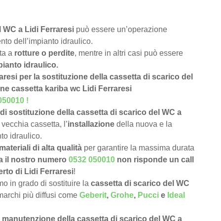
l WC a Lidi Ferraresi
può essere un’operazione
nto dell’impianto idraulico.
uta a
rotture o perdite
, mentre in altri casi può essere
pianto idraulico.
raresi per la sostituzione della cassetta di scarico del
ne cassetta kariba wc Lidi Ferraresi
050010
!
di sostituzione della cassetta di scarico del WC a
 vecchia cassetta, l’
installazione
della nuova e la
to idraulico.
materiali di alta qualità
per garantire la massima durata
a il nostro numero
0532 050010
non risponde un call
rto di Lidi Ferraresi
!
 in grado di sostituire la
cassetta di scarico del WC
i marchi più diffusi come
Geberit
,
Grohe
,
Pucci
e
Ideal
e
manutenzione della cassetta di scarico del WC a