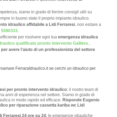
petenza, siamo in grado di fornire consigli utili su
pre in buono stato il proprio impianto idraulico.
nto idraulico affidabile a Lidi Ferraresi
, non esitare a
 5590333
.
efficiente per risolvere ogni tua
emergenza idraulica
draulico qualificato pronto intervento Galliera
.
per avere l’aiuto di un professionista del settore
hiamare FerraraIdraulico.it se cerchi un idraulico per
si per pronto intervento idraulico
: il nostro team di
e ha anni di esperienza nel settore. Siamo in grado di
raulica in modo rapido ed efficace.
Risponde Eugenio
lico per riparazione cassetta kariba wc Lidi
di Ferraresi 24 ore su 24
: le emergenze idrauliche