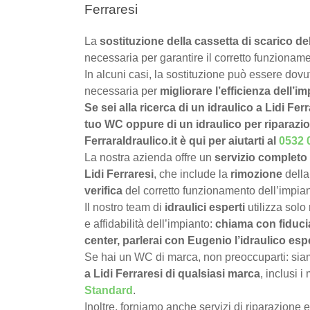
Ferraresi
La
sostituzione della cassetta di scarico de
necessaria per garantire il corretto funzioname
In alcuni casi, la sostituzione può essere dov
necessaria per
migliorare l’efficienza dell’im
Se sei alla ricerca di un idraulico a Lidi Fer
tuo WC oppure di un idraulico per riparazio
FerraraIdraulico.it è qui per aiutarti al
0532 
La nostra azienda offre un
servizio completo 
Lidi Ferraresi
, che include la
rimozione
della
verifica
del corretto funzionamento dell’impian
Il nostro team di
idraulici esperti
utilizza solo
e affidabilità dell’impianto:
chiama con fiduci
center, parlerai con Eugenio l’idraulico espe
Se hai un WC di marca, non preoccuparti: siamo
a Lidi Ferraresi di qualsiasi marca
, inclusi 
Standard
.
Inoltre, forniamo anche servizi di riparazione 