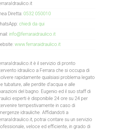
rraraIdraulico.it
nea Diretta:
0532 050010
hatsApp:
chiedi da qui
mail:
info@ferraraidraulico.it
ebsite:
www.ferraraidraulico.it
rraraIdraulico.it è il servizio di pronto
tervento idraulico a Ferrara che si occupa di
isolvere rapidamente qualsiasi problema legato
le tubature, alle perdite d’acqua e alle
parazioni del bagno. Eugenio ed il suo staff di
raulici esperti è disponibile 24 ore su 24 per
ntervenire tempestivamente in caso di
mergenze idrauliche. Affidandoti a
rraraIdraulico.it, potrai contare su un servizio
ofessionale, veloce ed efficiente, in grado di