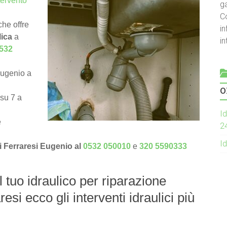
tervento
g
C
he offre
in
lica
a
i
532
Eugenio a
o
 su 7 a
Id
e
2
Id
di Ferraresi Eugenio al
0532 050010
e
320 5590333
l tuo idraulico per riparazione
esi ecco gli interventi idraulici più