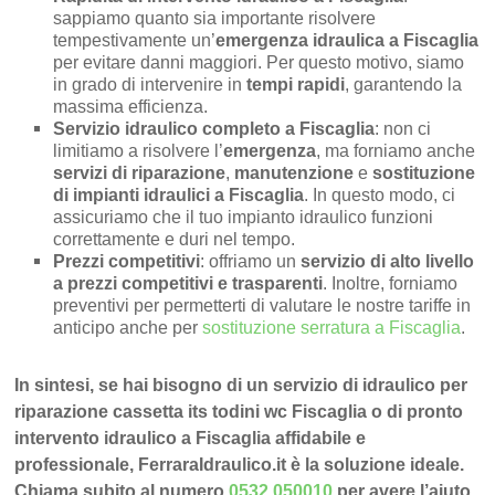
sappiamo quanto sia importante risolvere
tempestivamente un’
emergenza idraulica a Fiscaglia
per evitare danni maggiori. Per questo motivo, siamo
in grado di intervenire in
tempi rapidi
, garantendo la
massima efficienza.
Servizio idraulico completo a Fiscaglia
: non ci
limitiamo a risolvere l’
emergenza
, ma forniamo anche
servizi di riparazione
,
manutenzione
e
sostituzione
di impianti idraulici a Fiscaglia
. In questo modo, ci
assicuriamo che il tuo impianto idraulico funzioni
correttamente e duri nel tempo.
Prezzi competitivi
: offriamo un
servizio di alto livello
a prezzi competitivi e trasparenti
. Inoltre, forniamo
preventivi per permetterti di valutare le nostre tariffe in
anticipo anche per
sostituzione serratura a Fiscaglia
.
In sintesi, se hai bisogno di un servizio di idraulico per
riparazione cassetta its todini wc Fiscaglia o di pronto
intervento idraulico a Fiscaglia affidabile e
professionale, FerraraIdraulico.it è la soluzione ideale.
Chiama subito al numero
0532 050010
per avere l’aiuto