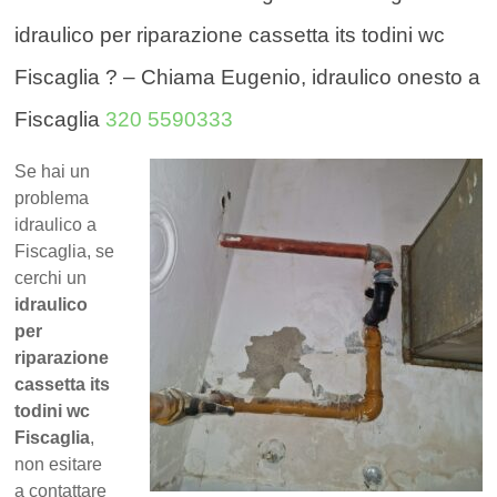
idraulico per riparazione cassetta its todini wc
Fiscaglia ? – Chiama Eugenio, idraulico onesto a
Fiscaglia
320 5590333
Se hai un
problema
idraulico a
Fiscaglia, se
cerchi un
idraulico
per
riparazione
cassetta its
todini wc
Fiscaglia
,
non esitare
a contattare