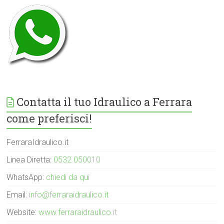
Contatta il tuo Idraulico a Ferrara
come preferisci!
FerraraIdraulico.it
Linea Diretta:
0532 050010
WhatsApp:
chiedi da qui
Email:
info@ferraraidraulico.it
Website:
www.ferraraidraulico.it