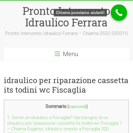
Vai
Pronto Intervento
al
Chiama possiamo aiutarti!
contenuto
Idraulico Ferrara
Pronto Intervento Idraulico Ferrara – Chiama 0532 050010
Menu
idraulico per riparazione cassetta
its todini wc Fiscaglia
Sommario
[
nascondi
]
1.
Serve un idraulico a Fiscaglia? Hai bisogno di un
idraulico per riparazione cassetta its todini wc Fiscaglia ?
– Chiama Eugenio, idraulico onesto a Fiscaglia 320