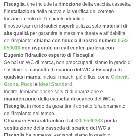
Fiscaglia
, che include la
rimozione
della vecchia cassetta,
l’
installazione
della nuova e la
verifica
del corretto
funzionamento dell’impianto idraulico.
Il nostro team di
idraulici esperti
utilizza solo
materiali di
alta qualità
per garantire la massima durata e affidabilità
dell’impianto:
chiama con fiducia il nostro numero
0532
050010
non risponde un call center, parlerai con
Eugenio l’idraulico esperto di Fiscaglia
!
Se hai un WC di marca, non preoccuparti: siamo in grado di
sostituire la
cassetta di scarico del WC a Fiscaglia di
qualsiasi marca
, inclusi i marchi più diffusi come
Geberit
,
Grohe
,
Pucci
e
Ideal Standard
.
Inoltre, forniamo anche servizi di riparazione e
manutenzione della cassetta di scarico del WC a
Fiscaglia
, in modo da garantire il corretto funzionamento
dell’impianto nel tempo.
Chiamare FerraraIdraulico.it al
320 5590333
per la
sostituzione della cassetta di scarico del WC a
Fiscaglia
ha numerosi vantaggi: siamo in grado di