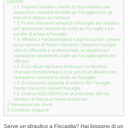
5590333
1.1.
Eugenio l’idraulico onesto è il tuo idraulico per
riparazione cassetta its todini wc Fiscaglia ecco gli
interventi idraulici più richiesti
1.2.
Pronto intervento idraulico a Fiscaglia: per idraulico
per riparazione cassetta its todini wc Fiscaglia e per
perdite di acqua a Fiscaglia
1.3.
Affidarsi a FerraraIdraulico.it significa poter contare
su un servizio di Pronto Intervento Idraulico Fiscaglia
veloce, efficiente e professionale, un idraulico per
riparazione cassetta its todini wc Fiscaglia rapido ed
efficace.
1.4.
Ecco alcuni dei buoni motivi per cui dovresti
chiamare FerraraIdraulico.it se cerchi un idraulico per
riparazione cassetta its todini wc Fiscaglia
1.5.
Sostituzione cassetta di scarico WC Fiscaglia –
Pronto intervento Geberit Fiscaglia
1.6.
Chiama 0532 050010 per un intervento del tuo
idraulico di fiducia a Ferrara anche per:
2.
Recensioni dei clienti
3.
Domande frequenti
Serve un idraulico a Fiscaglia? Hai bisogno di un