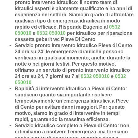
pronto intervento idraulico
: il nostro team di
idraulici esperti è altamente qualificato e ha anni di
esperienza nel settore. Siamo in grado di affrontare
qualsiasi tipo di emergenza idraulica in modo
rapido ed efficace.
Risponde Eugenio al
0532
050010
e
0532 050010
per idraulico per riparazione
cassetta geberit wc Pieve Di Cento
Servizio pronto intervento idraulico Pieve di Cento
24 ore su 24
: le emergenze idrauliche possono
verificarsi in qualsiasi momento, anche durante la
notte o nei giorni festivi. Per questo motivo,
offriamo un servizio di pronto intervento idraulico
24 ore su 24, 7 giorni su 7 al
0532 050010
e
0532
050010
Rapidità di intervento idraulico a Pieve di Cento
:
sappiamo quanto sia importante risolvere
tempestivamente un’
emergenza idraulica a Pieve
di Cento
per evitare danni maggiori. Per questo
motivo, siamo in grado di intervenire in
tempi
rapidi
, garantendo la massima efficienza.
Servizio idraulico completo a Pieve di Cento
: non
ci limitiamo a risolvere l’
emergenza
, ma forniamo
anche
servizi di riparazione
,
manutenzione
e