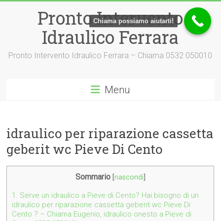
Vai
Pronto Intervento
al
Chiama possiamo aiutarti!
contenuto
Idraulico Ferrara
Pronto Intervento Idraulico Ferrara – Chiama 0532 050010
Menu
idraulico per riparazione cassetta
geberit wc Pieve Di Cento
Sommario
[
nascondi
]
1.
Serve un idraulico a Pieve di Cento? Hai bisogno di un
idraulico per riparazione cassetta geberit wc Pieve Di
Cento ? – Chiama Eugenio, idraulico onesto a Pieve di