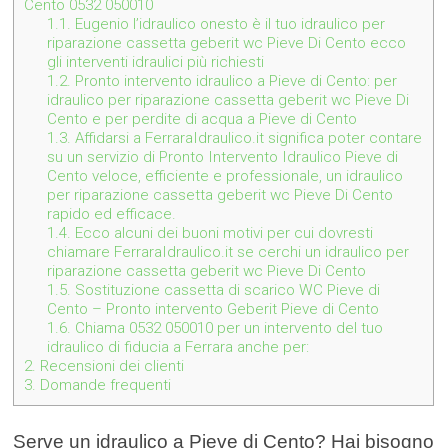
Cento 0532 050010
1.1.
Eugenio l’idraulico onesto è il tuo idraulico per
riparazione cassetta geberit wc Pieve Di Cento ecco
gli interventi idraulici più richiesti
1.2.
Pronto intervento idraulico a Pieve di Cento: per
idraulico per riparazione cassetta geberit wc Pieve Di
Cento e per perdite di acqua a Pieve di Cento
1.3.
Affidarsi a FerraraIdraulico.it significa poter contare
su un servizio di Pronto Intervento Idraulico Pieve di
Cento veloce, efficiente e professionale, un idraulico
per riparazione cassetta geberit wc Pieve Di Cento
rapido ed efficace.
1.4.
Ecco alcuni dei buoni motivi per cui dovresti
chiamare FerraraIdraulico.it se cerchi un idraulico per
riparazione cassetta geberit wc Pieve Di Cento
1.5.
Sostituzione cassetta di scarico WC Pieve di
Cento – Pronto intervento Geberit Pieve di Cento
1.6.
Chiama 0532 050010 per un intervento del tuo
idraulico di fiducia a Ferrara anche per:
2.
Recensioni dei clienti
3.
Domande frequenti
Serve un idraulico a Pieve di Cento? Hai bisogno