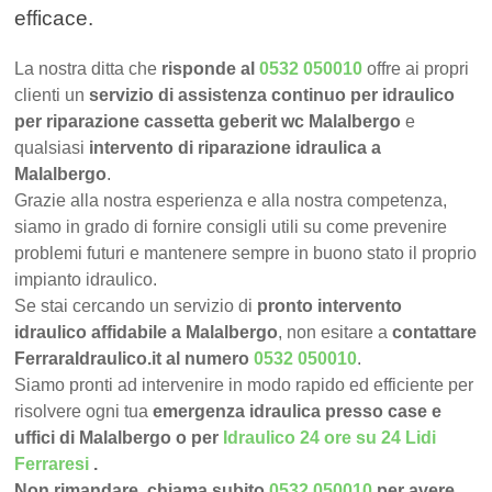
efficace.
La nostra ditta che
risponde al
0532 050010
offre ai propri
clienti un
servizio di assistenza continuo per idraulico
per riparazione cassetta geberit wc Malalbergo
e
qualsiasi
intervento di riparazione idraulica a
Malalbergo
.
Grazie alla nostra esperienza e alla nostra competenza,
siamo in grado di fornire consigli utili su come prevenire
problemi futuri e mantenere sempre in buono stato il proprio
impianto idraulico.
Se stai cercando un servizio di
pronto intervento
idraulico affidabile a Malalbergo
, non esitare a
contattare
FerraraIdraulico.it al numero
0532 050010
.
Siamo pronti ad intervenire in modo rapido ed efficiente per
risolvere ogni tua
emergenza idraulica presso case e
uffici di Malalbergo o per
Idraulico 24 ore su 24 Lidi
Ferraresi
.
Non rimandare, chiama subito
0532 050010
per avere