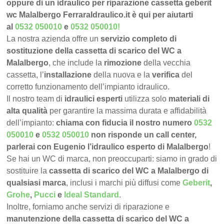
oppure di un idraulico per riparazione cassetta geberit
wc Malalbergo FerraraIdraulico.it è qui per aiutarti
al
0532 050010
e
0532 050010
!
La nostra azienda offre un
servizio completo di
sostituzione della cassetta di scarico del WC a
Malalbergo
, che include la
rimozione
della vecchia
cassetta, l’
installazione
della nuova e la
verifica
del
corretto funzionamento dell’impianto idraulico.
Il nostro team di
idraulici esperti
utilizza solo
materiali di
alta qualità
per garantire la massima durata e affidabilità
dell’impianto:
chiama con fiducia il nostro numero
0532
050010
e
0532 050010
non risponde un call center,
parlerai con Eugenio l’idraulico esperto di Malalbergo
!
Se hai un WC di marca, non preoccuparti: siamo in grado di
sostituire la
cassetta di scarico del WC a Malalbergo di
qualsiasi marca
, inclusi i marchi più diffusi come
Geberit
,
Grohe
,
Pucci
e
Ideal Standard
.
Inoltre, forniamo anche servizi di riparazione e
manutenzione della cassetta di scarico del WC a