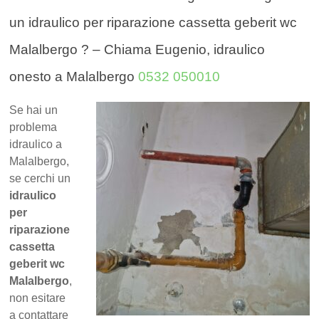
un idraulico per riparazione cassetta geberit wc
Malalbergo ? – Chiama Eugenio, idraulico
onesto a Malalbergo
0532 050010
Se hai un
problema
idraulico a
Malalbergo,
se cerchi un
idraulico
per
riparazione
cassetta
geberit wc
Malalbergo
,
non esitare
a contattare