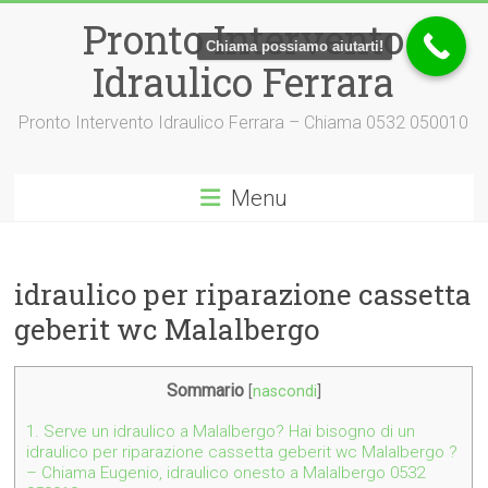
Vai
Pronto Intervento
al
Chiama possiamo aiutarti!
contenuto
Idraulico Ferrara
Pronto Intervento Idraulico Ferrara – Chiama 0532 050010
Menu
idraulico per riparazione cassetta
geberit wc Malalbergo
Sommario
[
nascondi
]
1.
Serve un idraulico a Malalbergo? Hai bisogno di un
idraulico per riparazione cassetta geberit wc Malalbergo ?
– Chiama Eugenio, idraulico onesto a Malalbergo 0532