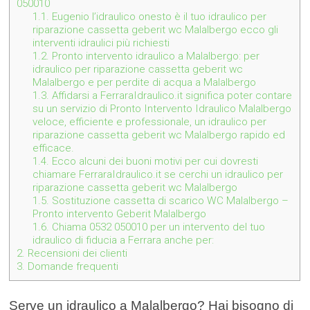
050010
1.1.
Eugenio l’idraulico onesto è il tuo idraulico per
riparazione cassetta geberit wc Malalbergo ecco gli
interventi idraulici più richiesti
1.2.
Pronto intervento idraulico a Malalbergo: per
idraulico per riparazione cassetta geberit wc
Malalbergo e per perdite di acqua a Malalbergo
1.3.
Affidarsi a FerraraIdraulico.it significa poter contare
su un servizio di Pronto Intervento Idraulico Malalbergo
veloce, efficiente e professionale, un idraulico per
riparazione cassetta geberit wc Malalbergo rapido ed
efficace.
1.4.
Ecco alcuni dei buoni motivi per cui dovresti
chiamare FerraraIdraulico.it se cerchi un idraulico per
riparazione cassetta geberit wc Malalbergo
1.5.
Sostituzione cassetta di scarico WC Malalbergo –
Pronto intervento Geberit Malalbergo
1.6.
Chiama 0532 050010 per un intervento del tuo
idraulico di fiducia a Ferrara anche per:
2.
Recensioni dei clienti
3.
Domande frequenti
Serve un idraulico a Malalbergo? Hai bisogno di