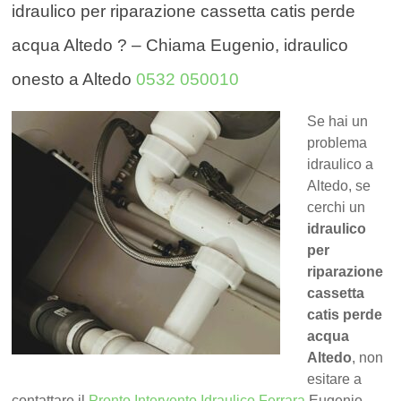
idraulico per riparazione cassetta catis perde
acqua Altedo ? – Chiama Eugenio, idraulico
onesto a Altedo
0532 050010
Se hai un
problema
idraulico a
Altedo, se
cerchi un
idraulico
per
riparazione
cassetta
catis perde
acqua
Altedo
, non
esitare a
contattare il
Pronto Intervento Idraulico Ferrara
Eugenio.