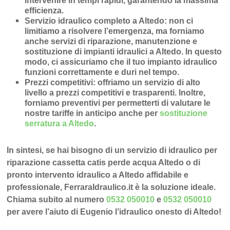
intervenire in
tempi rapidi
, garantendo la massima
efficienza.
Servizio idraulico completo a Altedo
: non ci
limitiamo a risolvere l’
emergenza
, ma forniamo
anche
servizi di riparazione
,
manutenzione
e
sostituzione di impianti idraulici a Altedo
. In questo
modo, ci assicuriamo che il tuo impianto idraulico
funzioni correttamente e duri nel tempo.
Prezzi competitivi
: offriamo un
servizio di alto
livello a prezzi competitivi e trasparenti
. Inoltre,
forniamo preventivi per permetterti di valutare le
nostre tariffe in anticipo anche per
sostituzione
serratura a Altedo
.
In sintesi, se hai bisogno di un servizio di idraulico per
riparazione cassetta catis perde acqua Altedo o di
pronto intervento idraulico a Altedo affidabile e
professionale, FerraraIdraulico.it è la soluzione ideale.
Chiama subito al numero
0532 050010
e
0532 050010
per avere l’aiuto di Eugenio l’idraulico onesto di Altedo!