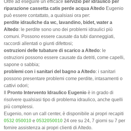
Oltre ad eseguire un efficace
servizio per idraulico per
riparazione cassetta catis perde acqua Altedo
Eugenio
può essere contattato, a qualsiasi ora per:
perdite idrauliche da wc, lavandino, bidet, water a
Altedo
: le perdite sono uno dei problemi idraulici più
comuni. Possono essere causate da tubi danneggiati,
raccordi allentati o giunti difettosi;
ostruzioni delle tubature di scarico a Altedo
: le
ostruzioni possono essere causate da detriti, come capelli,
sapone o sabbia;
problemi con i sanitari del bagno a Altedo
: i sanitari
possono presentare problemi come perdite, intasamenti o
cattivi odori;
Il
Pronto Intervento Idraulico Eugenio
è in grado di
risolvere qualsiasi tipo di problema idraulico, anche quelli
più complessi.
Eugenio, non un call center, è disponibile ai propri recapiti
0532 050010
e
0532050010
24 ore su 24, 7 giorni su 7 per
fornire assistenza ai propri clienti di Altedo.