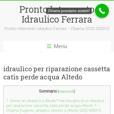
Vai
Pronto Intervento
al
Chiama possiamo aiutarti!
contenuto
Idraulico Ferrara
Pronto Intervento Idraulico Ferrara – Chiama 0532 050010
Menu
idraulico per riparazione cassetta
catis perde acqua Altedo
Sommario
[
nascondi
]
1.
Serve un idraulico a Altedo? Hai bisogno di un idraulico
per riparazione cassetta catis perde acqua Altedo ? –
Chiama Eugenio, idraulico onesto a Altedo 0532 050010