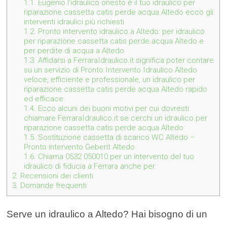
1.1.
Eugenio l’idraulico onesto è il tuo idraulico per
riparazione cassetta catis perde acqua Altedo ecco gli
interventi idraulici più richiesti
1.2.
Pronto intervento idraulico a Altedo: per idraulico
per riparazione cassetta catis perde acqua Altedo e
per perdite di acqua a Altedo
1.3.
Affidarsi a FerraraIdraulico.it significa poter contare
su un servizio di Pronto Intervento Idraulico Altedo
veloce, efficiente e professionale, un idraulico per
riparazione cassetta catis perde acqua Altedo rapido
ed efficace.
1.4.
Ecco alcuni dei buoni motivi per cui dovresti
chiamare FerraraIdraulico.it se cerchi un idraulico per
riparazione cassetta catis perde acqua Altedo
1.5.
Sostituzione cassetta di scarico WC Altedo –
Pronto intervento Geberit Altedo
1.6.
Chiama 0532 050010 per un intervento del tuo
idraulico di fiducia a Ferrara anche per:
2.
Recensioni dei clienti
3.
Domande frequenti
Serve un idraulico a Altedo? Hai bisogno di un