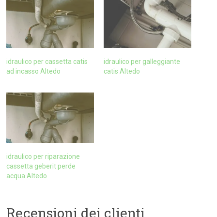
idraulico per cassetta catis
idraulico per galleggiante
ad incasso Altedo
catis Altedo
idraulico per riparazione
cassetta geberit perde
acqua Altedo
Recensioni dei clienti