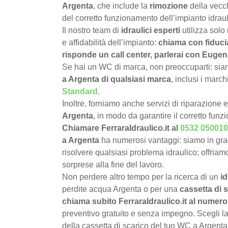
Argenta
, che include la
rimozione
della vecch
del corretto funzionamento dell’impianto idraul
Il nostro team di
idraulici esperti
utilizza solo
e affidabilità dell’impianto:
chiama con fiduci
risponde un call center, parlerai con Eugeni
Se hai un WC di marca, non preoccuparti: siamo
a Argenta di qualsiasi marca
, inclusi i marc
Standard
.
Inoltre, forniamo anche servizi di riparazione 
Argenta
, in modo da garantire il corretto fun
Chiamare FerraraIdraulico.it al
0532 050010
a Argenta
ha numerosi vantaggi: siamo in gr
risolvere qualsiasi problema idraulico; offriamo
sorprese alla fine del lavoro.
Non perdere altro tempo per la ricerca di un
i
perdite acqua Argenta o per una
cassetta di 
chiama subito FerraraIdraulico.it al numer
preventivo gratuito e senza impegno. Scegli la
della cassetta di scarico del tuo WC a Argenta