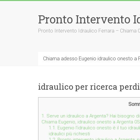
Vai
al
Pronto Intervento I
contenuto
Pronto Intervento Idraulico Ferrara – Chiama
Chiama adesso Eugenio idraulico onesto a F
idraulico per ricerca per
Somm
1.
Serve un idraulico a Argenta? Hai bisogno di
Chiama Eugenio, idraulico onesto a Argenta 0
1.1.
Eugenio l’idraulico onesto è il tuo idrau
idraulici più richiesti
1.2.
Pronto intervento idraulico a Argenta: 