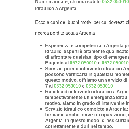
Non rimandare, chiama subito
0532 050010
idraulico a Argenta!
Ecco alcuni dei buoni motivi per cui dovresti c
ricerca perdite acqua Argenta
Esperienza e competenza a Argenta per
idraulici esperti è altamente qualificat
di affrontare qualsiasi tipo di emergen
Eugenio al
0532 050010
e
0532 050010
Servizio pronto intervento idraulico A
possono verificarsi in qualsiasi moment
questo motivo, offriamo un servizio di 
7 al
0532 050010
e
0532 050010
Rapidità di intervento idraulico a Arge
tempestivamente un’
emergenza idraul
motivo, siamo in grado di intervenire i
Servizio idraulico completo a Argenta
:
forniamo anche
servizi di riparazione
,
Argenta
. In questo modo, ci assicuriam
correttamente e duri nel tempo.