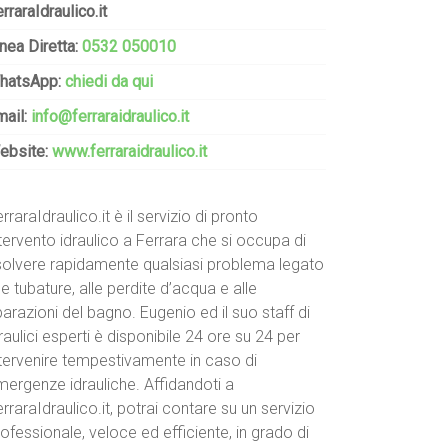
rraraIdraulico.it
nea Diretta:
0532 050010
hatsApp:
chiedi da qui
mail:
info@ferraraidraulico.it
ebsite:
www.ferraraidraulico.it
rraraIdraulico.it è il servizio di pronto
tervento idraulico a Ferrara che si occupa di
isolvere rapidamente qualsiasi problema legato
le tubature, alle perdite d’acqua e alle
parazioni del bagno. Eugenio ed il suo staff di
raulici esperti è disponibile 24 ore su 24 per
ntervenire tempestivamente in caso di
mergenze idrauliche. Affidandoti a
rraraIdraulico.it, potrai contare su un servizio
ofessionale, veloce ed efficiente, in grado di