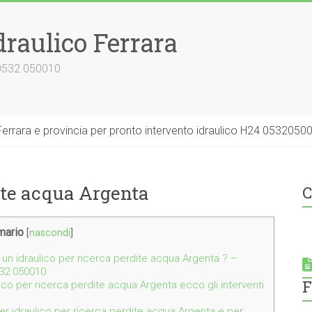
draulico Ferrara
 0532 050010
errara e provincia per pronto intervento idraulico H24 0532050
dite acqua Argenta
C
ario
[
nascondi
]
 un idraulico per ricerca perdite acqua Argenta ? –
532 050010
F
lico per ricerca perdite acqua Argenta ecco gli interventi
per idraulico per ricerca perdite acqua Argenta e per