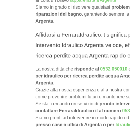
ancora un bravo
tapparellista a Argenta
Siamo in grado di risolvere qualsiasi
problema
riparazioni del bagno
, garantendo sempre la
Argenta
.
Affidarsi a FerraraIdraulico.it signific
Intervento Idraulico Argenta veloce, ef
ricerca perdite acqua Argenta rapido e
La nostra ditta che
risponde al
0532 050010
per idraulico per ricerca perdite acqua Arg
Argenta
.
Grazie alla nostra esperienza e alla nostra com
come prevenire problemi futuri e mantenere sem
Se stai cercando un servizio di
pronto interve
contattare FerraraIdraulico.it al numero
053
Siamo pronti ad intervenire in modo rapido ed 
presso case e uffici di Argenta o per
Idrauli