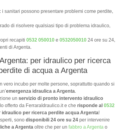
: i sanitari possono presentare problemi come perdite,
rado di risolvere qualsiasi tipo di problema idraulico,
opri recapiti
0532 050010
e
0532050010
24 ore su 24,
ienti di Argenta.
 Argenta: per idraulico per ricerca
perdite di acqua a Argenta
n vero incubo per molte persone, soprattutto quando si
un’
emergenza idraulica a Argenta
.
izione un
servizio di pronto intervento idraulico
o offerto da FerraraIdraulico.it e che
risponde al
0532
r
idraulico per ricerca perdite acqua Argenta
!
 esperti, sono
disponibili 24 ore su 24
per intervenire
liche a Argenta
oltre che per un
fabbro a Argenta
o