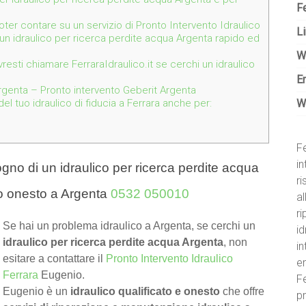
Fe
 poter contare su un servizio di Pronto Intervento Idraulico
Li
 un idraulico per ricerca perdite acqua Argenta rapido ed
W
resti chiamare FerraraIdraulico.it se cerchi un idraulico
E
genta – Pronto intervento Geberit Argenta
W
l tuo idraulico di fiducia a Ferrara anche per:
Fe
in
gno di un idraulico per ricerca perdite acqua
r
o onesto a Argenta
0532 050010
al
ri
Se hai un problema idraulico a Argenta, se cerchi un
id
idraulico per ricerca perdite acqua Argenta
, non
i
esitare a contattare il
Pronto Intervento Idraulico
e
Ferrara
Eugenio.
Fe
Eugenio è un
idraulico qualificato e onesto
che offre
pr