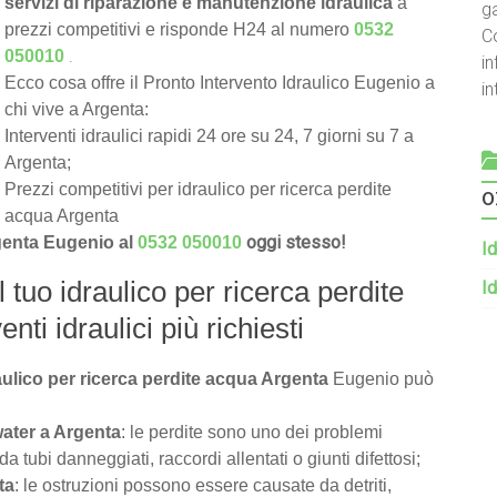
servizi di riparazione e manutenzione idraulica
a
g
prezzi competitivi e risponde H24 al numero
0532
C
.
050010
in
Ecco cosa offre il Pronto Intervento Idraulico Eugenio a
i
chi vive a Argenta:
Interventi idraulici rapidi 24 ore su 24, 7 giorni su 7 a
Argenta;
o
Prezzi competitivi per idraulico per ricerca perdite
acqua Argenta
oggi stesso!
rgenta Eugenio al
0532 050010
Id
l tuo idraulico per ricerca perdite
Id
nti idraulici più richiesti
aulico per ricerca perdite acqua Argenta
Eugenio può
water a Argenta
: le perdite sono uno dei problemi
tubi danneggiati, raccordi allentati o giunti difettosi;
ta
: le ostruzioni possono essere causate da detriti,