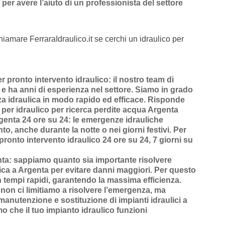
per avere l’aiuto di un professionista del settore
hiamare FerraraIdraulico.it se cerchi un idraulico per
 pronto intervento idraulico
: il nostro team di
o e ha anni di esperienza nel settore. Siamo in grado
za idraulica in modo rapido ed efficace.
Risponde
per idraulico per ricerca perdite acqua Argenta
rgenta 24 ore su 24
: le emergenze idrauliche
o, anche durante la notte o nei giorni festivi. Per
pronto intervento idraulico 24 ore su 24, 7 giorni su
nta
: sappiamo quanto sia importante risolvere
ica a Argenta
per evitare danni maggiori. Per questo
n
tempi rapidi
, garantendo la massima efficienza.
 non ci limitiamo a risolvere l’
emergenza
, ma
manutenzione
e
sostituzione di impianti idraulici a
o che il tuo impianto idraulico funzioni