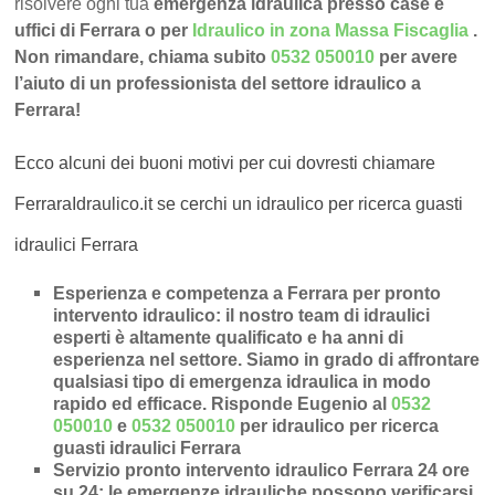
risolvere ogni tua
emergenza idraulica presso case e
uffici di Ferrara o per
Idraulico in zona Massa Fiscaglia
.
Non rimandare, chiama subito
0532 050010
per avere
l’aiuto di un professionista del settore idraulico a
Ferrara!
Ecco alcuni dei buoni motivi per cui dovresti chiamare
FerraraIdraulico.it se cerchi un idraulico per ricerca guasti
idraulici Ferrara
Esperienza e competenza a Ferrara per pronto
intervento idraulico
: il nostro team di idraulici
esperti è altamente qualificato e ha anni di
esperienza nel settore. Siamo in grado di affrontare
qualsiasi tipo di emergenza idraulica in modo
rapido ed efficace.
Risponde Eugenio al
0532
050010
e
0532 050010
per idraulico per ricerca
guasti idraulici Ferrara
Servizio pronto intervento idraulico Ferrara 24 ore
su 24
: le emergenze idrauliche possono verificarsi