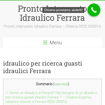
Vai
Pronto Intervento
al
Chiama possiamo aiutarti!
contenuto
Idraulico Ferrara
Pronto Intervento Idraulico Ferrara – Chiama 0532 050010
Menu
idraulico per ricerca guasti
idraulici Ferrara
Sommario
[
nascondi
]
1.
Serve un idraulico a Ferrara? Hai bisogno di un idraulico
per ricerca guasti idraulici Ferrara ? – Chiama Eugenio,
idraulico onesto a Ferrara 0532 050010