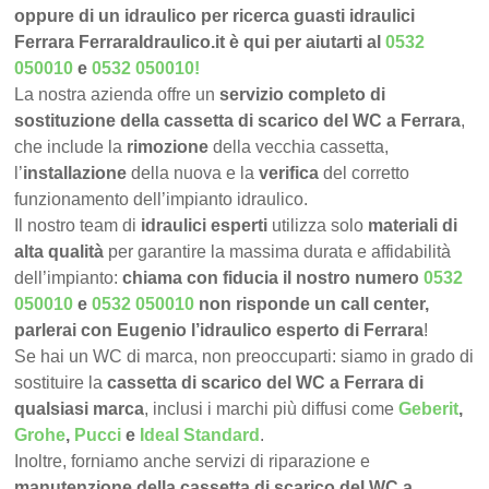
oppure di un idraulico per ricerca guasti idraulici
Ferrara FerraraIdraulico.it è qui per aiutarti al
0532
050010
e
0532 050010
!
La nostra azienda offre un
servizio completo di
sostituzione della cassetta di scarico del WC a Ferrara
,
che include la
rimozione
della vecchia cassetta,
l’
installazione
della nuova e la
verifica
del corretto
funzionamento dell’impianto idraulico.
Il nostro team di
idraulici esperti
utilizza solo
materiali di
alta qualità
per garantire la massima durata e affidabilità
dell’impianto:
chiama con fiducia il nostro numero
0532
050010
e
0532 050010
non risponde un call center,
parlerai con Eugenio l’idraulico esperto di Ferrara
!
Se hai un WC di marca, non preoccuparti: siamo in grado di
sostituire la
cassetta di scarico del WC a Ferrara di
qualsiasi marca
, inclusi i marchi più diffusi come
Geberit
,
Grohe
,
Pucci
e
Ideal Standard
.
Inoltre, forniamo anche servizi di riparazione e
manutenzione della cassetta di scarico del WC a