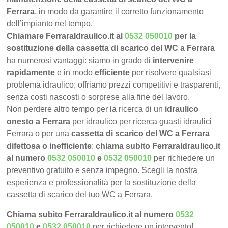
Ferrara
, in modo da garantire il corretto funzionamento
dell’impianto nel tempo.
Chiamare FerraraIdraulico.it al
0532 050010
per la
sostituzione della cassetta di scarico del WC a Ferrara
ha numerosi vantaggi: siamo in grado di
intervenire
rapidamente
e in modo
efficiente
per risolvere qualsiasi
problema idraulico; offriamo prezzi competitivi e trasparenti,
senza costi nascosti o sorprese alla fine del lavoro.
Non perdere altro tempo per la ricerca di un
idraulico
onesto a Ferrara
per idraulico per ricerca guasti idraulici
Ferrara o per una
cassetta di scarico del WC a Ferrara
difettosa o inefficiente
:
chiama subito FerraraIdraulico.it
al numero
0532 050010
e
0532 050010
per richiedere un
preventivo gratuito e senza impegno. Scegli la nostra
esperienza e professionalità per la sostituzione della
cassetta di scarico del tuo WC a Ferrara.
Chiama subito FerraraIdraulico.it al numero
0532
050010
e
0532 050010
per richiedere un intervento!