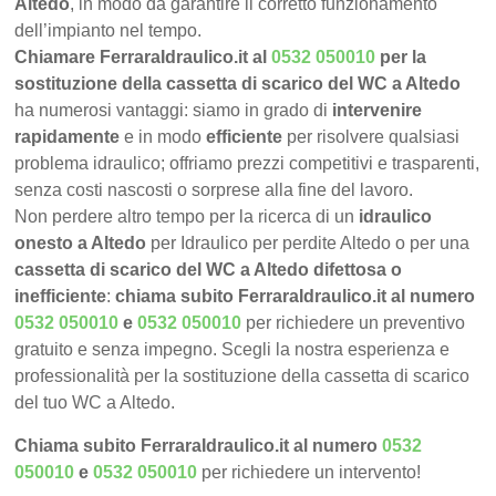
Altedo
, in modo da garantire il corretto funzionamento
dell’impianto nel tempo.
Chiamare FerraraIdraulico.it al
0532 050010
per la
sostituzione della cassetta di scarico del WC a Altedo
ha numerosi vantaggi: siamo in grado di
intervenire
rapidamente
e in modo
efficiente
per risolvere qualsiasi
problema idraulico; offriamo prezzi competitivi e trasparenti,
senza costi nascosti o sorprese alla fine del lavoro.
Non perdere altro tempo per la ricerca di un
idraulico
onesto a Altedo
per Idraulico per perdite Altedo o per una
cassetta di scarico del WC a Altedo difettosa o
inefficiente
:
chiama subito FerraraIdraulico.it al numero
0532 050010
e
0532 050010
per richiedere un preventivo
gratuito e senza impegno. Scegli la nostra esperienza e
professionalità per la sostituzione della cassetta di scarico
del tuo WC a Altedo.
Chiama subito FerraraIdraulico.it al numero
0532
050010
e
0532 050010
per richiedere un intervento!