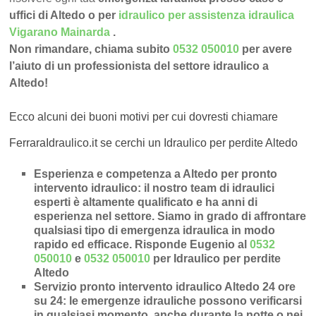
uffici di Altedo o per
idraulico per assistenza idraulica
Vigarano Mainarda
.
Non rimandare, chiama subito
0532 050010
per avere
l’aiuto di un professionista del settore idraulico a
Altedo!
Ecco alcuni dei buoni motivi per cui dovresti chiamare
FerraraIdraulico.it se cerchi un Idraulico per perdite Altedo
Esperienza e competenza a Altedo per pronto
intervento idraulico
: il nostro team di idraulici
esperti è altamente qualificato e ha anni di
esperienza nel settore. Siamo in grado di affrontare
qualsiasi tipo di emergenza idraulica in modo
rapido ed efficace.
Risponde Eugenio al
0532
050010
e
0532 050010
per Idraulico per perdite
Altedo
Servizio pronto intervento idraulico Altedo 24 ore
su 24
: le emergenze idrauliche possono verificarsi
in qualsiasi momento, anche durante la notte o nei