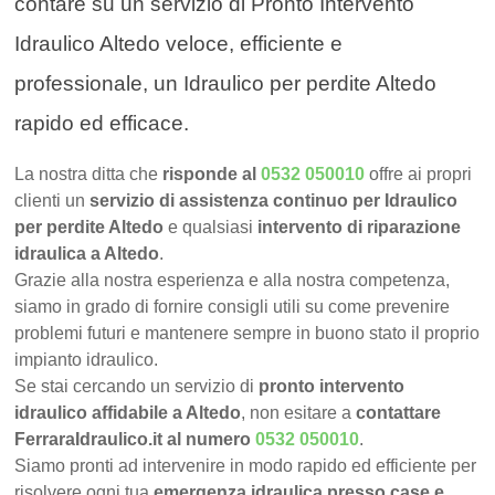
contare su un servizio di Pronto Intervento
Idraulico Altedo veloce, efficiente e
professionale, un Idraulico per perdite Altedo
rapido ed efficace.
La nostra ditta che
risponde al
0532 050010
offre ai propri
clienti un
servizio di assistenza continuo per Idraulico
per perdite Altedo
e qualsiasi
intervento di riparazione
idraulica a Altedo
.
Grazie alla nostra esperienza e alla nostra competenza,
siamo in grado di fornire consigli utili su come prevenire
problemi futuri e mantenere sempre in buono stato il proprio
impianto idraulico.
Se stai cercando un servizio di
pronto intervento
idraulico affidabile a Altedo
, non esitare a
contattare
FerraraIdraulico.it al numero
0532 050010
.
Siamo pronti ad intervenire in modo rapido ed efficiente per
risolvere ogni tua
emergenza idraulica presso case e