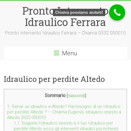
Vai
Pronto Intervento
al
Chiama possiamo aiutarti!
contenuto
Idraulico Ferrara
Pronto Intervento Idraulico Ferrara – Chiama 0532 050010
Menu
Idraulico per perdite Altedo
Sommario
[
nascondi
]
1.
Serve un idraulico a Altedo? Hai bisogno di un Idraulico
per perdite Altedo ? – Chiama Eugenio, idraulico onesto a
Altedo 0532 050010
1.1.
Eugenio l’idraulico onesto è il tuo Idraulico per
perdite Altedo ecco gli interventi idraulici più richiesti