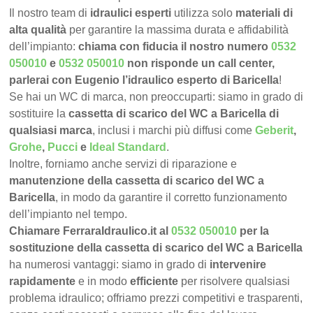
Il nostro team di
idraulici esperti
utilizza solo
materiali di
alta qualità
per garantire la massima durata e affidabilità
dell’impianto:
chiama con fiducia il nostro numero
0532
050010
e
0532 050010
non risponde un call center,
parlerai con Eugenio l’idraulico esperto di Baricella
!
Se hai un WC di marca, non preoccuparti: siamo in grado di
sostituire la
cassetta di scarico del WC a Baricella di
qualsiasi marca
, inclusi i marchi più diffusi come
Geberit
,
Grohe
,
Pucci
e
Ideal Standard
.
Inoltre, forniamo anche servizi di riparazione e
manutenzione della cassetta di scarico del WC a
Baricella
, in modo da garantire il corretto funzionamento
dell’impianto nel tempo.
Chiamare FerraraIdraulico.it al
0532 050010
per la
sostituzione della cassetta di scarico del WC a Baricella
ha numerosi vantaggi: siamo in grado di
intervenire
rapidamente
e in modo
efficiente
per risolvere qualsiasi
problema idraulico; offriamo prezzi competitivi e trasparenti,