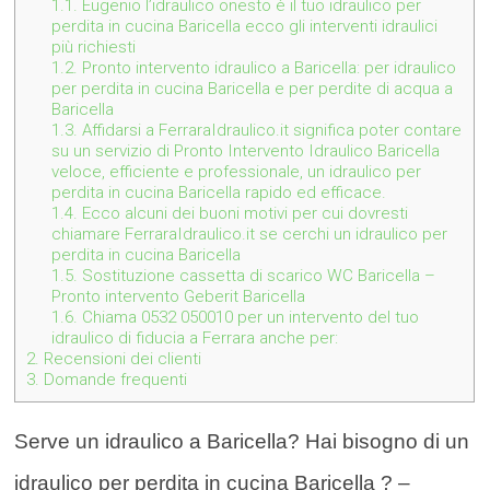
1.1.
Eugenio l’idraulico onesto è il tuo idraulico per
perdita in cucina Baricella ecco gli interventi idraulici
più richiesti
1.2.
Pronto intervento idraulico a Baricella: per idraulico
per perdita in cucina Baricella e per perdite di acqua a
Baricella
1.3.
Affidarsi a FerraraIdraulico.it significa poter contare
su un servizio di Pronto Intervento Idraulico Baricella
veloce, efficiente e professionale, un idraulico per
perdita in cucina Baricella rapido ed efficace.
1.4.
Ecco alcuni dei buoni motivi per cui dovresti
chiamare FerraraIdraulico.it se cerchi un idraulico per
perdita in cucina Baricella
1.5.
Sostituzione cassetta di scarico WC Baricella –
Pronto intervento Geberit Baricella
1.6.
Chiama 0532 050010 per un intervento del tuo
idraulico di fiducia a Ferrara anche per:
2.
Recensioni dei clienti
3.
Domande frequenti
Serve un idraulico a Baricella? Hai bisogno di un
idraulico per perdita in cucina Baricella ? –