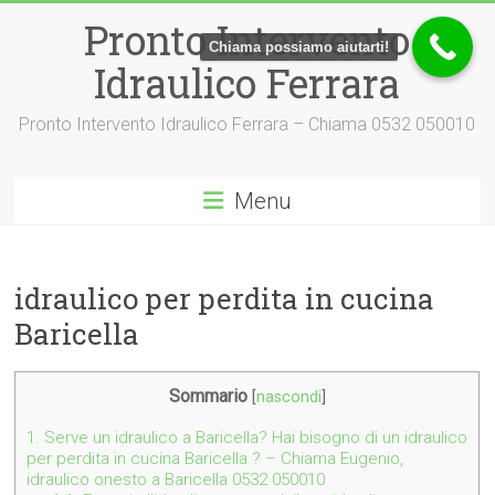
Vai
Pronto Intervento
al
Chiama possiamo aiutarti!
contenuto
Idraulico Ferrara
Pronto Intervento Idraulico Ferrara – Chiama 0532 050010
Menu
idraulico per perdita in cucina
Baricella
Sommario
[
nascondi
]
1.
Serve un idraulico a Baricella? Hai bisogno di un idraulico
per perdita in cucina Baricella ? – Chiama Eugenio,
idraulico onesto a Baricella 0532 050010