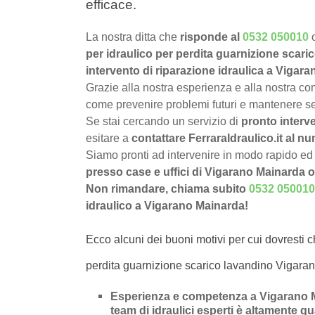
efficace.
La nostra ditta che
risponde al
0532 050010
per idraulico per perdita guarnizione scar
intervento di riparazione idraulica a Vigar
Grazie alla nostra esperienza e alla nostra com
come prevenire problemi futuri e mantenere sem
Se stai cercando un servizio di
pronto interve
esitare a
contattare FerraraIdraulico.it al 
Siamo pronti ad intervenire in modo rapido ed 
presso case e uffici di Vigarano Mainarda 
Non rimandare, chiama subito
0532 050010
idraulico a Vigarano Mainarda!
Ecco alcuni dei buoni motivi per cui dovresti c
perdita guarnizione scarico lavandino Vigara
Esperienza e competenza a Vigarano M
team di idraulici esperti è altamente qu