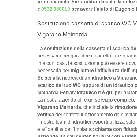
professionale, FerraraIdraulico.it è la sol
e
0532 050010
per avere l’aiuto di Eugenio
Sostituzione cassetta di scarico WC V
Vigarano Mainarda
La
sostituzione della cassetta di scarico 
necessaria per garantire il corretto funzioname
In alcuni casi, la sostituzione può essere dov
necessaria per
migliorare l’efficienza dell’im
Se sei alla ricerca di un idraulico a Vigaran
scarico del tuo WC oppure di un idraulico 
Mainarda FerraraIdraulico.it è qui per aiutar
La nostra azienda offre un
servizio completo 
Vigarano Mainarda
, che include la
rimozion
verifica
del corretto funzionamento dell’impian
Il nostro team di
idraulici esperti
utilizza solo
e affidabilità dell’impianto:
chiama con fiduci
risponde un call center, parlerai con Eugen