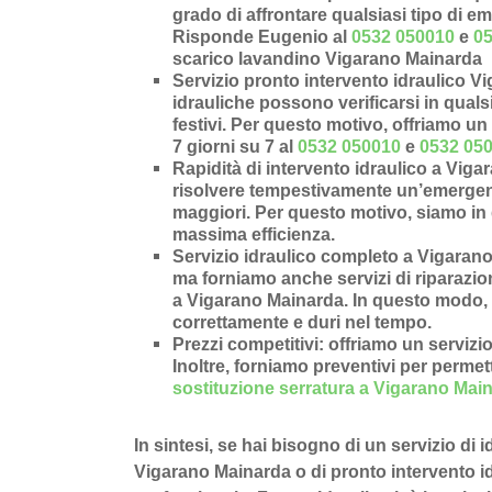
grado di affrontare qualsiasi tipo di e
Risponde Eugenio al
0532 050010
e
0
scarico lavandino Vigarano Mainarda
Servizio pronto intervento idraulico V
idrauliche possono verificarsi in qual
festivi. Per questo motivo, offriamo un 
7 giorni su 7 al
0532 050010
e
0532 05
Rapidità di intervento idraulico a Vig
risolvere tempestivamente un’
emergen
maggiori. Per questo motivo, siamo in 
massima efficienza.
Servizio idraulico completo a Vigaran
ma forniamo anche
servizi di riparazi
a Vigarano Mainarda
. In questo modo, 
correttamente e duri nel tempo.
Prezzi competitivi
: offriamo un
servizio
Inoltre, forniamo preventivi per permette
sostituzione serratura a Vigarano Mai
In sintesi, se hai bisogno di un servizio di
Vigarano Mainarda o di pronto intervento id