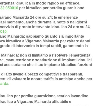
mergenza idraulica in modo rapido ed efficace.
532 050010
per idraulico per perdita guarnizione
igarano Mainarda 24 ore su 24
: le emergenze
siasi momento, anche durante la notte o nei giorni
servizio di pronto intervento idraulico 24 ore su 24,
0010
arano Mainarda
: sappiamo quanto sia importante
za idraulica a Vigarano Mainarda
per evitare danni
grado di intervenire in
tempi rapidi
, garantendo la
o Mainarda
: non ci limitiamo a risolvere l’
emergenza
,
one
,
manutenzione
e
sostituzione di impianti idraulici
ci assicuriamo che il tuo impianto idraulico funzioni
 di alto livello a prezzi competitivi e trasparenti
.
rti di valutare le nostre tariffe in anticipo anche per
narda
.
 idraulico per perdita guarnizione scarico lavandino
raulico a Vigarano Mainarda affidabile e