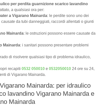
raulico per perdita guarnizione scarico lavandino
tato, a qualsiasi ora per:
 water a Vigarano Mainarda
: le perdite sono uno dei
causate da tubi danneggiati, raccordi allentati o giunti
rano Mainarda
: le ostruzioni possono essere causate da
no Mainarda
: i sanitari possono presentare problemi
rado di risolvere qualsiasi tipo di problema idraulico,
opri recapiti
0532 050010
e
0532050010
24 ore su 24,
lienti di Vigarano Mainarda.
 Vigarano Mainarda: per idraulico
ico lavandino Vigarano Mainarda e
rano Mainarda