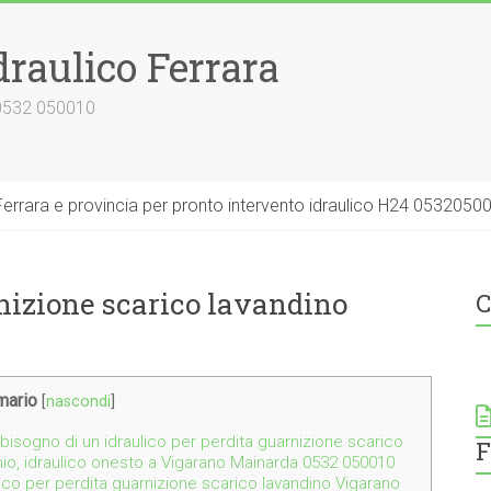
draulico Ferrara
 0532 050010
errara e provincia per pronto intervento idraulico H24 0532050
rnizione scarico lavandino
C
ario
[
nascondi
]
bisogno di un idraulico per perdita guarnizione scarico
F
io, idraulico onesto a Vigarano Mainarda 0532 050010
ulico per perdita guarnizione scarico lavandino Vigarano