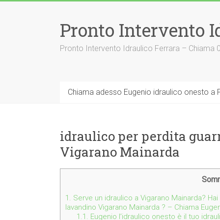
Vai
al
Pronto Intervento I
contenuto
Pronto Intervento Idraulico Ferrara – Chiama
Chiama adesso Eugenio idraulico onesto a F
idraulico per perdita gua
Vigarano Mainarda
Somm
1.
Serve un idraulico a Vigarano Mainarda? Hai 
lavandino Vigarano Mainarda ? – Chiama Eugen
1.1.
Eugenio l’idraulico onesto è il tuo idra