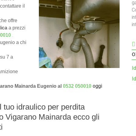
g
contattare il
C
in
he offre
i
lica
a prezzi
.
50010
Eugenio a chi
o
 su 7 a
Id
arnizione
Id
oggi
Vigarano Mainarda Eugenio al
0532 050010
l tuo idraulico per perdita
no Vigarano Mainarda ecco gli
i