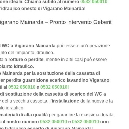
uzione ideale. Chiama subito al numero
0532 050010
 l’idraulico onesto di Vigarano Mainarda!
igarano Mainarda – Pronto intervento Geberit
del WC a Vigarano Mainarda
può essere un’operazione
nto dell’impianto idraulico.
uta a
rotture o perdite
, mentre in altri casi può essere
pianto idraulico.
o Mainarda per la sostituzione della cassetta di
per perdita guarnizione scarico lavandino Vigarano
ti al
0532 050010
e
0532 050010
!
di sostituzione della cassetta di scarico del WC a
e
della vecchia cassetta, l’
installazione
della nuova e la
to idraulico.
materiali di alta qualità
per garantire la massima durata
a il nostro numero
0532 050010
e
0532 050010
non
io l’idraulico esperto di Vigarano Mainarda
!