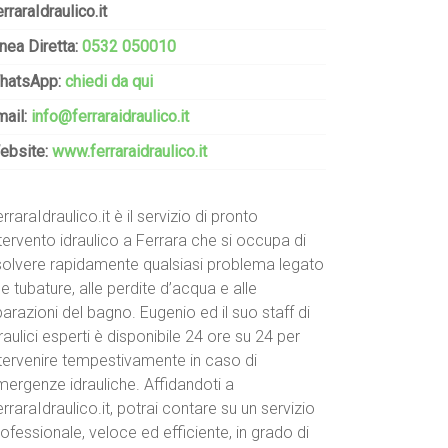
rraraIdraulico.it
nea Diretta:
0532 050010
hatsApp:
chiedi da qui
mail:
info@ferraraidraulico.it
ebsite:
www.ferraraidraulico.it
rraraIdraulico.it è il servizio di pronto
tervento idraulico a Ferrara che si occupa di
isolvere rapidamente qualsiasi problema legato
le tubature, alle perdite d’acqua e alle
parazioni del bagno. Eugenio ed il suo staff di
raulici esperti è disponibile 24 ore su 24 per
ntervenire tempestivamente in caso di
mergenze idrauliche. Affidandoti a
rraraIdraulico.it, potrai contare su un servizio
ofessionale, veloce ed efficiente, in grado di