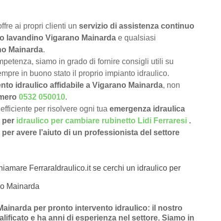
offre ai propri clienti un
servizio di assistenza continuo
ico lavandino Vigarano Mainarda
e qualsiasi
ano Mainarda
.
petenza, siamo in grado di fornire consigli utili su
pre in buono stato il proprio impianto idraulico.
nto idraulico affidabile a Vigarano Mainarda
, non
numero
0532 050010
.
efficiente per risolvere ogni tua
emergenza idraulica
o per
idraulico per cambiare rubinetto Lidi Ferraresi
.
per avere l’aiuto di un professionista del settore
hiamare FerraraIdraulico.it se cerchi un idraulico per
no Mainarda
ainarda per pronto intervento idraulico
: il nostro
alificato e ha anni di esperienza nel settore. Siamo in