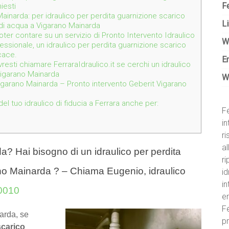
Fe
iesti
ainarda: per idraulico per perdita guarnizione scarico
Li
 di acqua a Vigarano Mainarda
 poter contare su un servizio di Pronto Intervento Idraulico
W
essionale, un idraulico per perdita guarnizione scarico
cace.
E
resti chiamare FerraraIdraulico.it se cerchi un idraulico
Vigarano Mainarda
W
garano Mainarda – Pronto intervento Geberit Vigarano
l tuo idraulico di fiducia a Ferrara anche per:
Fe
in
r
al
a? Hai bisogno di un idraulico per perdita
ri
no Mainarda ? – Chiama Eugenio, idraulico
id
i
0010
e
Fe
arda, se
pr
scarico