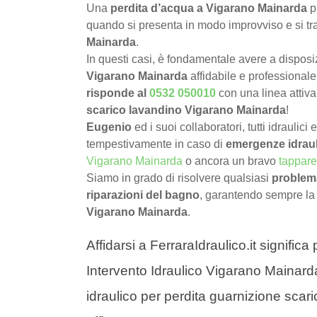
Una
perdita d’acqua a Vigarano Mainarda
p
quando si presenta in modo improvviso e si tr
Mainarda
.
In questi casi, è fondamentale avere a dispos
Vigarano Mainarda
affidabile e professionale
risponde al
0532 050010
con una linea attiv
scarico lavandino Vigarano Mainarda
!
Eugenio
ed i suoi collaboratori, tutti idraulici
tempestivamente in caso di
emergenze idrau
Vigarano Mainarda
o ancora un bravo
tappare
Siamo in grado di risolvere qualsiasi
problema
riparazioni del bagno
, garantendo sempre la
Vigarano Mainarda
.
Affidarsi a FerraraIdraulico.it signific
Intervento Idraulico Vigarano Mainarda
idraulico per perdita guarnizione sca