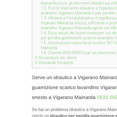
Mainarda ecco gli interventi idraulici più rich
1.2.
Pronto intervento idraulico a Vigarano M
lavandino Vigarano Mainarda e per perdite
1.3.
Affidarsi a FerraraIdraulico.it significa
Vigarano Mainarda veloce, efficiente e prof
lavandino Vigarano Mainarda rapido ed effi
1.4.
Ecco alcuni dei buoni motivi per cui dov
per perdita guarnizione scarico lavandino 
1.5.
Sostituzione cassetta di scarico WC Vi
Mainarda
1.6.
Chiama 0532 050010 per un intervento de
2.
Recensioni dei clienti
3.
Domande frequenti
Serve un idraulico a Vigarano Mainard
guarnizione scarico lavandino Vigara
onesto a Vigarano Mainarda
0532 05
Se hai un problema idraulico a Vigarano Main
cerchi un
idraulico per perdita guarnizione 