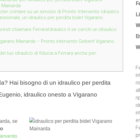
Fe
o Mainarda
 poter contare su un servizio di Pronto Intervento Idraulico
Li
essionale, un idraulico per perdita bidet Vigarano
W
resti chiamare FerraraIdraulico.it se cerchi un idraulico
E
garano Mainarda – Pronto intervento Geberit Vigarano
W
l tuo idraulico di fiducia a Ferrara anche per:
Fe
in
a? Hai bisogno di un idraulico per perdita
r
al
ugenio, idraulico onesto a Vigarano
ri
id
i
e
arda, se
Fe
no
pr
tervento