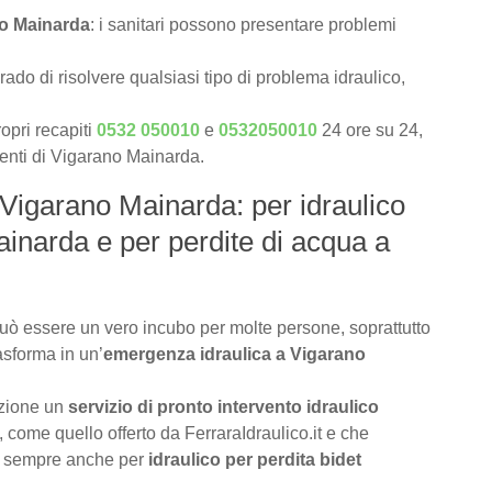
no Mainarda
: i sanitari possono presentare problemi
rado di risolvere qualsiasi tipo di problema idraulico,
opri recapiti
0532 050010
e
0532050010
24 ore su 24,
lienti di Vigarano Mainarda.
 Vigarano Mainarda: per idraulico
ainarda e per perdite di acqua a
uò essere un vero incubo per molte persone, soprattutto
asforma in un’
emergenza idraulica a Vigarano
izione un
servizio di pronto intervento idraulico
, come quello offerto da FerraraIdraulico.it e che
a sempre anche per
idraulico per perdita bidet