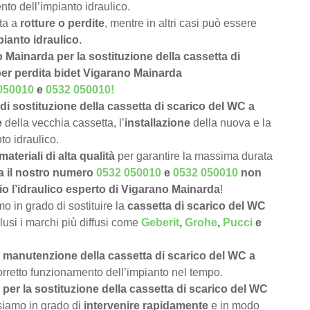
nto dell’impianto idraulico.
uta a
rotture o perdite
, mentre in altri casi può essere
pianto idraulico.
o Mainarda per la sostituzione della cassetta di
per perdita bidet Vigarano Mainarda
050010
e
0532 050010
!
di sostituzione della cassetta di scarico del WC a
e
della vecchia cassetta, l’
installazione
della nuova e la
to idraulico.
materiali di alta qualità
per garantire la massima durata
a il nostro numero
0532 050010
e
0532 050010
non
io l’idraulico esperto di Vigarano Mainarda
!
 in grado di sostituire la
cassetta di scarico del WC
clusi i marchi più diffusi come
Geberit
,
Grohe
,
Pucci
e
e
manutenzione della cassetta di scarico del WC a
corretto funzionamento dell’impianto nel tempo.
per la sostituzione della cassetta di scarico del WC
siamo in grado di
intervenire rapidamente
e in modo