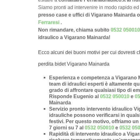
Siamo pronti ad intervenire in modo rapido ed 
presso case e uffici di Vigarano Mainarda 
Ferraresi
.
Non rimandare, chiama subito
0532 050010
idraulico a Vigarano Mainarda!
Ecco alcuni dei buoni motivi per cui dovresti c
perdita bidet Vigarano Mainarda
Esperienza e competenza a Vigarano M
team di idraulici esperti è altamente qu
grado di affrontare qualsiasi tipo di e
Risponde Eugenio al
0532 050010
e
0
Mainarda
Servizio pronto intervento idraulico V
idrauliche possono verificarsi in qual
festivi. Per questo motivo, offriamo un 
7 giorni su 7 al
0532 050010
e
0532 05
Rapidità di intervento idraulico a Vig