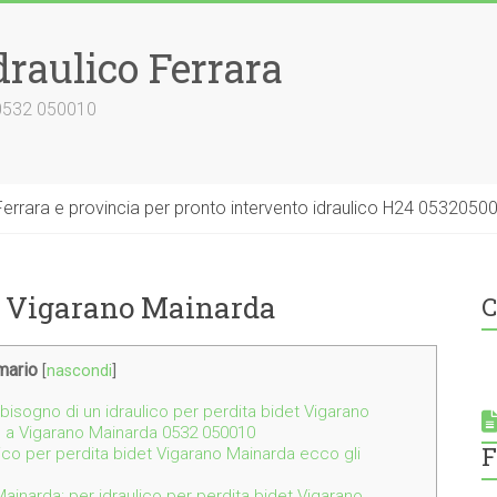
draulico Ferrara
 0532 050010
errara e provincia per pronto intervento idraulico H24 0532050
et Vigarano Mainarda
C
ario
[
nascondi
]
bisogno di un idraulico per perdita bidet Vigarano
o a Vigarano Mainarda 0532 050010
F
ulico per perdita bidet Vigarano Mainarda ecco gli
ainarda: per idraulico per perdita bidet Vigarano