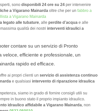
 esperti, sono
disponibili 24 ore su 24
per intervenire
liche a Vigarano Mainarda
oltre che per un
fabbro a
llista a Vigarano Mainarda
 legato alle tubature
, alle
perdite d’acqua
e alle
 massima qualità dei nostri
interventi idraulici a
a poter contare su un servizio di Pronto
 veloce, efficiente e professionale, un
ainarda rapido ed efficace.
offre ai propri clienti un
servizio di assistenza continuo
inarda
e qualsiasi
intervento di riparazione idraulica
petenza, siamo in grado di fornire consigli utili su
pre in buono stato il proprio impianto idraulico.
nto idraulico affidabile a Vigarano Mainarda
, non
numero
0532 050010
.