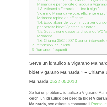
Mainarda e per perdite di acqua a Vigaran
1.3.
Affidarsi a FerraraIdraulico.it significa
Vigarano Mainarda veloce, efficiente e prof
Mainarda rapido ed efficace.
1.4.
Ecco alcuni dei buoni motivi per cui dov
per perdita bidet Vigarano Mainarda
1.5.
Sostituzione cassetta di scarico WC Vi
Mainarda
1.6.
Chiama 0532 050010 per un intervento de
2.
Recensioni dei clienti
3.
Domande frequenti
Serve un idraulico a Vigarano Mainard
bidet Vigarano Mainarda ? – Chiama E
Mainarda
0532 050010
Se hai un problema idraulico a Vigarano Main
cerchi un
idraulico per perdita bidet Vigara
Mainarda
, non esitare a contattare il
Pronto In