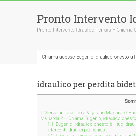
Vai
al
Pronto Intervento I
contenuto
Pronto Intervento Idraulico Ferrara – Chiama
Chiama adesso Eugenio idraulico onesto a F
idraulico per perdita bid
Somm
1.
Serve un idraulico a Vigarano Mainarda? Hai 
Mainarda ? – Chiama Eugenio, idraulico onest
1.1.
Eugenio l’idraulico onesto è il tuo idra
interventi idraulici più richiesti
1.2.
Pronto intervento idraulico a Vigarano M