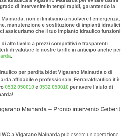
za idraulica a Vigarano Mainarda
per evitare danni
grado di intervenire in
tempi rapidi
, garantendo la
o Mainarda
: non ci limitiamo a risolvere l’
emergenza
,
one
,
manutenzione
e
sostituzione di impianti idraulici
ci assicuriamo che il tuo impianto idraulico funzioni
 di alto livello a prezzi competitivi e trasparenti
.
rti di valutare le nostre tariffe in anticipo anche per
narda
.
idraulico per perdita bidet Vigarano Mainarda o di
rda affidabile e professionale, FerraraIdraulico.it è
ero
0532 050010
e
0532 050010
per avere l’aiuto di
narda!
igarano Mainarda – Pronto intervento Geberit
del WC a Vigarano Mainarda
può essere un’operazione