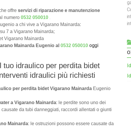
g
C
he offre
servizi di riparazione e manutenzione
in
.
 al numero
0532 050010
i
 Eugenio a chi vive a Vigarano Mainarda:
ni su 7 a Vigarano Mainarda;
idet Vigarano Mainarda
oggi
Vigarano Mainarda Eugenio al
0532 050010
o
l tuo idraulico per perdita bidet
Id
erventi idraulici più richiesti
Id
raulico per perdita bidet Vigarano Mainarda
Eugenio
 water a Vigarano Mainarda
: le perdite sono uno dei
causate da tubi danneggiati, raccordi allentati o giunti
rano Mainarda
: le ostruzioni possono essere causate da