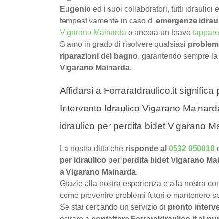
Eugenio
ed i suoi collaboratori, tutti idraulici
tempestivamente in caso di
emergenze idrau
Vigarano Mainarda
o ancora un bravo
tappare
Siamo in grado di risolvere qualsiasi
problema
riparazioni del bagno
, garantendo sempre la
Vigarano Mainarda
.
Affidarsi a FerraraIdraulico.it signific
Intervento Idraulico Vigarano Mainarda
idraulico per perdita bidet Vigarano M
La nostra ditta che
risponde al
0532 050010
per idraulico per perdita bidet Vigarano Ma
a Vigarano Mainarda
.
Grazie alla nostra esperienza e alla nostra com
come prevenire problemi futuri e mantenere sem
Se stai cercando un servizio di
pronto interve
esitare a
contattare FerraraIdraulico.it al 