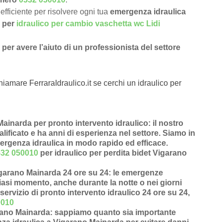
efficiente per risolvere ogni tua
emergenza idraulica
o per
idraulico per cambio vaschetta wc Lidi
per avere l’aiuto di un professionista del settore
hiamare FerraraIdraulico.it se cerchi un idraulico per
ainarda per pronto intervento idraulico
: il nostro
alificato e ha anni di esperienza nel settore. Siamo in
mergenza idraulica in modo rapido ed efficace.
532 050010
per idraulico per perdita bidet Vigarano
igarano Mainarda 24 ore su 24
: le emergenze
siasi momento, anche durante la notte o nei giorni
servizio di pronto intervento idraulico 24 ore su 24,
0010
arano Mainarda
: sappiamo quanto sia importante