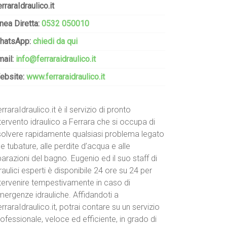
rraraIdraulico.it
nea Diretta:
0532 050010
hatsApp:
chiedi da qui
mail:
info@ferraraidraulico.it
ebsite:
www.ferraraidraulico.it
rraraIdraulico.it è il servizio di pronto
tervento idraulico a Ferrara che si occupa di
isolvere rapidamente qualsiasi problema legato
le tubature, alle perdite d’acqua e alle
parazioni del bagno. Eugenio ed il suo staff di
raulici esperti è disponibile 24 ore su 24 per
ntervenire tempestivamente in caso di
mergenze idrauliche. Affidandoti a
rraraIdraulico.it, potrai contare su un servizio
ofessionale, veloce ed efficiente, in grado di