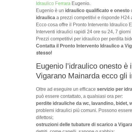
Idraulico Ferrara
Eugenio.
Eugenio è un
idraulico qualificato e onesto
c
idraulica
a prezzi competitivi e risponde H24
Ecco cosa offre il Pronto Intervento Idraulico
Interventi idraulici rapidi 24 ore su 24, 7 gior
Prezzi competitivi per idraulico per perdita b
Contatta il Pronto Intervento Idraulico a 
stesso!
Eugenio l’idraulico onesto è i
Vigarano Mainarda ecco gli int
Oltre ad eseguire un efficace
servizio per id
può essere contattato, a qualsiasi ora per:
perdite idrauliche da wc, lavandino, bidet,
problemi idraulici più comuni. Possono essere 
difettosi;
ostruzioni delle tubature di scarico a Viga
detriti, come capelli, sapone o sabbia;