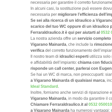
necessaria per garantire il corretto funzioname
In alcuni casi, la sostituzione può essere dov
necessaria per
migliorare l’efficienza dell’im
Se sei alla ricerca di un idraulico a Vigaran
scarico del tuo WC oppure di un idraulico 
FerraraIdraulico.it è qui per aiutarti al
0532 
La nostra azienda offre un
servizio completo 
Vigarano Mainarda
, che include la
rimozion
verifica
del corretto funzionamento dell’impian
Il nostro team di
idraulici esperti
utilizza solo
e affidabilità dell’impianto:
chiama con fiduci
risponde un call center, parlerai con Eugen
Se hai un WC di marca, non preoccuparti: siamo
a Vigarano Mainarda di qualsiasi marca
, in
Ideal Standard
.
Inoltre, forniamo anche servizi di riparazione 
Vigarano Mainarda
, in modo da garantire il 
Chiamare FerraraIdraulico.it al
0532 050010
a Vigarano Mainarda
ha numerosi vantaggi: 