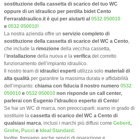
sostituzione della cassetta di scarico del tuo WC
oppure di un idraulico per perdita bidet Cento
FerraraIdraulico.it è qui per aiutarti al
0532 050010
e
0532 050010
!
La nostra azienda offre un
servizio completo di
sostituzione della cassetta di scarico del WC a Cento
,
che include la
rimozione
della vecchia cassetta,
l’
installazione
della nuova e la
verifica
del corretto
funzionamento dell’impianto idraulico.
Il nostro team di
idraulici esperti
utilizza solo
materiali di
alta qualità
per garantire la massima durata e affidabilità
dell’impianto:
chiama con fiducia il nostro numero
0532
050010
e
0532 050010
non risponde un call center,
parlerai con Eugenio l’idraulico esperto di Cento
!
Se hai un WC di marca, non preoccuparti: siamo in grado di
sostituire la
cassetta di scarico del WC a Cento di
qualsiasi marca
, inclusi i marchi più diffusi come
Geberit
,
Grohe
,
Pucci
e
Ideal Standard
.
Inoltre, forniamo anche servizi di riparazione e