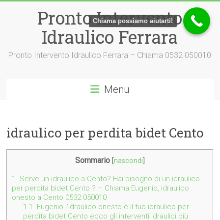
Vai
Pronto Intervento
al
Chiama possiamo aiutarti!
contenuto
Idraulico Ferrara
Pronto Intervento Idraulico Ferrara – Chiama 0532 050010
Menu
idraulico per perdita bidet Cento
Sommario
[
nascondi
]
1.
Serve un idraulico a Cento? Hai bisogno di un idraulico
per perdita bidet Cento ? – Chiama Eugenio, idraulico
onesto a Cento 0532 050010
1.1.
Eugenio l’idraulico onesto è il tuo idraulico per
perdita bidet Cento ecco gli interventi idraulici più