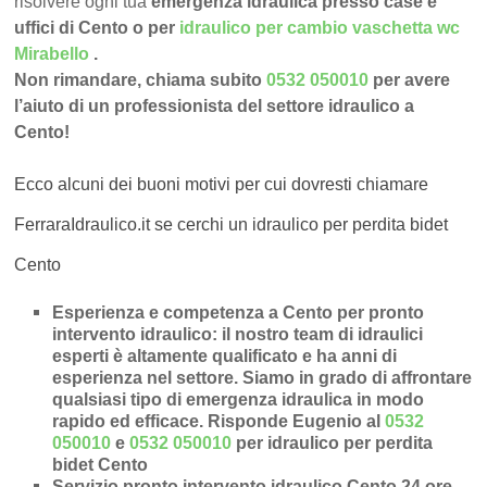
risolvere ogni tua
emergenza idraulica presso case e
uffici di Cento o per
idraulico per cambio vaschetta wc
Mirabello
.
Non rimandare, chiama subito
0532 050010
per avere
l’aiuto di un professionista del settore idraulico a
Cento!
Ecco alcuni dei buoni motivi per cui dovresti chiamare
FerraraIdraulico.it se cerchi un idraulico per perdita bidet
Cento
Esperienza e competenza a Cento per pronto
intervento idraulico
: il nostro team di idraulici
esperti è altamente qualificato e ha anni di
esperienza nel settore. Siamo in grado di affrontare
qualsiasi tipo di emergenza idraulica in modo
rapido ed efficace.
Risponde Eugenio al
0532
050010
e
0532 050010
per idraulico per perdita
bidet Cento
Servizio pronto intervento idraulico Cento 24 ore